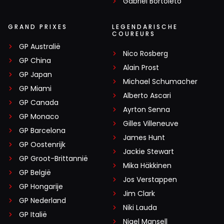
Gabriel Bortoleto
GRAND PRIXES
LEGENDARISCHE
COUREURS
GP Australië
Nico Rosberg
GP China
Alain Prost
GP Japan
Michael Schumacher
GP Miami
Alberto Ascari
GP Canada
Ayrton Senna
GP Monaco
Gilles Villeneuve
GP Barcelona
James Hunt
GP Oostenrijk
Jackie Stewart
GP Groot-Brittannië
Mika Häkkinen
GP België
Jos Verstappen
GP Hongarije
Jim Clark
GP Nederland
Niki Lauda
GP Italië
Nigel Mansell