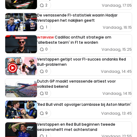
Vandaag, 17:05
2
De verrassende F1-statistiek waarin Hadjar
Verstappen het nakijken geeft
Vandaag, 16:15
1
Cadillac onthult strategie om
INTERVIEW
'allerbeste team' in F1 te worden
Vandaag, 15:25
0
Verstappen getipt voor F1-succes ondanks Red
Bull-problemen
Vandaag, 14:45
0
Dutch GP maakt verrassende artiest voor
volkslied bekend
Vandaag, 14:15
12
'Red Bull vindt opvolger Lambiase bij Aston Martin'
Vandaag, 13:45
9
Verstappen en Red Bull beginnen tweede
seizoenshelft met achterstand
Vandaag, 12:55
1