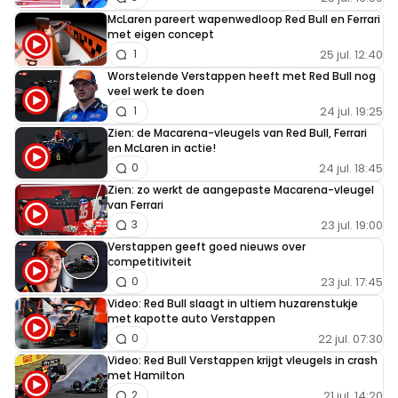
McLaren pareert wapenwedloop Red Bull en Ferrari
met eigen concept
25 jul. 12:40
1
Worstelende Verstappen heeft met Red Bull nog
veel werk te doen
24 jul. 19:25
1
Zien: de Macarena-vleugels van Red Bull, Ferrari
en McLaren in actie!
24 jul. 18:45
0
Zien: zo werkt de aangepaste Macarena-vleugel
van Ferrari
23 jul. 19:00
3
Verstappen geeft goed nieuws over
competitiviteit
23 jul. 17:45
0
Video: Red Bull slaagt in ultiem huzarenstukje
met kapotte auto Verstappen
22 jul. 07:30
0
Video: Red Bull Verstappen krijgt vleugels in crash
met Hamilton
21 jul. 14:20
2