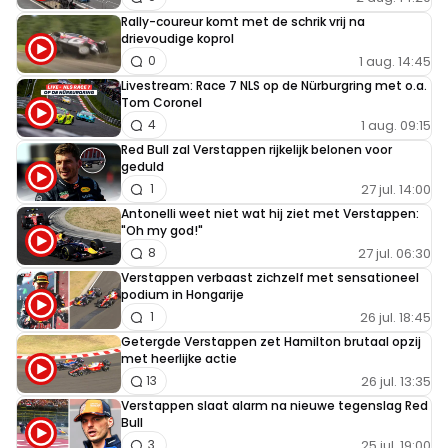
Rally-coureur komt met de schrik vrij na
drievoudige koprol
1 aug. 14:45
0
Livestream: Race 7 NLS op de Nürburgring met o.a.
Tom Coronel
1 aug. 09:15
4
Red Bull zal Verstappen rijkelijk belonen voor
geduld
27 jul. 14:00
1
Antonelli weet niet wat hij ziet met Verstappen:
"Oh my god!"
27 jul. 06:30
8
Verstappen verbaast zichzelf met sensationeel
podium in Hongarije
26 jul. 18:45
1
Getergde Verstappen zet Hamilton brutaal opzij
met heerlijke actie
26 jul. 13:35
13
Verstappen slaat alarm na nieuwe tegenslag Red
Bull
25 jul. 19:00
3