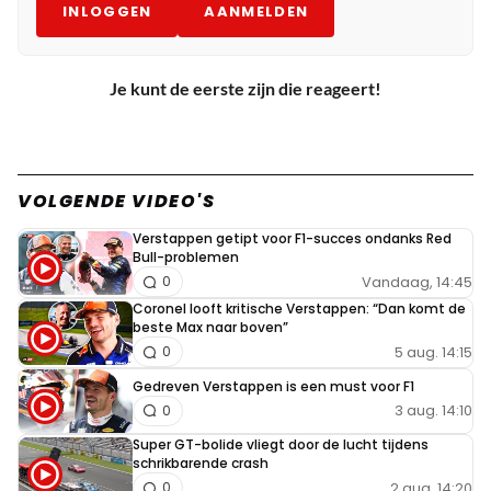
INLOGGEN
AANMELDEN
Je kunt de eerste zijn die reageert!
VOLGENDE VIDEO'S
Verstappen getipt voor F1-succes ondanks Red
Bull-problemen
Vandaag, 14:45
0
Coronel looft kritische Verstappen: “Dan komt de
beste Max naar boven”
5 aug. 14:15
0
Gedreven Verstappen is een must voor F1
3 aug. 14:10
0
Super GT-bolide vliegt door de lucht tijdens
schrikbarende crash
2 aug. 14:20
0