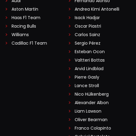
Audi
Fernando Alonso
Aston Martin
Andrea Kimi Antonelli
Haas F1 Team
Isack Hadjar
Racing Bulls
Oscar Piastri
Williams
Carlos Sainz
Cadillac F1 Team
Sergio Pérez
Esteban Ocon
Valtteri Bottas
Arvid Lindblad
Pierre Gasly
Lance Stroll
Nico Hülkenberg
Alexander Albon
Liam Lawson
Oliver Bearman
Franco Colapinto