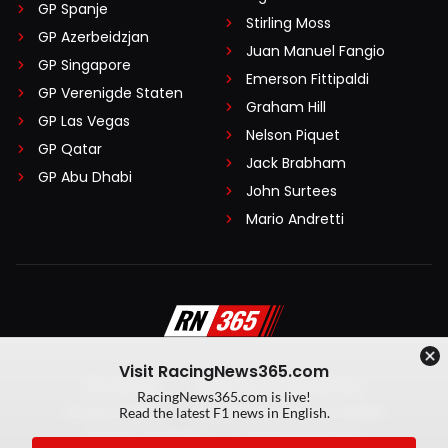
GP Spanje
Stirling Moss
GP Azerbeidzjan
Juan Manuel Fangio
GP Singapore
Emerson Fittipaldi
GP Verenigde Staten
Graham Hill
GP Las Vegas
Nelson Piquet
GP Qatar
Jack Brabham
GP Abu Dhabi
John Surtees
Mario Andretti
Visit RacingNews365.com
Disclaimer
Algemene voorwaarden
RacingNews365.com is live!
Privacy Policy
Created by On Your Marks
Read the latest F1 news in English.
Privacy manager
Kansspeluitingen