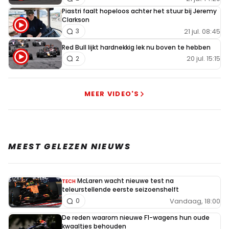
Piastri faalt hopeloos achter het stuur bij Jeremy
Clarkson
21 jul. 08:45
3
Red Bull lijkt hardnekkig lek nu boven te hebben
20 jul. 15:15
2
MEER VIDEO'S
MEEST GELEZEN NIEUWS
McLaren wacht nieuwe test na
TECH
teleurstellende eerste seizoenshelft
Vandaag, 18:00
0
De reden waarom nieuwe F1-wagens hun oude
kwaaltjes behouden