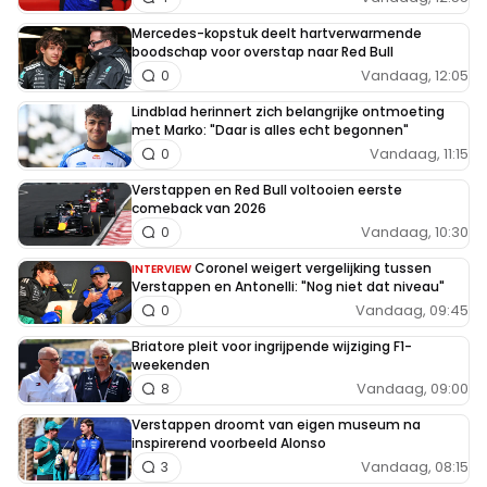
Mercedes-kopstuk deelt hartverwarmende
boodschap voor overstap naar Red Bull
Vandaag, 12:05
0
Lindblad herinnert zich belangrijke ontmoeting
met Marko: "Daar is alles echt begonnen"
Vandaag, 11:15
0
Verstappen en Red Bull voltooien eerste
comeback van 2026
Vandaag, 10:30
0
Coronel weigert vergelijking tussen
INTERVIEW
Verstappen en Antonelli: "Nog niet dat niveau"
Vandaag, 09:45
0
Briatore pleit voor ingrijpende wijziging F1-
weekenden
Vandaag, 09:00
8
Verstappen droomt van eigen museum na
inspirerend voorbeeld Alonso
Vandaag, 08:15
3