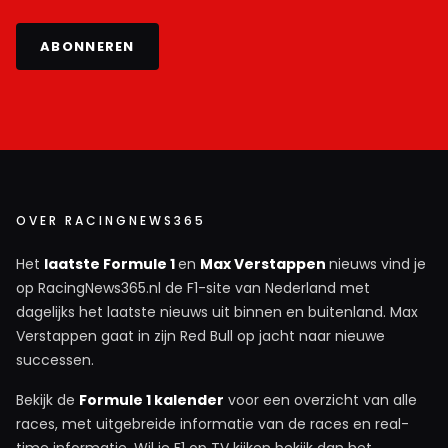
ABONNEREN
OVER RACINGNEWS365
Het
laatste Formule 1
en
Max Verstappen
nieuws vind je
op RacingNews365.nl de F1-site van Nederland met
dagelijks het laatste nieuws uit binnen en buitenland. Max
Verstappen gaat in zijn Red Bull op jacht naar nieuwe
successen.
Bekijk de
Formule 1 kalender
voor een overzicht van alle
races, met uitgebreide informatie van de races en real-
time informatie. Wil je F1 op TV kijken bekijk dan het