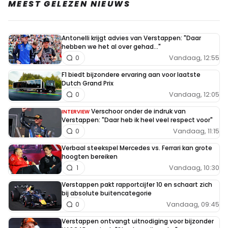
MEEST GELEZEN NIEUWS
Antonelli krijgt advies van Verstappen: "Daar
hebben we het al over gehad..."
Vandaag, 12:55
0
F1 biedt bijzondere ervaring aan voor laatste
Dutch Grand Prix
Vandaag, 12:05
0
Verschoor onder de indruk van
INTERVIEW
Verstappen: "Daar heb ik heel veel respect voor"
Vandaag, 11:15
0
Verbaal steekspel Mercedes vs. Ferrari kan grote
hoogten bereiken
Vandaag, 10:30
1
Verstappen pakt rapportcijfer 10 en schaart zich
bij absolute buitencategorie
Vandaag, 09:45
0
Verstappen ontvangt uitnodiging voor bijzonder