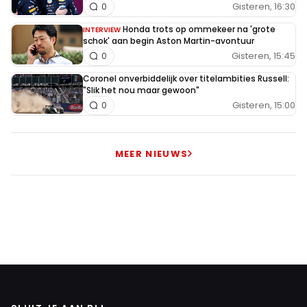
Gisteren, 16:30
0
Honda trots op ommekeer na 'grote
INTERVIEW
schok' aan begin Aston Martin-avontuur
Gisteren, 15:45
0
Coronel onverbiddelijk over titelambities Russell:
"Slik het nou maar gewoon"
Gisteren, 15:00
0
MEER NIEUWS