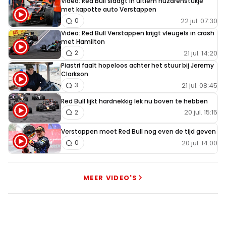
Video: Red Bull slaagt in ultiem huzarenstukje
met kapotte auto Verstappen
22 jul. 07:30
0
Video: Red Bull Verstappen krijgt vleugels in crash
met Hamilton
21 jul. 14:20
2
Piastri faalt hopeloos achter het stuur bij Jeremy
Clarkson
21 jul. 08:45
3
Red Bull lijkt hardnekkig lek nu boven te hebben
20 jul. 15:15
2
Verstappen moet Red Bull nog even de tijd geven
20 jul. 14:00
0
MEER VIDEO'S