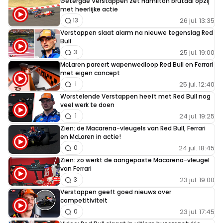
Getergde Verstappen zet Hamilton brutaal opzij
met heerlijke actie
26 jul. 13:35
13
Verstappen slaat alarm na nieuwe tegenslag Red
Bull
25 jul. 19:00
3
McLaren pareert wapenwedloop Red Bull en Ferrari
met eigen concept
25 jul. 12:40
1
Worstelende Verstappen heeft met Red Bull nog
veel werk te doen
24 jul. 19:25
1
Zien: de Macarena-vleugels van Red Bull, Ferrari
en McLaren in actie!
24 jul. 18:45
0
Zien: zo werkt de aangepaste Macarena-vleugel
van Ferrari
23 jul. 19:00
3
Verstappen geeft goed nieuws over
competitiviteit
23 jul. 17:45
0