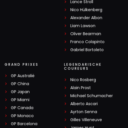
Lance Stroll
Nico Hülkenberg
Alexander Albon
Liam Lawson
Oliver Bearman
Franco Colapinto
Gabriel Bortoleto
GRAND PRIXES
LEGENDARISCHE
COUREURS
GP Australië
Nico Rosberg
GP China
Alain Prost
GP Japan
Michael Schumacher
GP Miami
Alberto Ascari
GP Canada
Ayrton Senna
GP Monaco
Gilles Villeneuve
GP Barcelona
James Hunt