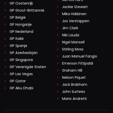
GP Oostenrijk
Jackie Stewart
GP Groot-Brittannië
Mika Häkkinen
GP België
Jos Verstappen
GP Hongarije
Jim Clark
GP Nederland
Niki Lauda
GP Italië
Nigel Mansell
GP Spanje
Stirling Moss
GP Azerbeidzjan
Juan Manuel Fangio
GP Singapore
Emerson Fittipaldi
GP Verenigde Staten
Graham Hill
GP Las Vegas
Nelson Piquet
GP Qatar
Jack Brabham
GP Abu Dhabi
John Surtees
Mario Andretti