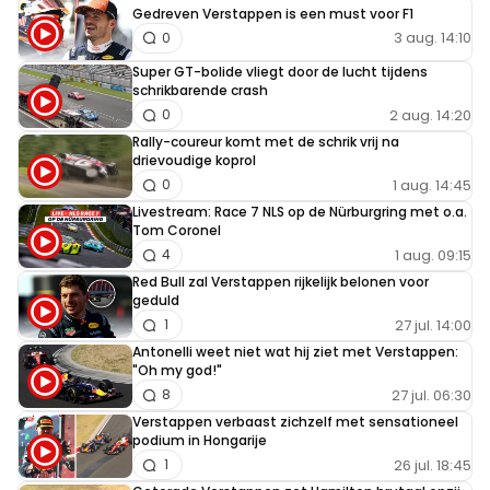
Gedreven Verstappen is een must voor F1
3 aug. 14:10
0
Super GT-bolide vliegt door de lucht tijdens
schrikbarende crash
2 aug. 14:20
0
Rally-coureur komt met de schrik vrij na
drievoudige koprol
1 aug. 14:45
0
Livestream: Race 7 NLS op de Nürburgring met o.a.
Tom Coronel
1 aug. 09:15
4
Red Bull zal Verstappen rijkelijk belonen voor
geduld
27 jul. 14:00
1
Antonelli weet niet wat hij ziet met Verstappen:
"Oh my god!"
27 jul. 06:30
8
Verstappen verbaast zichzelf met sensationeel
podium in Hongarije
26 jul. 18:45
1