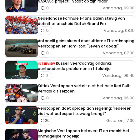
NASCAR-project: "Staat op zijn radar"
Vandaag, 09:00
0
Nederlandse Formule 1-fans balen stevig van
definitief afscheid Dutch Grand Prix
Vandaag, 08:15
5
Antonelli geïnspireerd door ultieme F1-ontknoping
Verstappen en Hamilton: "Leven of dood!"
Vandaag, 07:30
0
Russell veerkrachtig ondanks
INTERVIEW
aanhoudende problemen in titelstrijd
Vandaag, 06:45
2
Kritiek Verstappen vertelt niet het hele Red Bull-
verhaal dit seizoen
Vandaag, 06:00
0
Verstappen doet oproep aan regering: "Iedereen
ziet wat autosport teweeg brengt"
Gisteren, 17:30
26
Magische Verstappen betovert F1 en maakt het
onmogelijke mogelijk