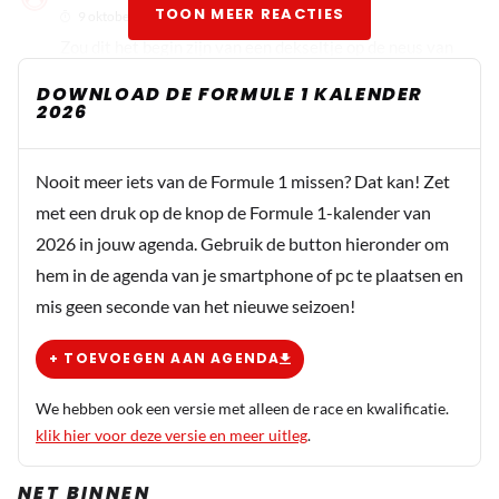
TOON MEER REACTIES
9 oktober 2025 11:22
Zou dit het begin zijn van een dekseltje op de neus van
Brown, die zichzelf de aangewezen persoon vond om
DOWNLOAD DE FORMULE 1 KALENDER
anderen te houden aan ethische waarden, ter
2026
bescherming van de F1 als geheel?
Nooit meer iets van de Formule 1 missen? Dat kan! Zet
Sientje
met een druk op de knop de Formule 1-kalender van
9 oktober 2025 15:04
2026 in jouw agenda. Gebruik de button hieronder om
Misschien alle medewerkers van hem een brief laten
hem in de agenda van je smartphone of pc te plaatsen en
tekenen dat er niemand in zijn opdracht iets
mis geen seconde van het nieuwe seizoen!
frauduleus heeft gedaan. Eiste hij vorig seizoen ook
van al het RedBull personeel. Vaak beschuldigen die
+ TOEVOEGEN AAN AGENDA
types een ander ervan hoe ze zelf in elkaar zitten.
We hebben ook een versie met alleen de race en kwalificatie.
klik hier voor deze versie en meer uitleg
.
Monic Armiento-Hissink
9 oktober 2025 11:46
NET BINNEN
Ik hoop het, ben zo klaar met dat team en vooral die