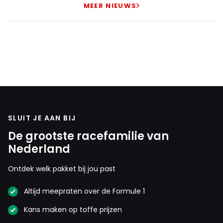
MEER NIEUWS
B Klinky
9 oktober 2025 12:45
Die Trumpty Dumptystan dwellers zijn niet te
vertrouwen, zeker niet als ze zelf claimen onschuldig te
zijn.
SLUIT JE AAN BIJ
De grootste racefamilie van
Meepraten? Dat kan! Je hoeft je alleen maar aan te
Nederland
melden met een RN365-account.
Ontdek welk pakket bij jou past
INLOGGEN
AANMELDEN
Altijd meepraten over de Formule 1
Kans maken op toffe prijzen