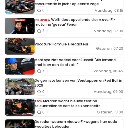
concurrentie in jacht op eerste zege
Vandaag, 08:15
0
Wolff doet opvallende claim over F1-
INTERVIEW
motor na 'gezeur' Ferrari
Vandaag, 07:30
2
Vacature: Formule 1-redacteur
Gisteren, 07:20
Montoya ziet nadeel voor Russell: "Als iemand
snel is en een klootzak..."
Vandaag, 06:45
7
De gemiste kansen van Verstappen en Red Bull in
2026
Vandaag, 06:00
0
McLaren wacht nieuwe test na
TECH
teleurstellende eerste seizoenshelft
Gisteren, 18:00
0
De reden waarom nieuwe F1-wagens hun oude
kwaaltjes behouden