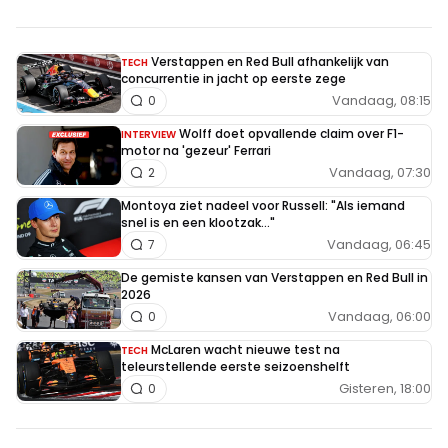
arrogante Zak.
Verstappen en Red Bull afhankelijk van
TECH
concurrentie in jacht op eerste zege
CvM
Vandaag, 08:15
0
9 oktober 2025 08:32
Wolff doet opvallende claim over F1-
INTERVIEW
Klinkt echt heel overtuigend, deze ontkenning. Echt waar
motor na 'gezeur' Ferrari
Vandaag, 07:30
2
hoor.
Montoya ziet nadeel voor Russell: "Als iemand
snel is en een klootzak..."
Azijnman
Vandaag, 06:45
7
9 oktober 2025 23:42
De gemiste kansen van Verstappen en Red Bull in
'k geloof d'r geen Zak van...
2026
Vandaag, 06:00
0
McLaren wacht nieuwe test na
TECH
Fia-fiasco
teleurstellende eerste seizoenshelft
Gisteren, 18:00
9 oktober 2025 08:35
0
Brown is gewoon een grote gluiperd. Dat straalt van zijn
gehele gezicht af.