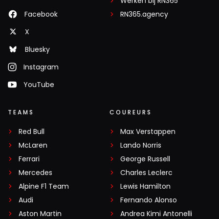
Werken bij RN365
Facebook
RN365.agency
X
Bluesky
Instagram
YouTube
TEAMS
COUREURS
Red Bull
Max Verstappen
McLaren
Lando Norris
Ferrari
George Russell
Mercedes
Charles Leclerc
Alpine F1 Team
Lewis Hamilton
Audi
Fernando Alonso
Aston Martin
Andrea Kimi Antonelli