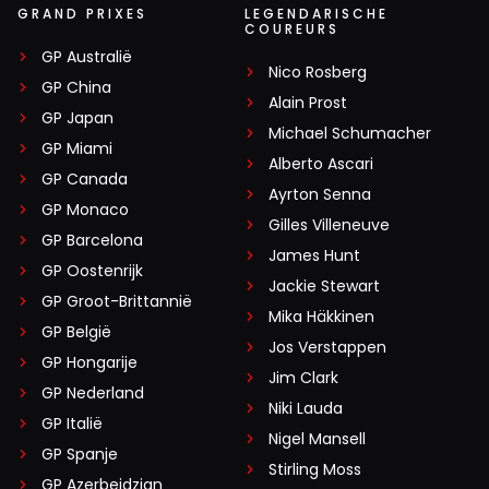
GRAND PRIXES
LEGENDARISCHE
COUREURS
GP Australië
Nico Rosberg
GP China
Alain Prost
GP Japan
Michael Schumacher
GP Miami
Alberto Ascari
GP Canada
Ayrton Senna
GP Monaco
Gilles Villeneuve
GP Barcelona
James Hunt
GP Oostenrijk
Jackie Stewart
GP Groot-Brittannië
Mika Häkkinen
GP België
Jos Verstappen
GP Hongarije
Jim Clark
GP Nederland
Niki Lauda
GP Italië
Nigel Mansell
GP Spanje
Stirling Moss
GP Azerbeidzjan