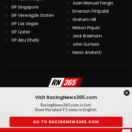
Juan Manuel Fangio
GP Singapore
Emerson Fittipaldi
GP Verenigde Staten
Graham Hill
GP Las Vegas
Nelson Piquet
GP Qatar
Jack Brabham
GP Abu Dhabi
John Surtees
Mario Andretti
Visit RacingNews365.com
Disclaimer
Algemene voorwaarden
RacingNews365.com is live!
Privacy Policy
Created by On Your Marks
Read the latest F1 news in English.
Privacy manager
Kansspeluitingen
GO TO RACINGNEWS365.COM
© 2026 RacingNews365. Alle rechten voorbehouden