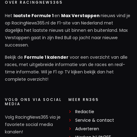
OVER RACINGNEWS365
Het
laatste Formule 1
en
Max Verstappen
nieuws vind je
op RacingNews365.nl de F1-site van Nederland met
dagelijks het laatste nieuws uit binnen en buitenland. Max
Verstappen gaat in zijn Red Bull op jacht naar nieuwe
successen.
Bekijk de
Formule 1 kalender
voor een overzicht van alle
races, met uitgebreide informatie van de races en real-
time informatie. Wil je F1 op TV kijken bekijk dan het
complete overzicht!
VOLG ONS VIA SOCIAL
MEER RN365
MEDIA
Redactie
Volg RacingNews365 via je
Service & contact
favoriete social media
Adverteren
kanalen!