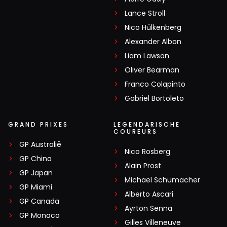
Lance Stroll
Nico Hülkenberg
Alexander Albon
Liam Lawson
Oliver Bearman
Franco Colapinto
Gabriel Bortoleto
GRAND PRIXES
LEGENDARISCHE
COUREURS
GP Australië
Nico Rosberg
GP China
Alain Prost
GP Japan
Michael Schumacher
GP Miami
Alberto Ascari
GP Canada
Ayrton Senna
GP Monaco
Gilles Villeneuve