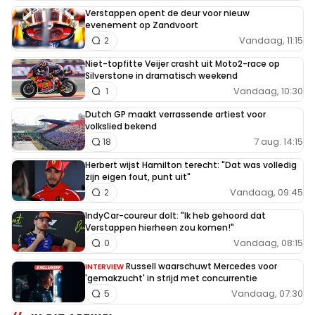
Verstappen opent de deur voor nieuw
evenement op Zandvoort
Vandaag, 11:15
2
Niet-topfitte Veijer crasht uit Moto2-race op
Silverstone in dramatisch weekend
Vandaag, 10:30
1
Dutch GP maakt verrassende artiest voor
volkslied bekend
7 aug. 14:15
18
Herbert wijst Hamilton terecht: "Dat was volledig
zijn eigen fout, punt uit"
Vandaag, 09:45
2
IndyCar-coureur dolt: "Ik heb gehoord dat
Verstappen hierheen zou komen!"
Vandaag, 08:15
0
Russell waarschuwt Mercedes voor
INTERVIEW
'gemakzucht' in strijd met concurrentie
Vandaag, 07:30
5