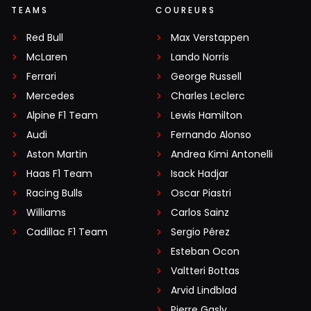
TEAMS
COUREURS
Red Bull
Max Verstappen
McLaren
Lando Norris
Ferrari
George Russell
Mercedes
Charles Leclerc
Alpine F1 Team
Lewis Hamilton
Audi
Fernando Alonso
Aston Martin
Andrea Kimi Antonelli
Haas F1 Team
Isack Hadjar
Racing Bulls
Oscar Piastri
Williams
Carlos Sainz
Cadillac F1 Team
Sergio Pérez
Esteban Ocon
Valtteri Bottas
Arvid Lindblad
Pierre Gasly