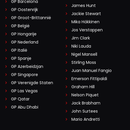
GP Barcelona
James Hunt
GP Oostenrijk
Jackie Stewart
GP Groot-Brittannië
Mika Häkkinen
GP België
Jos Verstappen
GP Hongarije
Jim Clark
GP Nederland
Niki Lauda
GP Italië
Nigel Mansell
GP Spanje
Stirling Moss
GP Azerbeidzjan
Juan Manuel Fangio
GP Singapore
Emerson Fittipaldi
GP Verenigde Staten
Graham Hill
GP Las Vegas
Nelson Piquet
GP Qatar
Jack Brabham
GP Abu Dhabi
John Surtees
Mario Andretti