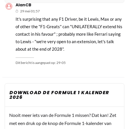
AlanCB
29 mei 01:57
It's surprising that any F1 Driver, be it Lewis, Max or any
of other the "F1-Greats" can "UNILATERALLY extend his
contact in his favour" ; probably more like Ferrari saying
to Lewis - "we're very open to an extension, let's talk
about at the end of 2028".
Dit bericht is aangepast op:
29-05
DOWNLOAD DE FORMULE 1 KALENDER
2026
Nooit meer iets van de Formule 1 missen? Dat kan! Zet
met een druk op de knop de Formule 1-kalender van