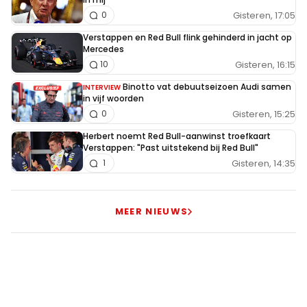
Gisteren, 17:05
0
Verstappen en Red Bull flink gehinderd in jacht op
Mercedes
Gisteren, 16:15
10
Binotto vat debuutseizoen Audi samen
INTERVIEW
in vijf woorden
Gisteren, 15:25
0
Herbert noemt Red Bull-aanwinst troefkaart
Verstappen: "Past uitstekend bij Red Bull"
Gisteren, 14:35
1
MEER NIEUWS