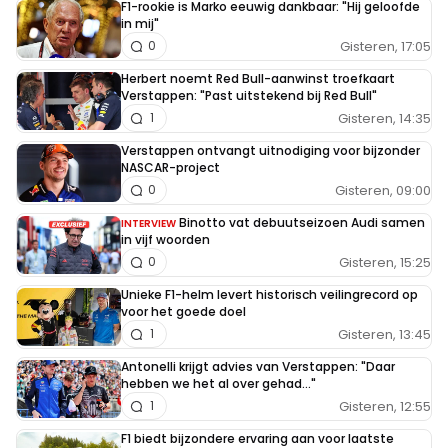
F1-rookie is Marko eeuwig dankbaar: "Hij geloofde
in mij"
Gisteren, 17:05
0
Herbert noemt Red Bull-aanwinst troefkaart
Verstappen: "Past uitstekend bij Red Bull"
Gisteren, 14:35
1
Verstappen ontvangt uitnodiging voor bijzonder
NASCAR-project
Gisteren, 09:00
0
Binotto vat debuutseizoen Audi samen
INTERVIEW
in vijf woorden
Gisteren, 15:25
0
Unieke F1-helm levert historisch veilingrecord op
voor het goede doel
Gisteren, 13:45
1
Antonelli krijgt advies van Verstappen: "Daar
hebben we het al over gehad..."
Gisteren, 12:55
1
F1 biedt bijzondere ervaring aan voor laatste