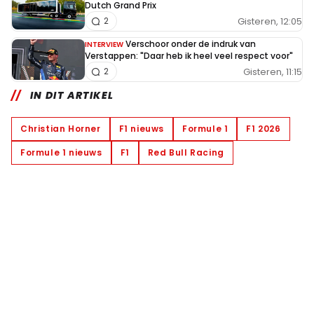
Dutch Grand Prix
Gisteren, 12:05
2
Verschoor onder de indruk van
INTERVIEW
Verstappen: "Daar heb ik heel veel respect voor"
Gisteren, 11:15
2
IN DIT ARTIKEL
Christian Horner
F1 nieuws
Formule 1
F1 2026
Formule 1 nieuws
F1
Red Bull Racing