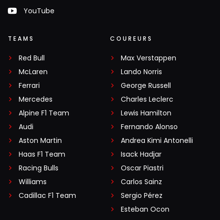
YouTube
TEAMS
COUREURS
Red Bull
Max Verstappen
McLaren
Lando Norris
Ferrari
George Russell
Mercedes
Charles Leclerc
Alpine F1 Team
Lewis Hamilton
Audi
Fernando Alonso
Aston Martin
Andrea Kimi Antonelli
Haas F1 Team
Isack Hadjar
Racing Bulls
Oscar Piastri
Williams
Carlos Sainz
Cadillac F1 Team
Sergio Pérez
Esteban Ocon