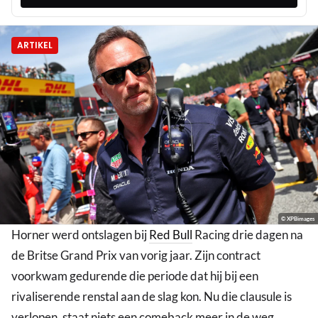
ARTIKEL
© XPBimages
Horner werd ontslagen bij
Red Bull
Racing drie dagen na
de Britse Grand Prix van vorig jaar. Zijn contract
voorkwam gedurende die periode dat hij bij een
rivaliserende renstal aan de slag kon. Nu die clausule is
verlopen, staat niets een comeback meer in de weg.