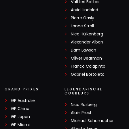
Valtteri Bottas
Arvid Lindblad
Pierre Gasly
Lance Stroll
Nico Hülkenberg
Alexander Albon
Liam Lawson
Oliver Bearman
Franco Colapinto
Gabriel Bortoleto
GRAND PRIXES
LEGENDARISCHE
COUREURS
GP Australië
Nico Rosberg
GP China
Alain Prost
GP Japan
Michael Schumacher
GP Miami
Alberto Ascari