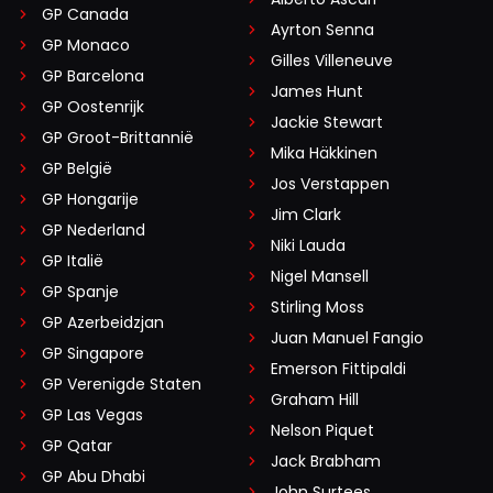
GP Canada
Ayrton Senna
GP Monaco
Gilles Villeneuve
GP Barcelona
James Hunt
GP Oostenrijk
Jackie Stewart
GP Groot-Brittannië
Mika Häkkinen
GP België
Jos Verstappen
GP Hongarije
Jim Clark
GP Nederland
Niki Lauda
GP Italië
Nigel Mansell
GP Spanje
Stirling Moss
GP Azerbeidzjan
Juan Manuel Fangio
GP Singapore
Emerson Fittipaldi
GP Verenigde Staten
Graham Hill
GP Las Vegas
Nelson Piquet
GP Qatar
Jack Brabham
GP Abu Dhabi
John Surtees