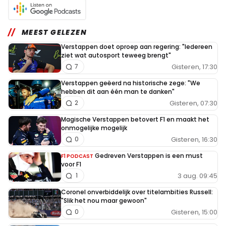
MEEST GELEZEN
Verstappen doet oproep aan regering: "Iedereen
ziet wat autosport teweeg brengt"
Gisteren, 17:30
7
Verstappen geëerd na historische zege: "We
hebben dit aan één man te danken"
Gisteren, 07:30
2
Magische Verstappen betovert F1 en maakt het
onmogelijke mogelijk
Gisteren, 16:30
0
Gedreven Verstappen is een must
F1 PODCAST
voor F1
3 aug. 09:45
1
Coronel onverbiddelijk over titelambities Russell:
"Slik het nou maar gewoon"
Gisteren, 15:00
0