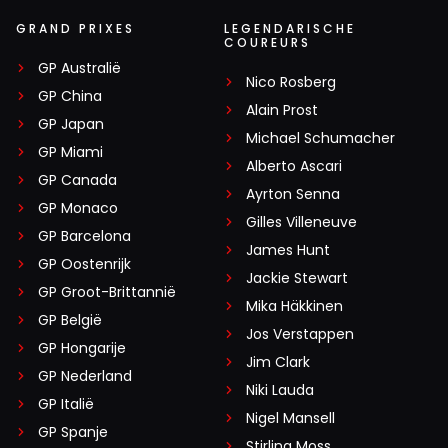
GRAND PRIXES
LEGENDARISCHE
COUREURS
GP Australië
Nico Rosberg
GP China
Alain Prost
GP Japan
Michael Schumacher
GP Miami
Alberto Ascari
GP Canada
Ayrton Senna
GP Monaco
Gilles Villeneuve
GP Barcelona
James Hunt
GP Oostenrijk
Jackie Stewart
GP Groot-Brittannië
Mika Häkkinen
GP België
Jos Verstappen
GP Hongarije
Jim Clark
GP Nederland
Niki Lauda
GP Italië
Nigel Mansell
GP Spanje
Stirling Moss