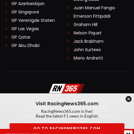
GP Azerbeidzjan
Juan Manuel Fangio
GP Singapore
Emerson Fittipaldi
GP Verenigde Staten
Graham Hill
GP Las Vegas
Nelson Piquet
GP Qatar
Jack Brabham
GP Abu Dhabi
John Surtees
Mario Andretti
Visit RacingNews365.com
Disclaimer
Algemene voorwaarden
RacingNews365.com is live!
Privacy Policy
Created by On Your Marks
Read the latest F1 news in English.
Privacy manager
Kansspeluitingen
GO TO RACINGNEWS365.COM