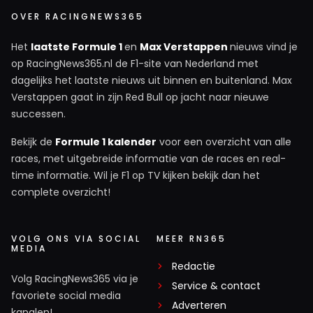
OVER RACINGNEWS365
Het
laatste Formule 1
en
Max Verstappen
nieuws vind je
op RacingNews365.nl de F1-site van Nederland met
dagelijks het laatste nieuws uit binnen en buitenland. Max
Verstappen gaat in zijn Red Bull op jacht naar nieuwe
successen.
Bekijk de
Formule 1 kalender
voor een overzicht van alle
races, met uitgebreide informatie van de races en real-
time informatie. Wil je F1 op TV kijken bekijk dan het
complete overzicht!
VOLG ONS VIA SOCIAL
MEER RN365
MEDIA
Redactie
Volg RacingNews365 via je
Service & contact
favoriete social media
Adverteren
kanalen!