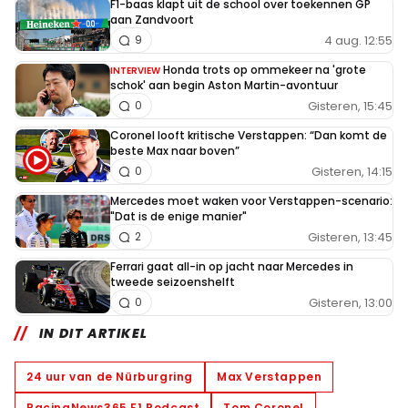
F1-baas klapt uit de school over toekennen GP
aan Zandvoort
4 aug. 12:55
9
Honda trots op ommekeer na 'grote
INTERVIEW
schok' aan begin Aston Martin-avontuur
Gisteren, 15:45
0
Coronel looft kritische Verstappen: “Dan komt de
beste Max naar boven”
Gisteren, 14:15
0
Mercedes moet waken voor Verstappen-scenario:
"Dat is de enige manier"
Gisteren, 13:45
2
Ferrari gaat all-in op jacht naar Mercedes in
tweede seizoenshelft
Gisteren, 13:00
0
IN DIT ARTIKEL
24 uur van de Nürburgring
Max Verstappen
RacingNews365 F1 Podcast
Tom Coronel