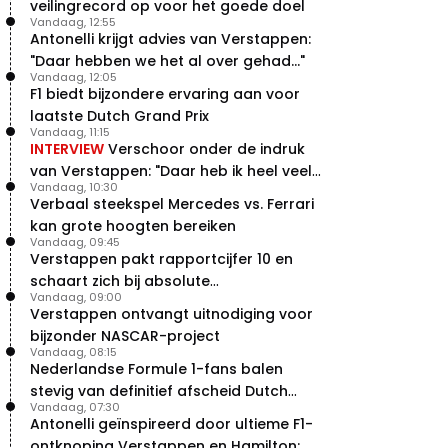
veilingrecord op voor het goede doel
Vandaag, 12:55
Antonelli krijgt advies van Verstappen:
"Daar hebben we het al over gehad..."
Vandaag, 12:05
F1 biedt bijzondere ervaring aan voor
laatste Dutch Grand Prix
Vandaag, 11:15
INTERVIEW
Verschoor onder de indruk
van Verstappen: "Daar heb ik heel veel
Vandaag, 10:30
respect voor"
Verbaal steekspel Mercedes vs. Ferrari
kan grote hoogten bereiken
Vandaag, 09:45
Verstappen pakt rapportcijfer 10 en
schaart zich bij absolute
Vandaag, 09:00
buitencategorie
Verstappen ontvangt uitnodiging voor
bijzonder NASCAR-project
Vandaag, 08:15
Nederlandse Formule 1-fans balen
stevig van definitief afscheid Dutch
Vandaag, 07:30
Grand Prix
Antonelli geïnspireerd door ultieme F1-
ontknoping Verstappen en Hamilton: