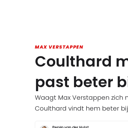
MAX VERSTAPPEN
Coulthard m
past beter bi
Waagt Max Verstappen zich no
Coulthard vindt hem beter bij
Pepijn van der Hulst