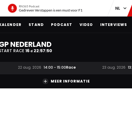
RN365 Podcast
Gedreven Verstappen is een must voor F1
KALENDER
STAND
PODCAST
VIDEO
INTERVIEWS
GP NEDERLAND
START RACE
16
22
:
57
:
49
d
Race
22 aug. 2026
14:00
-
15:00
23 aug. 2026
13
MEER INFORMATIE