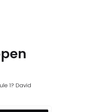
ppen
le 1? David