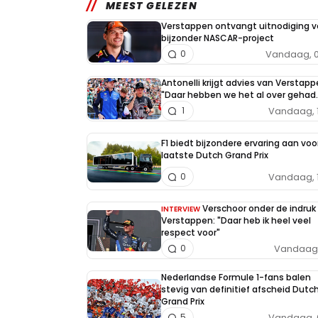
MEEST GELEZEN
Verstappen ontvangt uitnodiging v
bijzonder NASCAR-project
Vandaag, 0
0
Antonelli krijgt advies van Verstapp
"Daar hebben we het al over gehad..
Vandaag, 
1
F1 biedt bijzondere ervaring aan voo
laatste Dutch Grand Prix
Vandaag, 
0
Verschoor onder de indruk
INTERVIEW
Verstappen: "Daar heb ik heel veel
respect voor"
Vandaag, 
0
Nederlandse Formule 1-fans balen
stevig van definitief afscheid Dutc
Grand Prix
Vandaag, 
5