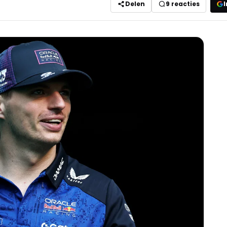
Delen
9
reacties
I