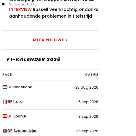
Vandaag, 06:45
"Leven of dood!"
INTERVIEW
Russell veerkrachtig ondanks
aanhoudende problemen in titelstrijd
MEER NIEUWS
F1-KALENDER 2026
F1-
RACE
DATUM
kalender
GP Nederland
23 aug 2026
2026
GP Italië
6 sep 2026
GP Spanje
13 sep 2026
GP Azerbeidzjan
26 sep 2026