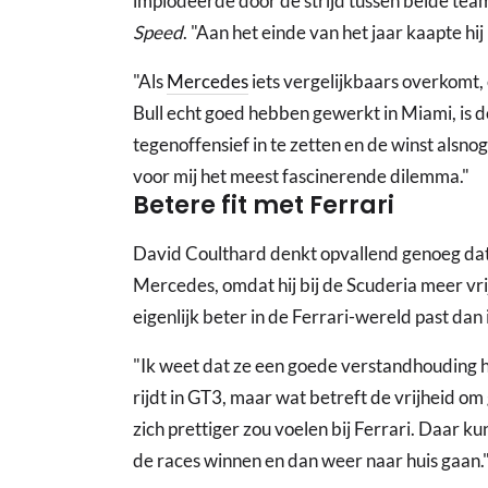
implodeerde door de strijd tussen beide tea
Speed
. "Aan het einde van het jaar kaapte hij
"Als
Mercedes
iets vergelijkbaars overkomt, 
Bull echt goed hebben gewerkt in Miami, is d
tegenoffensief in te zetten en de winst alsno
voor mij het meest fascinerende dilemma."
Betere fit met Ferrari
David Coulthard denkt opvallend genoeg dat 
Mercedes, omdat hij bij de Scuderia meer vrij
eigenlijk beter in de Ferrari-wereld past dan
"Ik weet dat ze een goede verstandhouding h
rijdt in GT3, maar wat betreft de vrijheid om
zich prettiger zou voelen bij Ferrari. Daar ku
de races winnen en dan weer naar huis gaan.