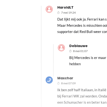
HaroldLT
7 mei 19:24
Dat lijkt mij ook ja. Ferrari ka
Maar Mercedes is misschien ook 
supporter dat Red Bull weer comp
Deblauwe
8 mei 01:07
Bij Mercedes is er maar
hebben
Maxchar
8 mei 07:09
Ik ben zelf half Italiaan, in It
bij Ferrari WK zal worden. Onda
een Schumacher is en beter kan