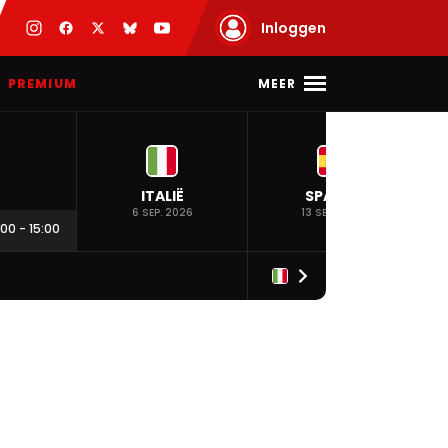
Inloggen
MEER
PREMIUM
ITALIË
SPANJE
6 SEP. 2026
13 SEP. 2026
:00
-
15:00