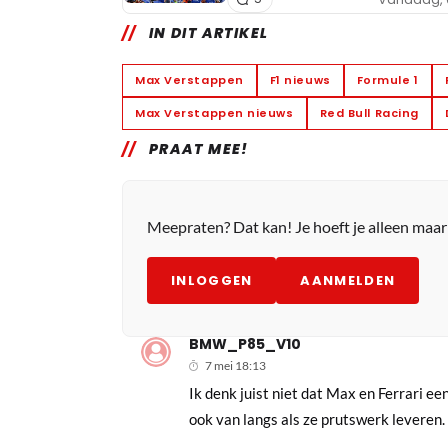
IN DIT ARTIKEL
Max Verstappen
F1 nieuws
Formule 1
Max Verstappen nieuws
Red Bull Racing
PRAAT MEE!
Meepraten? Dat kan! Je hoeft je alleen maa
INLOGGEN
AANMELDEN
BMW_P85_V10
7 mei 18:13
Ik denk juist niet dat Max en Ferrari een
ook van langs als ze prutswerk leveren. 