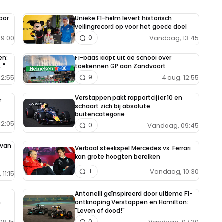
oor
Unieke F1-helm levert historisch
veilingrecord op voor het goede doel
9:00
Vandaag, 13:45
0
en:
F1-baas klapt uit de school over
."
toekennen GP aan Zandvoort
12:55
4 aug. 12:55
9
Verstappen pakt rapportcijfer 10 en
r
schaart zich bij absolute
buitencategorie
12:05
Vandaag, 09:45
0
 van
Verbaal steekspel Mercedes vs. Ferrari
kan grote hoogten bereiken
Vandaag, 10:30
1
11:15
Antonelli geïnspireerd door ultieme F1-
h
ontknoping Verstappen en Hamilton:
"Leven of dood!"
08:15
Vandaag, 07:30
0