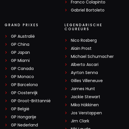
Franco Colapinto
Gabriel Bortoleto
GRAND PRIXES
LEGENDARISCHE
COUREURS
GP Australië
Nico Rosberg
GP China
Alain Prost
GP Japan
Michael Schumacher
GP Miami
Alberto Ascari
GP Canada
Ayrton Senna
GP Monaco
Gilles Villeneuve
GP Barcelona
James Hunt
GP Oostenrijk
Jackie Stewart
GP Groot-Brittannië
Mika Häkkinen
GP België
Jos Verstappen
GP Hongarije
Jim Clark
GP Nederland