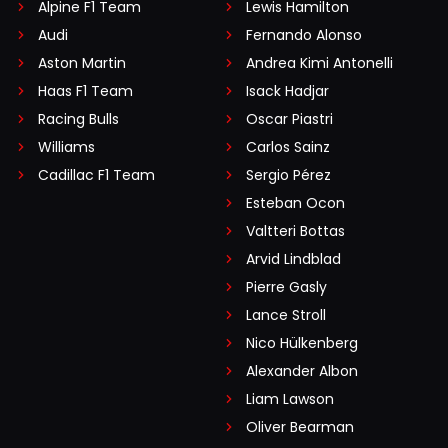
Alpine F1 Team
Lewis Hamilton
Audi
Fernando Alonso
Aston Martin
Andrea Kimi Antonelli
Haas F1 Team
Isack Hadjar
Racing Bulls
Oscar Piastri
Williams
Carlos Sainz
Cadillac F1 Team
Sergio Pérez
Esteban Ocon
Valtteri Bottas
Arvid Lindblad
Pierre Gasly
Lance Stroll
Nico Hülkenberg
Alexander Albon
Liam Lawson
Oliver Bearman