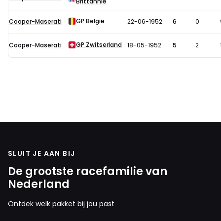
Brittannië
in
1952
GP België
Cooper-Maserati
22-06-1952
6
0
GP Zwitserland
Cooper-Maserati
18-05-1952
5
2
SLUIT JE AAN BIJ
De grootste racefamilie van
Nederland
Ontdek welk pakket bij jou past