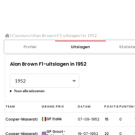
Coureurs
Alan Brown
F1-uitslagen
In 1952
Profiel
Uitslagen
Statisti
Alan Brown F1-uitslagen in 1952
Toon alle seizoenen
Alan
TEAM
GRAND PRIX
DATUM
POSITIE
PUNTEN
Brown
GP Italië
Cooper-Maserati
07-09-1952
15
0
F1-
uitslagen
GP Groot-
Cooper-Maserati
19-07-1952
22
0