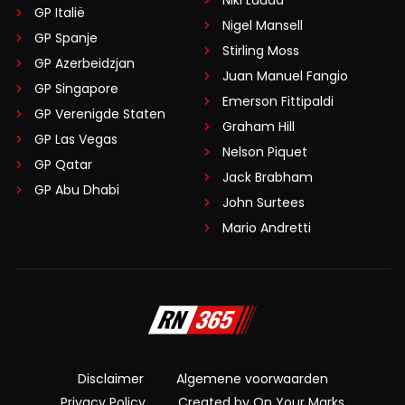
Niki Lauda
GP Italië
Nigel Mansell
GP Spanje
Stirling Moss
GP Azerbeidzjan
Juan Manuel Fangio
GP Singapore
Emerson Fittipaldi
GP Verenigde Staten
Graham Hill
GP Las Vegas
Nelson Piquet
GP Qatar
Jack Brabham
GP Abu Dhabi
John Surtees
Mario Andretti
Disclaimer
Algemene voorwaarden
Privacy Policy
Created by On Your Marks