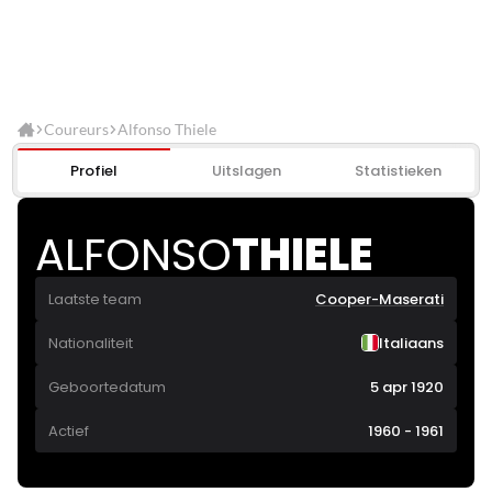
Coureurs
Alfonso Thiele
Profiel
Uitslagen
Statistieken
ALFONSO
THIELE
Laatste team
Cooper-Maserati
Nationaliteit
Italiaans
Geboortedatum
5 apr 1920
Actief
1960 - 1961