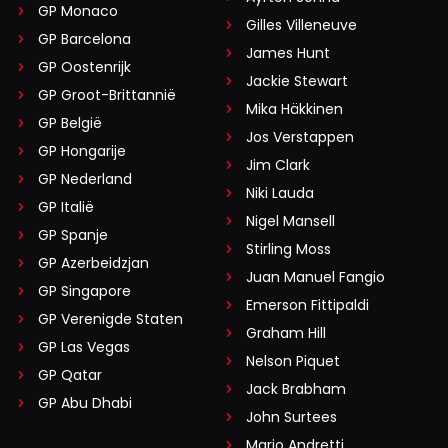
GP Monaco
Gilles Villeneuve
GP Barcelona
James Hunt
GP Oostenrijk
Jackie Stewart
GP Groot-Brittannië
Mika Häkkinen
GP België
Jos Verstappen
GP Hongarije
Jim Clark
GP Nederland
Niki Lauda
GP Italië
Nigel Mansell
GP Spanje
Stirling Moss
GP Azerbeidzjan
Juan Manuel Fangio
GP Singapore
Emerson Fittipaldi
GP Verenigde Staten
Graham Hill
GP Las Vegas
Nelson Piquet
GP Qatar
Jack Brabham
GP Abu Dhabi
John Surtees
Mario Andretti