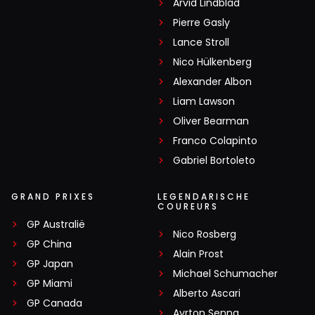
Arvid Lindblad
Pierre Gasly
Lance Stroll
Nico Hülkenberg
Alexander Albon
Liam Lawson
Oliver Bearman
Franco Colapinto
Gabriel Bortoleto
GRAND PRIXES
LEGENDARISCHE
COUREURS
GP Australië
Nico Rosberg
GP China
Alain Prost
GP Japan
Michael Schumacher
GP Miami
Alberto Ascari
GP Canada
Ayrton Senna