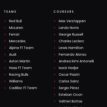
TEAMS
COUREURS
Red Bull
Max Verstappen
McLaren
Lando Norris
Ferrari
George Russell
Mercedes
Charles Leclerc
Alpine F1 Team
Lewis Hamilton
Audi
Fernando Alonso
Aston Martin
Andrea Kimi Antonelli
Haas F1 Team
Isack Hadjar
Racing Bulls
Oscar Piastri
Williams
Carlos Sainz
Cadillac F1 Team
Sergio Pérez
Esteban Ocon
Valtteri Bottas