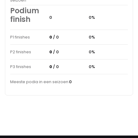
seizoen
Podium
finish
0
0%
P1 finishes
0
/ 0
0%
P2 finishes
0
/ 0
0%
P3 finishes
0
/ 0
0%
Meeste podia in een seizoen
0