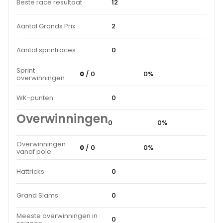
Beste race resultaat
12
Aantal Grands Prix
2
Aantal sprintraces
0
Sprint
0
/ 0
0%
overwinningen
WK-punten
0
Overwinningen
0
0%
Overwinningen
0
/ 0
0%
vanaf pole
Hattricks
0
Grand Slams
0
Meeste overwinningen in
0