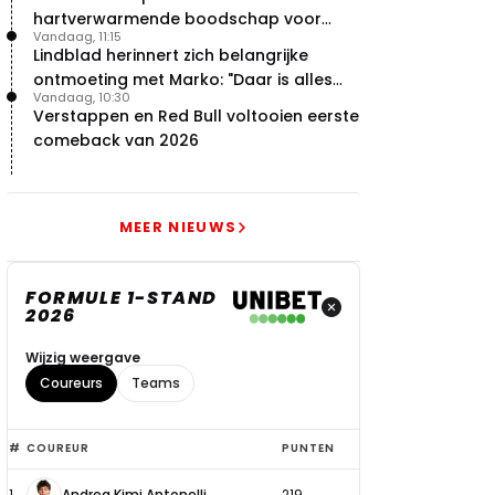
hartverwarmende boodschap voor
Vandaag, 11:15
overstap naar Red Bull
Lindblad herinnert zich belangrijke
ontmoeting met Marko: "Daar is alles
Vandaag, 10:30
echt begonnen"
Verstappen en Red Bull voltooien eerste
comeback van 2026
MEER NIEUWS
FORMULE 1-STAND
2026
Wijzig weergave
Coureurs
Teams
Top
#
COUREUR
PUNTEN
6
1
Andrea Kimi Antonelli
219