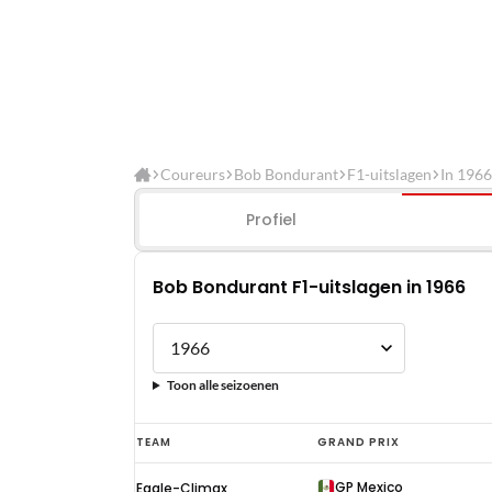
Coureurs
Bob Bondurant
F1-uitslagen
In 1966
Profiel
Bob Bondurant F1-uitslagen in 1966
Toon alle seizoenen
Bob
TEAM
GRAND PRIX
Bondurant
GP Mexico
Eagle-Climax