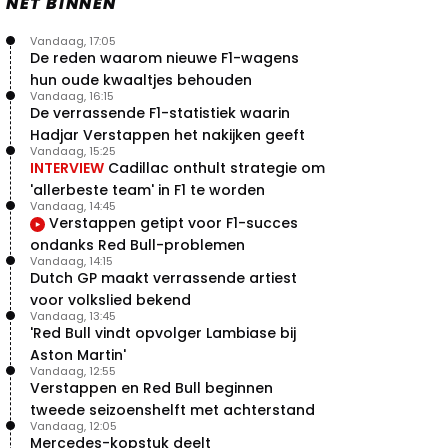
NET BINNEN
Vandaag, 17:05
De reden waarom nieuwe F1-wagens
hun oude kwaaltjes behouden
Vandaag, 16:15
De verrassende F1-statistiek waarin
Hadjar Verstappen het nakijken geeft
Vandaag, 15:25
INTERVIEW
Cadillac onthult strategie om
'allerbeste team' in F1 te worden
Vandaag, 14:45
Verstappen getipt voor F1-succes
ondanks Red Bull-problemen
Vandaag, 14:15
Dutch GP maakt verrassende artiest
voor volkslied bekend
Vandaag, 13:45
'Red Bull vindt opvolger Lambiase bij
Aston Martin'
Vandaag, 12:55
Verstappen en Red Bull beginnen
tweede seizoenshelft met achterstand
Vandaag, 12:05
Mercedes-kopstuk deelt