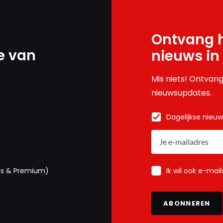
Ontvang h
e van
nieuws in
Mis niets! Ontvang
nieuwsupdates.
Dagelijkse nieu
Ik wil ook e-mai
us & Premium)
ABONNEREN