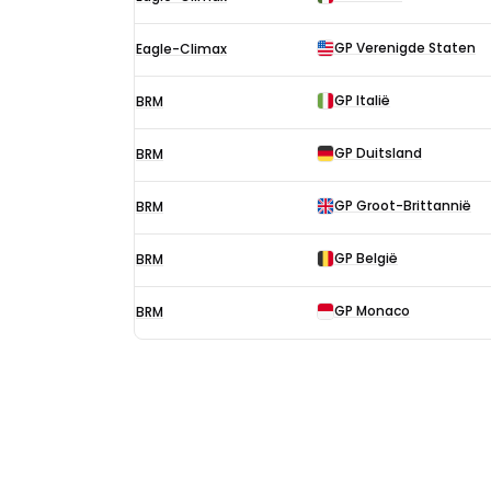
F1-
uitslagen
GP Verenigde Staten
Eagle-Climax
in
1966
GP Italië
BRM
GP Duitsland
BRM
GP Groot-Brittannië
BRM
GP België
BRM
GP Monaco
BRM