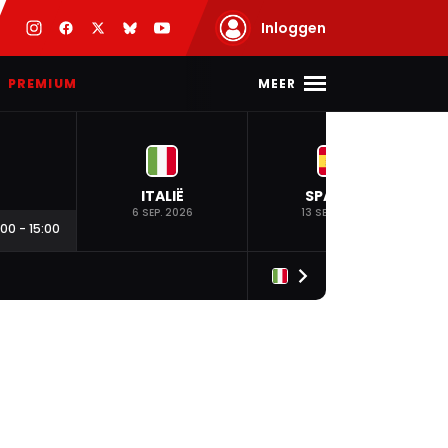
Inloggen
MEER
PREMIUM
ITALIË
SPANJE
6 SEP. 2026
13 SEP. 2026
:00
-
15:00