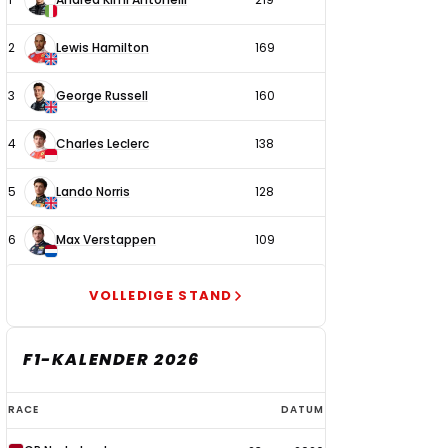
coureurs
2
Lewis Hamilton
169
3
George Russell
160
4
Charles Leclerc
138
5
Lando Norris
128
6
Max Verstappen
109
VOLLEDIGE STAND
F1-KALENDER 2026
F1-
RACE
DATUM
kalender