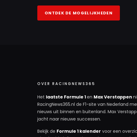
ONTDEK DE MOGELIJKHEDEN
OVER RACINGNEWS365
Het
laatste Formule 1
en
Max Verstappen
n
RacingNews365.nl de F1-site van Nederland met
nieuws uit binnen en buitenland. Max Verstappe
jacht naar nieuwe successen.
Bekijk de
Formule 1 kalender
voor een overzic