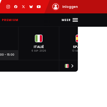
Inloggen
MEER
PREMIUM
ITALIË
SPANJE
6 SEP. 2026
13 SEP. 2026
:00
-
15:00