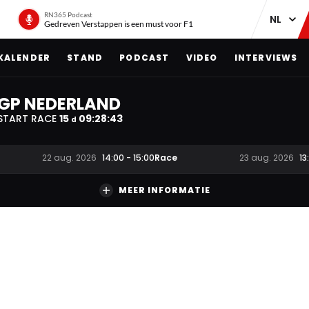
RN365 Podcast
Gedreven Verstappen is een must voor F1
KALENDER
STAND
PODCAST
VIDEO
INTERVIEWS
GP NEDERLAND
START RACE
15
09
:
28
:
42
d
Race
22 aug. 2026
14:00
-
15:00
23 aug. 2026
13
MEER INFORMATIE