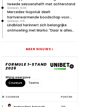
tweede seizoenshelft met achterstand
Gisteren, 12:05
Mercedes-kopstuk deelt
hartverwarmende boodschap voor
Gisteren, 11:15
overstap naar Red Bull
Lindblad herinnert zich belangrijke
ontmoeting met Marko: "Daar is alles
echt begonnen"
MEER NIEUWS
FORMULE 1-STAND
2026
Wijzig weergave
Coureurs
Teams
Top
#
COUREUR
PUNTEN
6
1
Andrea Kimi Antonelli
219