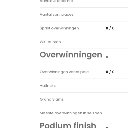
Aantal Grands Prix
Aantal sprintraces
Sprint overwinningen
0
/ 0
WK-punten
Overwinningen
0
Overwinningen vanaf pole
0
/ 0
Hattricks
Grand Slams
Meeste overwinningen in seizoen
Podium finish