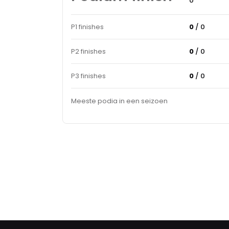
0
P1 finishes
0
/ 0
P2 finishes
0
/ 0
P3 finishes
0
/ 0
Meeste podia in een seizoen