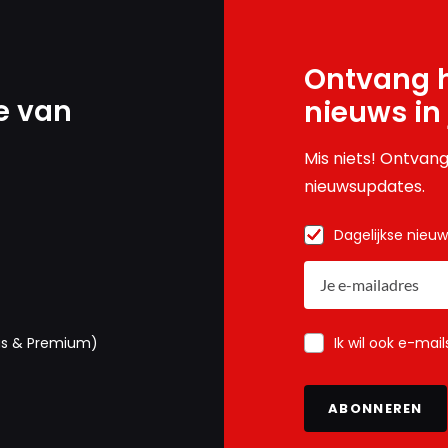
Ontvang h
e van
nieuws in
Mis niets! Ontvang
nieuwsupdates.
Dagelijkse nieu
Ik wil ook e-mai
us & Premium)
ABONNEREN