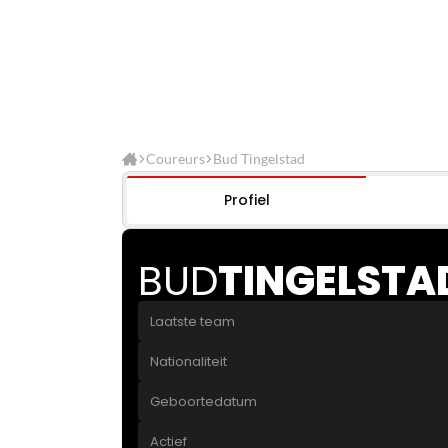
Coureurs
Bud Tingelstad
Profiel
BUD
TINGELSTA
Laatste team
Nationaliteit
Geboortedatum
Actief