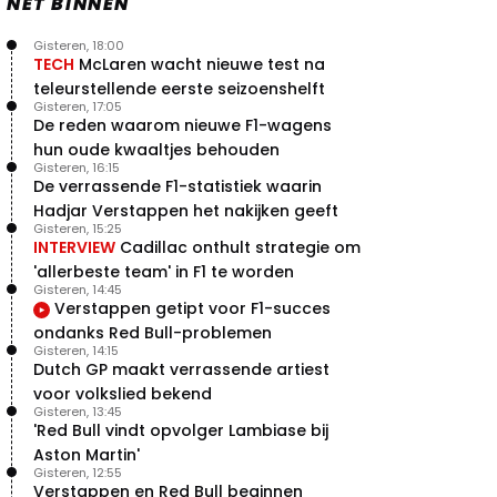
NET BINNEN
Gisteren, 18:00
TECH
McLaren wacht nieuwe test na
teleurstellende eerste seizoenshelft
Gisteren, 17:05
De reden waarom nieuwe F1-wagens
hun oude kwaaltjes behouden
Gisteren, 16:15
De verrassende F1-statistiek waarin
Hadjar Verstappen het nakijken geeft
Gisteren, 15:25
INTERVIEW
Cadillac onthult strategie om
'allerbeste team' in F1 te worden
Gisteren, 14:45
Verstappen getipt voor F1-succes
ondanks Red Bull-problemen
Gisteren, 14:15
Dutch GP maakt verrassende artiest
voor volkslied bekend
Gisteren, 13:45
'Red Bull vindt opvolger Lambiase bij
Aston Martin'
Gisteren, 12:55
Verstappen en Red Bull beginnen