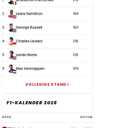
coureurs
2
Lewis Hamilton
169
3
George Russell
160
4
Charles Leclerc
138
5
Lando Norris
128
6
Max Verstappen
109
VOLLEDIGE STAND
F1-KALENDER 2026
F1-
RACE
DATUM
kalender