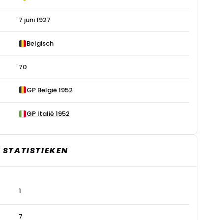
7 juni 1927
Belgisch
70
GP België 1952
GP Italië 1952
 STATISTIEKEN
1
7