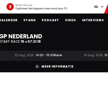
RN365 Podcast
Gedreven Verstappen is een must voor F1
KALENDER
STAND
PODCAST
VIDEO
INTERVIEWS
GP NEDERLAND
START RACE
15
07
:
21
:
15
d
Race
22 aug. 2026
14:00
-
15:00
23 aug. 2026
13
MEER INFORMATIE