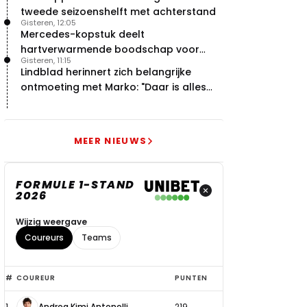
tweede seizoenshelft met achterstand
Gisteren, 12:05
Mercedes-kopstuk deelt
hartverwarmende boodschap voor
Gisteren, 11:15
overstap naar Red Bull
Lindblad herinnert zich belangrijke
ontmoeting met Marko: "Daar is alles
echt begonnen"
MEER NIEUWS
FORMULE 1-STAND
2026
Wijzig weergave
Coureurs
Teams
Top
#
COUREUR
PUNTEN
6
1
Andrea Kimi Antonelli
219