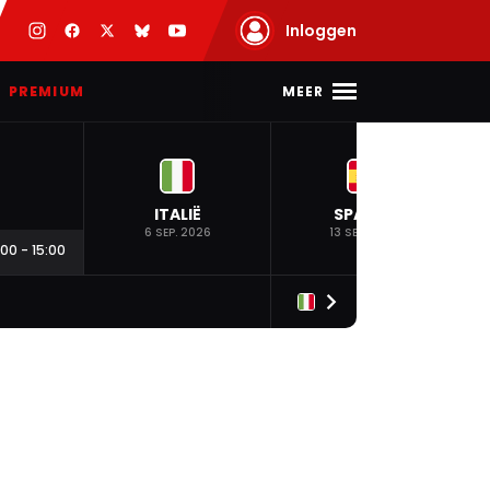
Inloggen
MEER
PREMIUM
ITALIË
SPANJE
6 SEP. 2026
13 SEP. 2026
:00
-
15:00