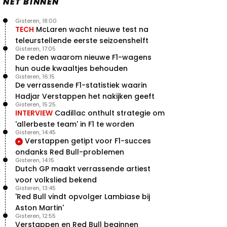
NET BINNEN
Gisteren, 18:00
TECH
McLaren wacht nieuwe test na
teleurstellende eerste seizoenshelft
Gisteren, 17:05
De reden waarom nieuwe F1-wagens
hun oude kwaaltjes behouden
Gisteren, 16:15
De verrassende F1-statistiek waarin
Hadjar Verstappen het nakijken geeft
Gisteren, 15:25
INTERVIEW
Cadillac onthult strategie om
'allerbeste team' in F1 te worden
Gisteren, 14:45
Verstappen getipt voor F1-succes
ondanks Red Bull-problemen
Gisteren, 14:15
Dutch GP maakt verrassende artiest
voor volkslied bekend
Gisteren, 13:45
'Red Bull vindt opvolger Lambiase bij
Aston Martin'
Gisteren, 12:55
Verstappen en Red Bull beginnen