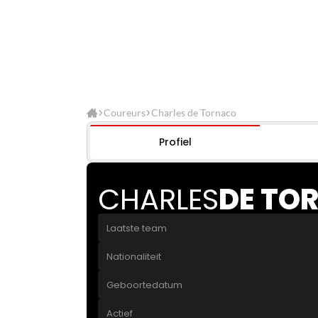
Coureurs
Charles de Tornaco
Profiel
CHARLES
DE TO
Laatste team
Nationaliteit
Geboortedatum
Actief