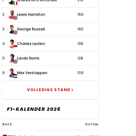
coureurs
2
Lewis Hamilton
169
3
George Russell
160
4
Charles Leclerc
138
5
Lando Norris
128
6
Max Verstappen
109
VOLLEDIGE STAND
F1-KALENDER 2026
F1-
RACE
DATUM
kalender