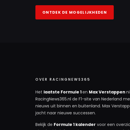
ONTDEK DE MOGELIJKHEDEN
OVER RACINGNEWS365
Het
laatste Formule 1
en
Max Verstappen
n
RacingNews365.nl de F1-site van Nederland met
nieuws uit binnen en buitenland. Max Verstappe
jacht naar nieuwe successen.
Bekijk de
Formule 1 kalender
voor een overzic