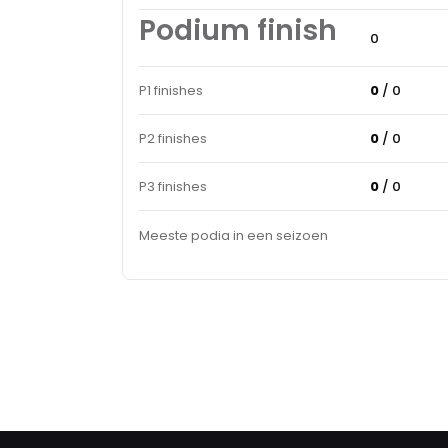
Podium finish
0
P1 finishes
0
/ 0
P2 finishes
0
/ 0
P3 finishes
0
/ 0
Meeste podia in een seizoen