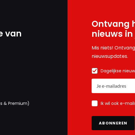
Ontvang h
e van
nieuws in
Mis niets! Ontvang
nieuwsupdates.
Dagelijkse nieu
Ik wil ook e-mai
us & Premium)
ABONNEREN