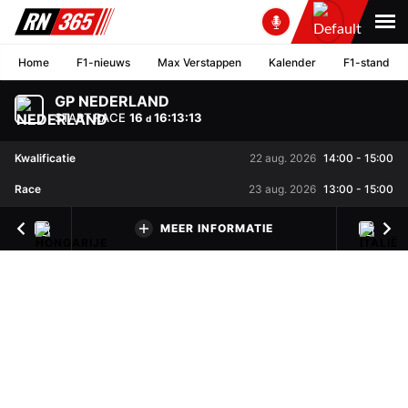
Home
F1-nieuws
Max Verstappen
Kalender
F1-stand
GP NEDERLAND
START RACE
16
16
:
13
:
13
d
Kwalificatie
22 aug. 2026
14:00
-
15:00
Race
23 aug. 2026
13:00
-
15:00
MEER INFORMATIE