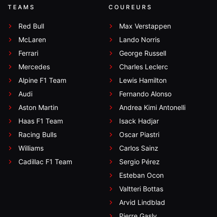
TEAMS
COUREURS
Red Bull
Max Verstappen
McLaren
Lando Norris
Ferrari
George Russell
Mercedes
Charles Leclerc
Alpine F1 Team
Lewis Hamilton
Audi
Fernando Alonso
Aston Martin
Andrea Kimi Antonelli
Haas F1 Team
Isack Hadjar
Racing Bulls
Oscar Piastri
Williams
Carlos Sainz
Cadillac F1 Team
Sergio Pérez
Esteban Ocon
Valtteri Bottas
Arvid Lindblad
Pierre Gasly