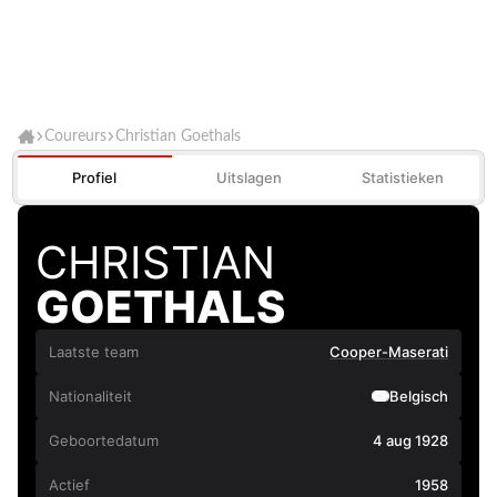
Coureurs
Christian Goethals
Profiel
Uitslagen
Statistieken
CHRISTIAN
GOETHALS
Laatste team
Cooper-Maserati
Nationaliteit
Belgisch
Geboortedatum
4 aug 1928
Actief
1958