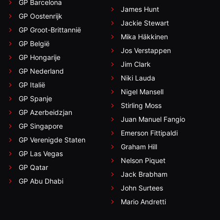
GP Barcelona
James Hunt
GP Oostenrijk
Jackie Stewart
GP Groot-Brittannië
Mika Häkkinen
GP België
Jos Verstappen
GP Hongarije
Jim Clark
GP Nederland
Niki Lauda
GP Italië
Nigel Mansell
GP Spanje
Stirling Moss
GP Azerbeidzjan
Juan Manuel Fangio
GP Singapore
Emerson Fittipaldi
GP Verenigde Staten
Graham Hill
GP Las Vegas
Nelson Piquet
GP Qatar
Jack Brabham
GP Abu Dhabi
John Surtees
Mario Andretti