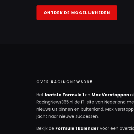
ONTDEK DE MOGELIJKHEDEN
OVER RACINGNEWS365
Het
laatste Formule 1
en
Max Verstappen
n
RacingNews365.nl de F1-site van Nederland met
nieuws uit binnen en buitenland. Max Verstappe
jacht naar nieuwe successen.
Bekijk de
Formule 1 kalender
voor een overzic