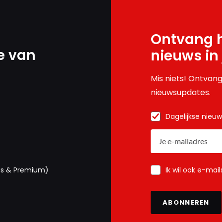
Ontvang h
e van
nieuws in
Mis niets! Ontvang
nieuwsupdates.
Dagelijkse nieu
Ik wil ook e-mai
us & Premium)
ABONNEREN