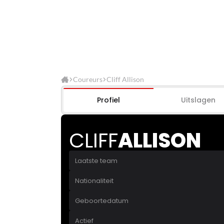
Coureurs
Cliff Allison
Profiel
Uitslagen
CLIFF
ALLISON
Laatste team
Nationaliteit
Geboortedatum
Actief