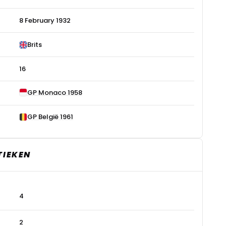
8 February 1932
Brits
16
GP Monaco 1958
GP België 1961
TIEKEN
4
2