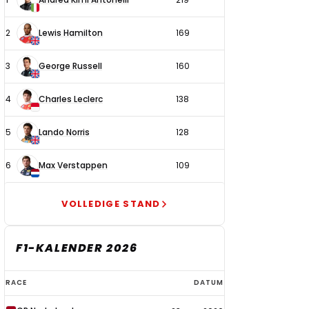
coureurs
2
Lewis Hamilton
169
3
George Russell
160
4
Charles Leclerc
138
5
Lando Norris
128
6
Max Verstappen
109
VOLLEDIGE STAND
F1-KALENDER 2026
F1-
RACE
DATUM
kalender