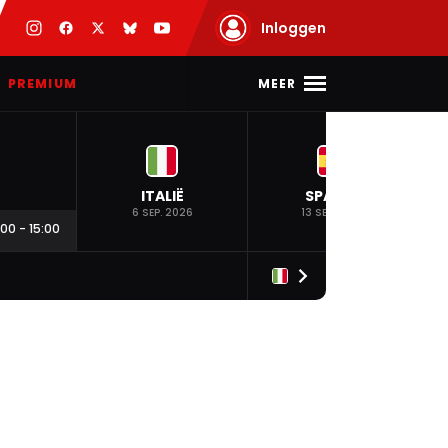
Inloggen
MEER
PREMIUM
ITALIË
SPANJE
6 SEP. 2026
13 SEP. 2026
:00
-
15:00