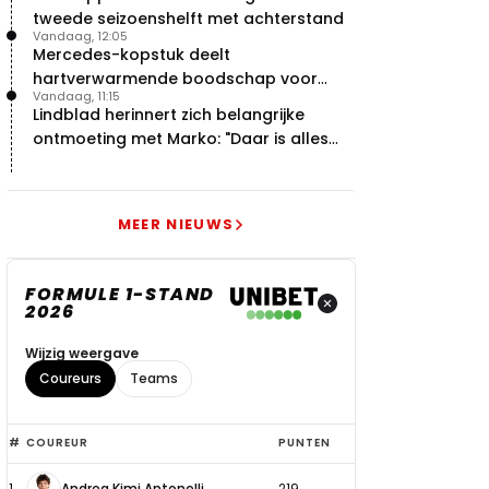
tweede seizoenshelft met achterstand
Vandaag, 12:05
Mercedes-kopstuk deelt
hartverwarmende boodschap voor
Vandaag, 11:15
overstap naar Red Bull
Lindblad herinnert zich belangrijke
ontmoeting met Marko: "Daar is alles
echt begonnen"
MEER NIEUWS
FORMULE 1-STAND
2026
Wijzig weergave
Coureurs
Teams
Top
#
COUREUR
PUNTEN
6
1
Andrea Kimi Antonelli
219