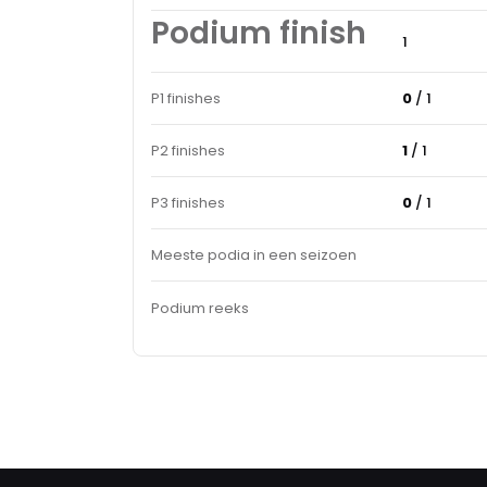
Podium finish
1
P1 finishes
0
/ 1
P2 finishes
1
/ 1
P3 finishes
0
/ 1
Meeste podia in een seizoen
Podium reeks