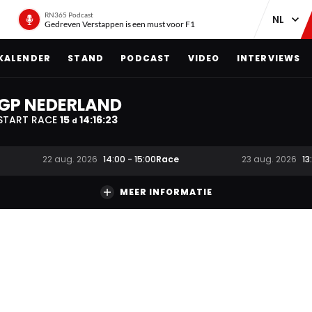
RN365 Podcast
Gedreven Verstappen is een must voor F1
KALENDER
STAND
PODCAST
VIDEO
INTERVIEWS
GP NEDERLAND
START RACE
15
14
:
16
:
22
d
Race
22 aug. 2026
14:00
-
15:00
23 aug. 2026
13
MEER INFORMATIE