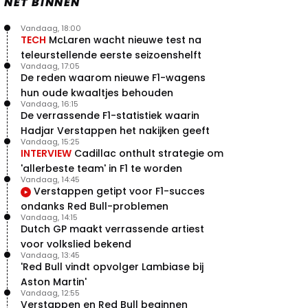
NET BINNEN
Vandaag, 18:00
TECH
McLaren wacht nieuwe test na
teleurstellende eerste seizoenshelft
Vandaag, 17:05
De reden waarom nieuwe F1-wagens
hun oude kwaaltjes behouden
Vandaag, 16:15
De verrassende F1-statistiek waarin
Hadjar Verstappen het nakijken geeft
Vandaag, 15:25
INTERVIEW
Cadillac onthult strategie om
'allerbeste team' in F1 te worden
Vandaag, 14:45
Verstappen getipt voor F1-succes
ondanks Red Bull-problemen
Vandaag, 14:15
Dutch GP maakt verrassende artiest
voor volkslied bekend
Vandaag, 13:45
'Red Bull vindt opvolger Lambiase bij
Aston Martin'
Vandaag, 12:55
Verstappen en Red Bull beginnen