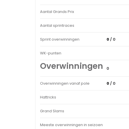
Aantal Grands Prix
Aantal sprintraces
Sprint overwinningen
0
/ 0
WK-punten
Overwinningen
0
Overwinningen vanaf pole
0
/ 0
Hattricks
Grand Slams
Meeste overwinningen in seizoen