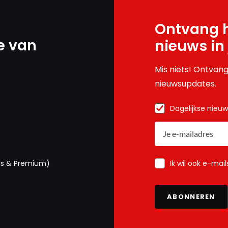
Ontvang h
e van
nieuws in
Mis niets! Ontvang
nieuwsupdates.
Dagelijkse nieu
Ik wil ook e-mai
us & Premium)
ABONNEREN