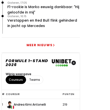
Gisteren, 17:05
F1-rookie is Marko eeuwig dankbaar: "Hij
geloofde in mij"
Gisteren, 16:15
Verstappen en Red Bull flink gehinderd
in jacht op Mercedes
MEER NIEUWS
FORMULE 1-STAND
2026
Wijzig weergave
Coureurs
Teams
Top
#
COUREUR
PUNTEN
6
1
Andrea Kimi Antonelli
219
coureurs