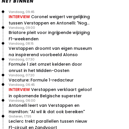
NET BINNEN
Vandaag, 09:45
INTERVIEW
Coronel weigert vergelijking
tussen Verstappen en Antonelli: "Nog
Vandaag, 09:00
niet dat niveau"
Briatore pleit voor ingrijpende wijziging
F1-weekenden
Vandaag, 08:15
Verstappen droomt van eigen museum
na inspirerend voorbeeld Alonso
Vandaag, 07:30
Formule 1 ziet omzet kelderen door
onrust in het Midden-Oosten
Vandaag, 07:20
Vacature: Formule 1-redacteur
Vandaag, 06:45
INTERVIEW
Verstappen verklaart geloof
in opkomende Belgische superster
Vandaag, 06:00
Antonelli leert van Verstappen en
Hamilton: "Al wil ik dat ook bereiken"
Gisteren, 17:55
Leclerc trekt parallellen tussen nieuw
F1-circuit en Zandvoort