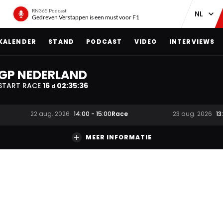
RN365 Podcast
Gedreven Verstappen is een must voor F1
KALENDER
STAND
PODCAST
VIDEO
INTERVIEWS
GP NEDERLAND
START RACE
16
02
:
35
:
35
d
Race
22 aug. 2026
14:00
-
15:00
23 aug. 2026
13
MEER INFORMATIE