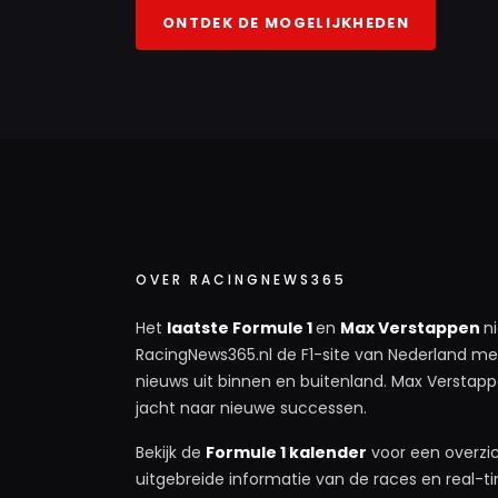
ONTDEK DE MOGELIJKHEDEN
OVER RACINGNEWS365
Het
laatste Formule 1
en
Max Verstappen
n
RacingNews365.nl de F1-site van Nederland met
nieuws uit binnen en buitenland. Max Verstappe
jacht naar nieuwe successen.
Bekijk de
Formule 1 kalender
voor een overzic
uitgebreide informatie van de races en real-tim