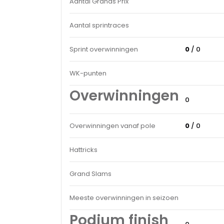
Aantal Grands Prix
Aantal sprintraces
Sprint overwinningen
0
/ 0
WK-punten
Overwinningen
0
Overwinningen vanaf pole
0
/ 0
Hattricks
Grand Slams
Meeste overwinningen in seizoen
Podium finish