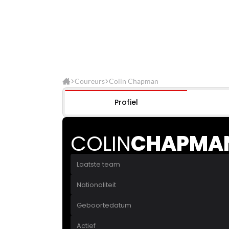
Coureurs
Colin Chapman
Profiel
COLIN
CHAPMA
Laatste team
Nationaliteit
Geboortedatum
Actief