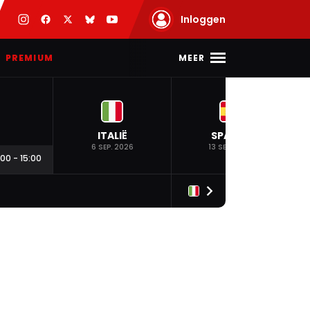
Inloggen
MEER
PREMIUM
ITALIË
SPANJE
6 SEP. 2026
13 SEP. 2026
:00
-
15:00