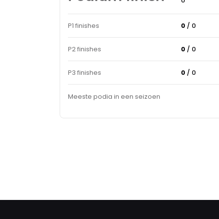
0
P1 finishes
0
/ 0
P2 finishes
0
/ 0
P3 finishes
0
/ 0
Meeste podia in een seizoen