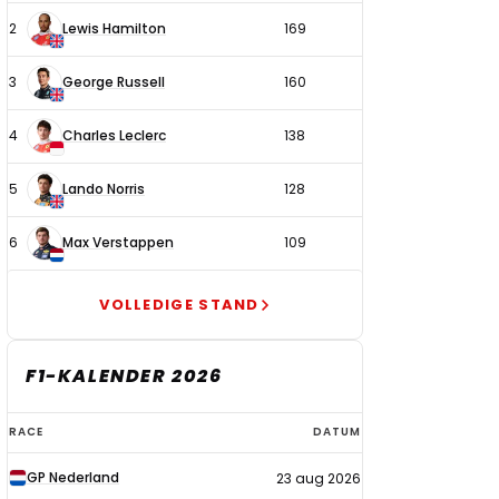
2
Lewis Hamilton
169
3
George Russell
160
4
Charles Leclerc
138
5
Lando Norris
128
6
Max Verstappen
109
VOLLEDIGE STAND
F1-KALENDER 2026
F1-
RACE
DATUM
kalender
GP Nederland
23 aug 2026
2026