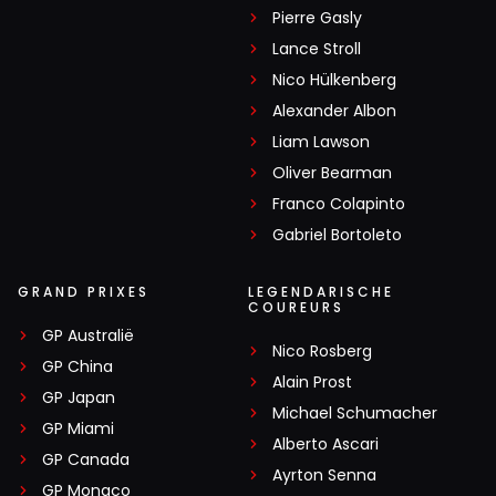
Pierre Gasly
Lance Stroll
Nico Hülkenberg
Alexander Albon
Liam Lawson
Oliver Bearman
Franco Colapinto
Gabriel Bortoleto
GRAND PRIXES
LEGENDARISCHE
COUREURS
GP Australië
Nico Rosberg
GP China
Alain Prost
GP Japan
Michael Schumacher
GP Miami
Alberto Ascari
GP Canada
Ayrton Senna
GP Monaco