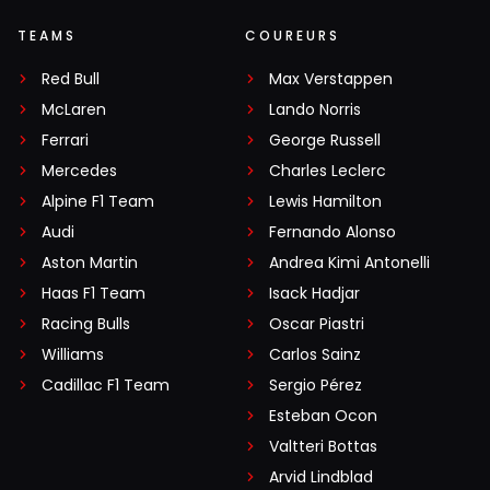
TEAMS
COUREURS
Red Bull
Max Verstappen
McLaren
Lando Norris
Ferrari
George Russell
Mercedes
Charles Leclerc
Alpine F1 Team
Lewis Hamilton
Audi
Fernando Alonso
Aston Martin
Andrea Kimi Antonelli
Haas F1 Team
Isack Hadjar
Racing Bulls
Oscar Piastri
Williams
Carlos Sainz
Cadillac F1 Team
Sergio Pérez
Esteban Ocon
Valtteri Bottas
Arvid Lindblad