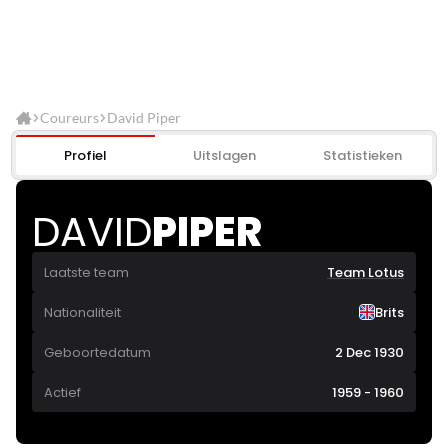
Coureurs
David Piper
Profiel
Uitslagen
Statistieken
DAVID
PIPER
Laatste team
Team Lotus
Nationaliteit
Brits
Geboortedatum
2 Dec 1930
Actief
1959 - 1960