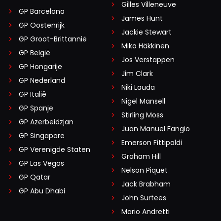
Gilles Villeneuve
GP Barcelona
James Hunt
GP Oostenrijk
Jackie Stewart
GP Groot-Brittannië
Mika Häkkinen
GP België
Jos Verstappen
GP Hongarije
Jim Clark
GP Nederland
Niki Lauda
GP Italië
Nigel Mansell
GP Spanje
Stirling Moss
GP Azerbeidzjan
Juan Manuel Fangio
GP Singapore
Emerson Fittipaldi
GP Verenigde Staten
Graham Hill
GP Las Vegas
Nelson Piquet
GP Qatar
Jack Brabham
GP Abu Dhabi
John Surtees
Mario Andretti