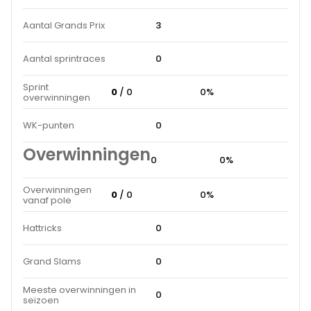
Aantal Grands Prix
3
Aantal sprintraces
0
Sprint
0
/ 0
0%
overwinningen
WK-punten
0
Overwinningen
0
0%
Overwinningen
0
/ 0
0%
vanaf pole
Hattricks
0
Grand Slams
0
Meeste overwinningen in
0
seizoen