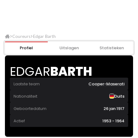
Coureurs
Edgar Barth
Profiel
Uitslagen
Statistieken
EDGAR
BARTH
Laatste team
Cooper-Maserati
Nationaliteit
Duits
Geboortedatum
26 jan 1917
Actief
1953 - 1964