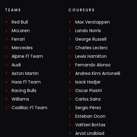
TEAMS
COUREURS
Red Bull
Max Verstappen
McLaren
Lando Norris
Ferrari
George Russell
Mercedes
Charles Leclerc
Alpine F1 Team
Lewis Hamilton
Audi
Fernando Alonso
Aston Martin
Andrea Kimi Antonelli
Haas F1 Team
Isack Hadjar
Racing Bulls
Oscar Piastri
Williams
Carlos Sainz
Cadillac F1 Team
Sergio Pérez
Esteban Ocon
Valtteri Bottas
Arvid Lindblad