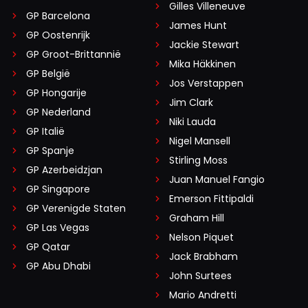
Gilles Villeneuve
GP Barcelona
James Hunt
GP Oostenrijk
Jackie Stewart
GP Groot-Brittannië
Mika Häkkinen
GP België
Jos Verstappen
GP Hongarije
Jim Clark
GP Nederland
Niki Lauda
GP Italië
Nigel Mansell
GP Spanje
Stirling Moss
GP Azerbeidzjan
Juan Manuel Fangio
GP Singapore
Emerson Fittipaldi
GP Verenigde Staten
Graham Hill
GP Las Vegas
Nelson Piquet
GP Qatar
Jack Brabham
GP Abu Dhabi
John Surtees
Mario Andretti