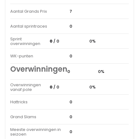
Aantal Grands Prix
7
Aantal sprintraces
0
Sprint
0
/ 0
0%
overwinningen
WK-punten
0
Overwinningen
0
0%
Overwinningen
0
/ 0
0%
vanaf pole
Hattricks
0
Grand Slams
0
Meeste overwinningen in
0
seizoen