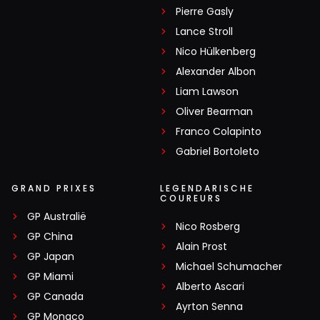
Pierre Gasly
Lance Stroll
Nico Hülkenberg
Alexander Albon
Liam Lawson
Oliver Bearman
Franco Colapinto
Gabriel Bortoleto
GRAND PRIXES
LEGENDARISCHE
COUREURS
GP Australië
Nico Rosberg
GP China
Alain Prost
GP Japan
Michael Schumacher
GP Miami
Alberto Ascari
GP Canada
Ayrton Senna
GP Monaco