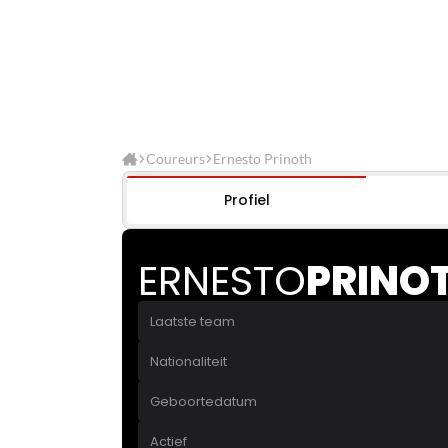
Coureurs
Ernesto Prinoth
Profiel
ERNESTO
PRINO
Laatste team
Nationaliteit
Geboortedatum
Actief