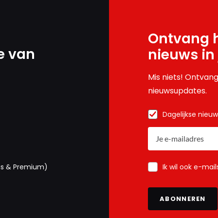
Ontvang h
e van
nieuws in
Mis niets! Ontvang
nieuwsupdates.
Dagelijkse nieu
Ik wil ook e-mai
us & Premium)
ABONNEREN