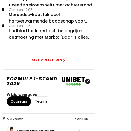
tweede seizoenshelft met achterstand
Gisteren, 12:05
Mercedes-kopstuk deelt
hartverwarmende boodschap voor
Gisteren, 11:15
overstap naar Red Bull
Lindblad herinnert zich belangrijke
ontmoeting met Marko: "Daar is alles
echt begonnen"
MEER NIEUWS
FORMULE 1-STAND
2026
Wijzig weergave
Coureurs
Teams
Top
#
COUREUR
PUNTEN
6
1
Andrea Kimi Antonelli
219