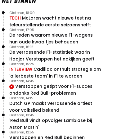
NET BINNEN
Gisteren, 18:00
TECH
McLaren wacht nieuwe test na
teleurstellende eerste seizoenshelft
Gisteren, 17:05
De reden waarom nieuwe F1-wagens
hun oude kwaaltjes behouden
Gisteren, 16:15
De verrassende F1-statistiek waarin
Hadjar Verstappen het nakijken geeft
Gisteren, 15:25
INTERVIEW
Cadillac onthult strategie om
'allerbeste team' in F1 te worden
Gisteren, 14:45
Verstappen getipt voor F1-succes
ondanks Red Bull-problemen
Gisteren, 14:15
Dutch GP maakt verrassende artiest
voor volkslied bekend
Gisteren, 13:45
'Red Bull vindt opvolger Lambiase bij
Aston Martin'
Gisteren, 12:55
Verstappen en Red Bull beginnen