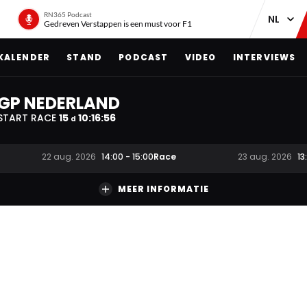
RN365 Podcast
Gedreven Verstappen is een must voor F1
KALENDER
STAND
PODCAST
VIDEO
INTERVIEWS
GP NEDERLAND
START RACE
15
10
:
16
:
55
d
Race
22 aug. 2026
14:00
-
15:00
23 aug. 2026
13
MEER INFORMATIE