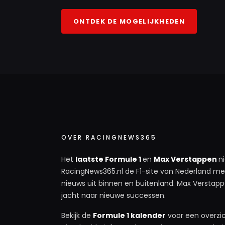
ONTDEK DE MOGELIJKHEDEN
OVER RACINGNEWS365
Het
laatste Formule 1
en
Max Verstappen
n
RacingNews365.nl de F1-site van Nederland met
nieuws uit binnen en buitenland. Max Verstappe
jacht naar nieuwe successen.
Bekijk de
Formule 1 kalender
voor een overzic