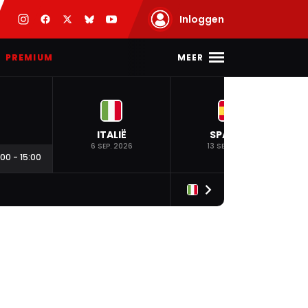
Inloggen
MEER
PREMIUM
ITALIË
SPANJE
6 SEP. 2026
13 SEP. 2026
:00
-
15:00