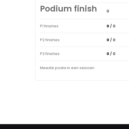
Podium finish
0
P1 finishes
0
/ 0
P2 finishes
0
/ 0
P3 finishes
0
/ 0
Meeste podia in een seizoen