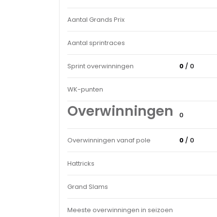
Aantal Grands Prix
Aantal sprintraces
Sprint overwinningen
0
/ 0
WK-punten
Overwinningen
0
Overwinningen vanaf pole
0
/ 0
Hattricks
Grand Slams
Meeste overwinningen in seizoen