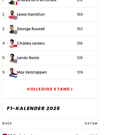
coureurs
2
Lewis Hamilton
169
3
George Russell
160
4
Charles Leclerc
138
5
Lando Norris
128
6
Max Verstappen
109
VOLLEDIGE STAND
F1-KALENDER 2026
F1-
RACE
DATUM
kalender