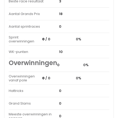
Beste race resultaat
3
Aantal Grands Prix
18
Aantal sprintraces
0
Sprint
0
/ 0
0%
overwinningen
WK-punten
10
Overwinningen
0
0%
Overwinningen
0
/ 0
0%
vanaf pole
Hattricks
0
Grand Slams
0
Meeste overwinningen in
0