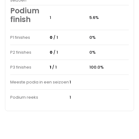
seizoen
Podium
finish
1
5.6%
P1 finishes
0
/ 1
0%
P2 finishes
0
/ 1
0%
P3 finishes
1
/ 1
100.0%
Meeste podia in een seizoen
1
Podium reeks
1