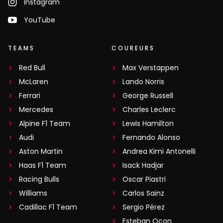
Instagram
YouTube
TEAMS
COUREURS
Red Bull
Max Verstappen
McLaren
Lando Norris
Ferrari
George Russell
Mercedes
Charles Leclerc
Alpine F1 Team
Lewis Hamilton
Audi
Fernando Alonso
Aston Martin
Andrea Kimi Antonelli
Haas F1 Team
Isack Hadjar
Racing Bulls
Oscar Piastri
Williams
Carlos Sainz
Cadillac F1 Team
Sergio Pérez
Esteban Ocon