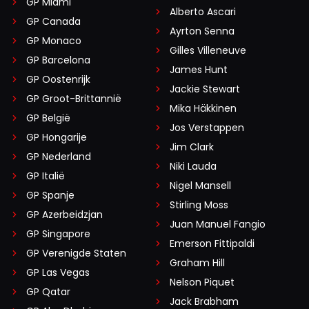
GP Miami
Alberto Ascari
GP Canada
Ayrton Senna
GP Monaco
Gilles Villeneuve
GP Barcelona
James Hunt
GP Oostenrijk
Jackie Stewart
GP Groot-Brittannië
Mika Häkkinen
GP België
Jos Verstappen
GP Hongarije
Jim Clark
GP Nederland
Niki Lauda
GP Italië
Nigel Mansell
GP Spanje
Stirling Moss
GP Azerbeidzjan
Juan Manuel Fangio
GP Singapore
Emerson Fittipaldi
GP Verenigde Staten
Graham Hill
GP Las Vegas
Nelson Piquet
GP Qatar
Jack Brabham