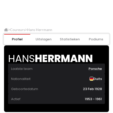
Coureurs
Hans Herrmann
Profiel
Uitslagen
Statistieken
Podiums
HANS
HERRMANN
Laatste team
Porsche
Nationaliteit
Duits
Geboortedatum
23 Feb 1928
Actief
1953 - 1961