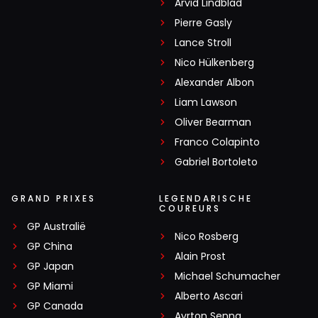
Arvid Lindblad
Pierre Gasly
Lance Stroll
Nico Hülkenberg
Alexander Albon
Liam Lawson
Oliver Bearman
Franco Colapinto
Gabriel Bortoleto
GRAND PRIXES
LEGENDARISCHE
COUREURS
GP Australië
Nico Rosberg
GP China
Alain Prost
GP Japan
Michael Schumacher
GP Miami
Alberto Ascari
GP Canada
Ayrton Senna