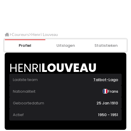
Coureurs
Henri Louveau
Profiel
Uitslagen
Statistieken
HENRI
LOUVEAU
Laatste team
Talbot-Lago
Nationaliteit
Frans
Geboortedatum
25 Jan 1910
Actief
1950 - 1951