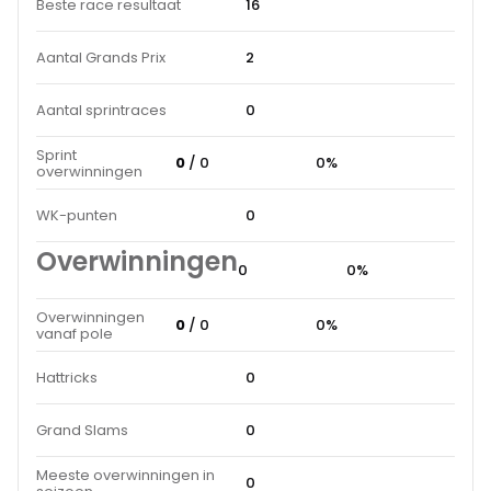
Beste race resultaat
16
Aantal Grands Prix
2
Aantal sprintraces
0
Sprint
0
/ 0
0%
overwinningen
WK-punten
0
Overwinningen
0
0%
Overwinningen
0
/ 0
0%
vanaf pole
Hattricks
0
Grand Slams
0
Meeste overwinningen in
0