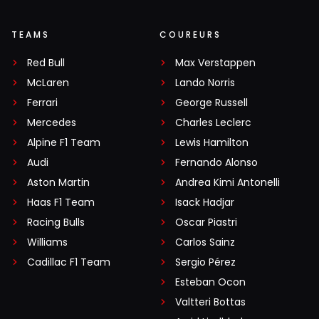
TEAMS
COUREURS
Red Bull
Max Verstappen
McLaren
Lando Norris
Ferrari
George Russell
Mercedes
Charles Leclerc
Alpine F1 Team
Lewis Hamilton
Audi
Fernando Alonso
Aston Martin
Andrea Kimi Antonelli
Haas F1 Team
Isack Hadjar
Racing Bulls
Oscar Piastri
Williams
Carlos Sainz
Cadillac F1 Team
Sergio Pérez
Esteban Ocon
Valtteri Bottas