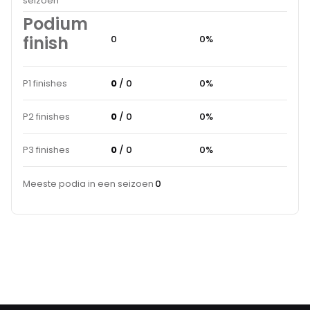
seizoen
Podium
finish
0
0%
P1 finishes
0
/ 0
0%
P2 finishes
0
/ 0
0%
P3 finishes
0
/ 0
0%
Meeste podia in een seizoen
0