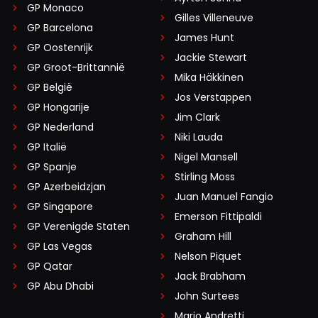
GP Monaco
Gilles Villeneuve
GP Barcelona
James Hunt
GP Oostenrijk
Jackie Stewart
GP Groot-Brittannië
Mika Häkkinen
GP België
Jos Verstappen
GP Hongarije
Jim Clark
GP Nederland
Niki Lauda
GP Italië
Nigel Mansell
GP Spanje
Stirling Moss
GP Azerbeidzjan
Juan Manuel Fangio
GP Singapore
Emerson Fittipaldi
GP Verenigde Staten
Graham Hill
GP Las Vegas
Nelson Piquet
GP Qatar
Jack Brabham
GP Abu Dhabi
John Surtees
Mario Andretti