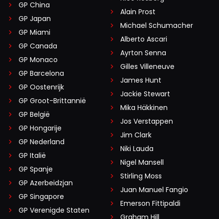
GP China
Alain Prost
GP Japan
Michael Schumacher
GP Miami
Alberto Ascari
GP Canada
Ayrton Senna
GP Monaco
Gilles Villeneuve
GP Barcelona
James Hunt
GP Oostenrijk
Jackie Stewart
GP Groot-Brittannië
Mika Häkkinen
GP België
Jos Verstappen
GP Hongarije
Jim Clark
GP Nederland
Niki Lauda
GP Italië
Nigel Mansell
GP Spanje
Stirling Moss
GP Azerbeidzjan
Juan Manuel Fangio
GP Singapore
Emerson Fittipaldi
GP Verenigde Staten
Graham Hill