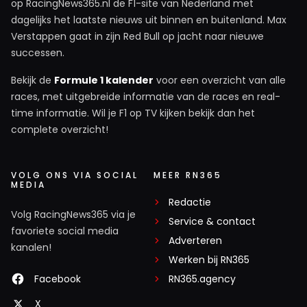
op RacingNews365.nl de F1-site van Nederland met
dagelijks het laatste nieuws uit binnen en buitenland. Max
Verstappen gaat in zijn Red Bull op jacht naar nieuwe
successen.
Bekijk de
Formule 1 kalender
voor een overzicht van alle
races, met uitgebreide informatie van de races en real-
time informatie. Wil je F1 op TV kijken bekijk dan het
complete overzicht!
VOLG ONS VIA SOCIAL
MEER RN365
MEDIA
Redactie
Volg RacingNews365 via je
Service & contact
favoriete social media
Adverteren
kanalen!
Werken bij RN365
Facebook
RN365.agency
X