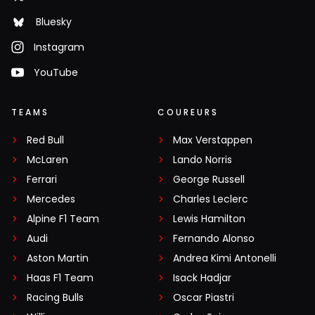
Bluesky
Instagram
YouTube
TEAMS
COUREURS
Red Bull
Max Verstappen
McLaren
Lando Norris
Ferrari
George Russell
Mercedes
Charles Leclerc
Alpine F1 Team
Lewis Hamilton
Audi
Fernando Alonso
Aston Martin
Andrea Kimi Antonelli
Haas F1 Team
Isack Hadjar
Racing Bulls
Oscar Piastri