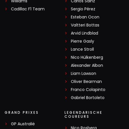
Williams
Carlos Sainz
Cadillac F1 Team
Sergio Pérez
Esteban Ocon
Valtteri Bottas
Arvid Lindblad
Pierre Gasly
Lance Stroll
Nico Hülkenberg
Alexander Albon
Liam Lawson
Oliver Bearman
Franco Colapinto
Gabriel Bortoleto
GRAND PRIXES
LEGENDARISCHE
COUREURS
GP Australië
Nico Rosberg