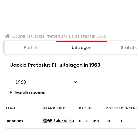
Coureurs
Jackie Pretorius
F1-uitslagen
In 1968
Profiel
Uitslagen
Statisti
Jackie Pretorius F1-uitslagen in 1968
Toon alle seizoenen
Jackie
TEAM
GRAND PRIX
DATUM
POSITIE
PUNTEN
Pretorius
GP Zuid-Afrika
Brabham
01-01-1968
10
0
F1-
uitslagen