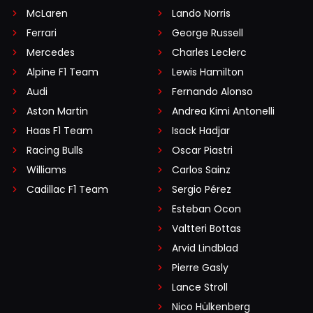
McLaren
Lando Norris
Ferrari
George Russell
Mercedes
Charles Leclerc
Alpine F1 Team
Lewis Hamilton
Audi
Fernando Alonso
Aston Martin
Andrea Kimi Antonelli
Haas F1 Team
Isack Hadjar
Racing Bulls
Oscar Piastri
Williams
Carlos Sainz
Cadillac F1 Team
Sergio Pérez
Esteban Ocon
Valtteri Bottas
Arvid Lindblad
Pierre Gasly
Lance Stroll
Nico Hülkenberg