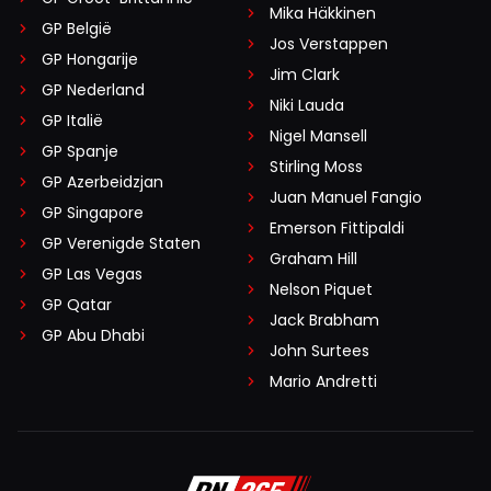
Mika Häkkinen
GP België
Jos Verstappen
GP Hongarije
Jim Clark
GP Nederland
Niki Lauda
GP Italië
Nigel Mansell
GP Spanje
Stirling Moss
GP Azerbeidzjan
Juan Manuel Fangio
GP Singapore
Emerson Fittipaldi
GP Verenigde Staten
Graham Hill
GP Las Vegas
Nelson Piquet
GP Qatar
Jack Brabham
GP Abu Dhabi
John Surtees
Mario Andretti