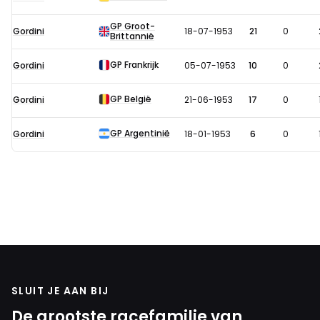
in
GP Groot-
1953
Gordini
18-07-1953
21
0
Brittannië
GP Frankrijk
Gordini
05-07-1953
10
0
GP België
Gordini
21-06-1953
17
0
GP Argentinië
Gordini
18-01-1953
6
0
SLUIT JE AAN BIJ
De grootste racefamilie van