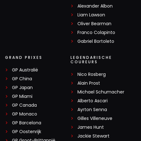
Alexander Albon
Liam Lawson
Oliver Bearman
Franco Colapinto
Gabriel Bortoleto
GRAND PRIXES
LEGENDARISCHE
COUREURS
GP Australië
Nico Rosberg
GP China
Alain Prost
GP Japan
Michael Schumacher
GP Miami
Alberto Ascari
GP Canada
Ayrton Senna
GP Monaco
Gilles Villeneuve
GP Barcelona
James Hunt
GP Oostenrijk
Jackie Stewart
GP Groot-Brittannië