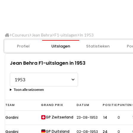
Coureurs
Jean Behra
F1-uitslagen
In 1953
Profiel
Uitslagen
Statistieken
Po
Jean Behra F1-uitslagen in 1953
Toon alle seizoenen
Jean
TEAM
GRAND PRIX
DATUM
POSITIE
PUNTEN
Behra
GP Zwitserland
Gordini
23-08-1953
14
0
F1-
uitslagen
GP Duitsland
Gordini
02-08-1953
24
0