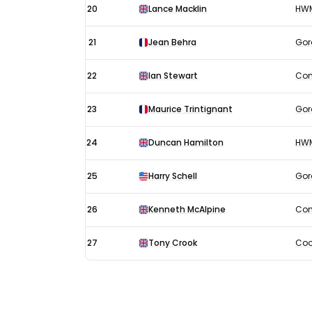
20
Lance Macklin
HW
21
Jean Behra
Gor
22
Ian Stewart
Con
23
Maurice Trintignant
Gor
24
Duncan Hamilton
HW
25
Harry Schell
Gor
26
Kenneth McAlpine
Con
27
Tony Crook
Coo