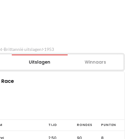
-Brittannië uitslagen
1953
Uitslagen
Winnaars
: Race
M
TIJD
RONDES
PUNTEN
ari
2:50
90
8