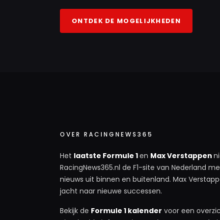
ONTDEK DE MOGELIJKHEDEN
OVER RACINGNEWS365
Het
laatste Formule 1
en
Max Verstappen
n
RacingNews365.nl de F1-site van Nederland met
nieuws uit binnen en buitenland. Max Verstappe
jacht naar nieuwe successen.
Bekijk de
Formule 1 kalender
voor een overzic