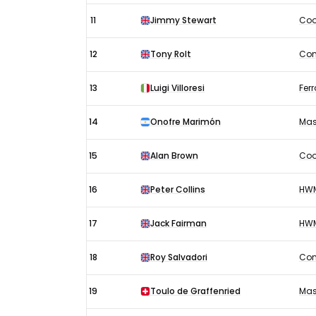
11
Jimmy Stewart
Coo
12
Tony Rolt
Con
13
Luigi Villoresi
Ferr
14
Onofre Marimón
Mas
15
Alan Brown
Coo
16
Peter Collins
HW
17
Jack Fairman
HW
18
Roy Salvadori
Con
19
Toulo de Graffenried
Mas