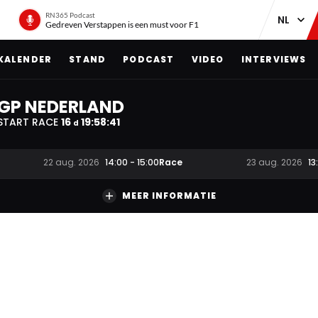
RN365 Podcast
Gedreven Verstappen is een must voor F1
KALENDER
STAND
PODCAST
VIDEO
INTERVIEWS
GP NEDERLAND
START RACE
16
19
:
58
:
40
d
Race
22 aug. 2026
14:00
-
15:00
23 aug. 2026
13
MEER INFORMATIE