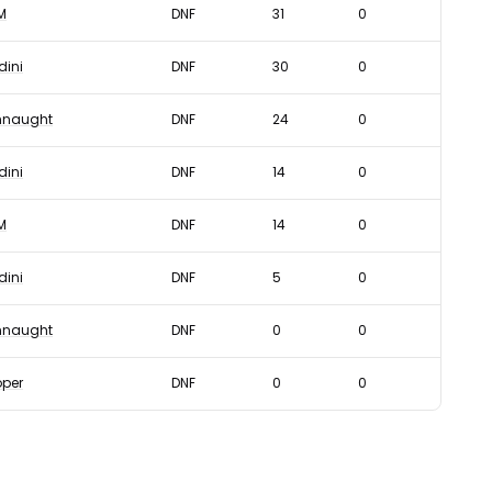
M
DNF
31
0
dini
DNF
30
0
naught
DNF
24
0
dini
DNF
14
0
M
DNF
14
0
dini
DNF
5
0
naught
DNF
0
0
per
DNF
0
0