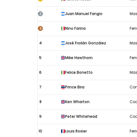
Groot-
Brittannië
2
Juan Manuel Fangio
Mas
uitslagen
1953:
3
Nino Farina
Ferr
Race
4
José Froilán González
Mas
5
Mike Hawthorn
Ferr
6
Felice Bonetto
Mas
7
Prince Bira
Con
8
Ken Wharton
Coo
9
Peter Whitehead
Coo
10
Louis Rosier
Ferr