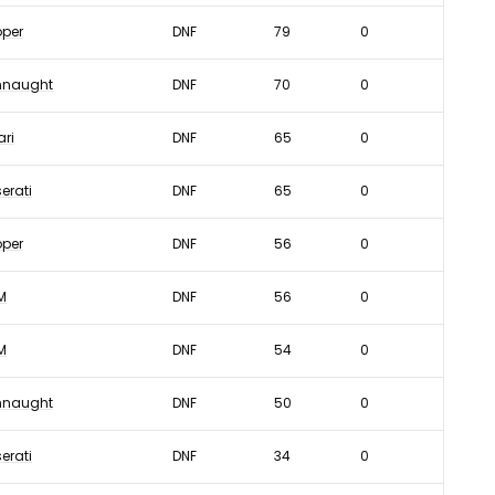
per
DNF
79
0
naught
DNF
70
0
ari
DNF
65
0
erati
DNF
65
0
per
DNF
56
0
M
DNF
56
0
M
DNF
54
0
naught
DNF
50
0
erati
DNF
34
0