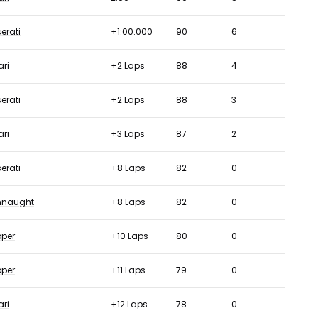
erati
+1:00.000
90
6
ari
+2 Laps
88
4
erati
+2 Laps
88
3
ari
+3 Laps
87
2
erati
+8 Laps
82
0
naught
+8 Laps
82
0
per
+10 Laps
80
0
per
+11 Laps
79
0
ari
+12 Laps
78
0