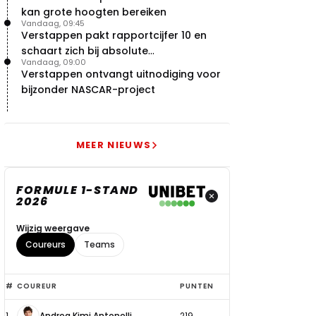
kan grote hoogten bereiken
Vandaag, 09:45
Verstappen pakt rapportcijfer 10 en
schaart zich bij absolute
Vandaag, 09:00
buitencategorie
Verstappen ontvangt uitnodiging voor
bijzonder NASCAR-project
MEER NIEUWS
FORMULE 1-STAND
2026
Wijzig weergave
Coureurs
Teams
Top
#
COUREUR
PUNTEN
6
1
Andrea Kimi Antonelli
219