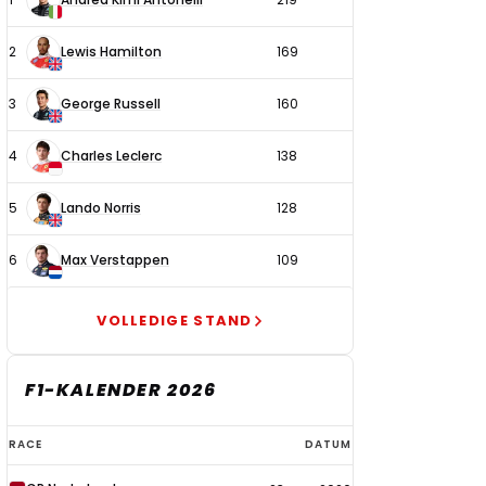
coureurs
2
Lewis Hamilton
169
3
George Russell
160
4
Charles Leclerc
138
5
Lando Norris
128
6
Max Verstappen
109
VOLLEDIGE STAND
F1-KALENDER 2026
F1-
RACE
DATUM
kalender