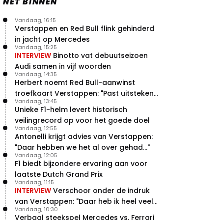
NET BINNEN
Vandaag, 16:15
Verstappen en Red Bull flink gehinderd
in jacht op Mercedes
Vandaag, 15:25
INTERVIEW
Binotto vat debuutseizoen
Audi samen in vijf woorden
Vandaag, 14:35
Herbert noemt Red Bull-aanwinst
troefkaart Verstappen: "Past uitstekend
Vandaag, 13:45
bij Red Bull"
Unieke F1-helm levert historisch
veilingrecord op voor het goede doel
Vandaag, 12:55
Antonelli krijgt advies van Verstappen:
"Daar hebben we het al over gehad..."
Vandaag, 12:05
F1 biedt bijzondere ervaring aan voor
laatste Dutch Grand Prix
Vandaag, 11:15
INTERVIEW
Verschoor onder de indruk
van Verstappen: "Daar heb ik heel veel
Vandaag, 10:30
respect voor"
Verbaal steekspel Mercedes vs. Ferrari