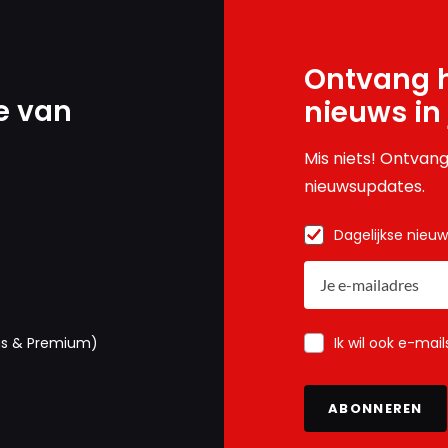
Ontvang h
e van
nieuws in
Mis niets! Ontvang
nieuwsupdates.
Dagelijkse nieu
Ik wil ook e-mai
us & Premium)
ABONNEREN