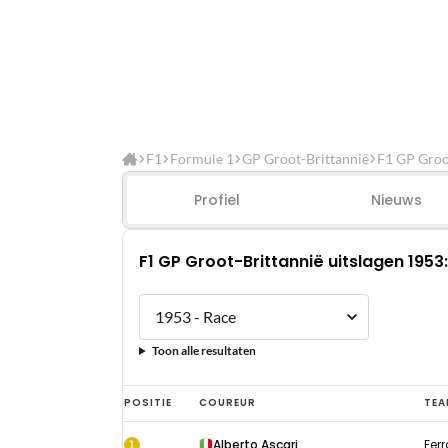
F1
Formule 1
GP Groot-Brittannië
F1 GP Groot
Profiel
Nieuws
F1 GP Groot-Brittannië uitslagen 1953
Toon alle resultaten
F1
POSITIE
COUREUR
TEA
GP
1
Alberto Ascari
Ferr