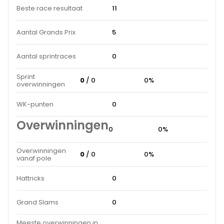
Beste race resultaat
11
Aantal Grands Prix
5
Aantal sprintraces
0
Sprint
0
/ 0
0%
overwinningen
WK-punten
0
Overwinningen
0
0%
Overwinningen
0
/ 0
0%
vanaf pole
Hattricks
0
Grand Slams
0
Meeste overwinningen in