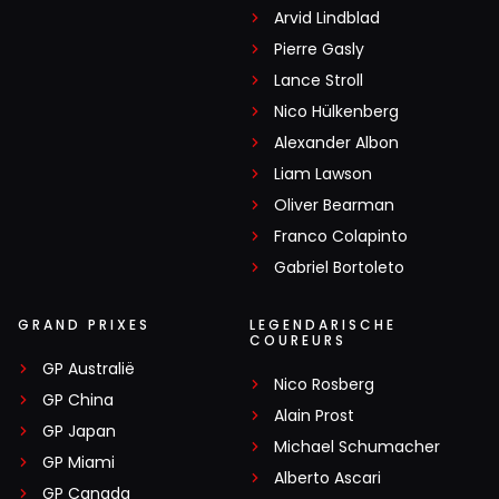
Arvid Lindblad
Pierre Gasly
Lance Stroll
Nico Hülkenberg
Alexander Albon
Liam Lawson
Oliver Bearman
Franco Colapinto
Gabriel Bortoleto
GRAND PRIXES
LEGENDARISCHE
COUREURS
GP Australië
Nico Rosberg
GP China
Alain Prost
GP Japan
Michael Schumacher
GP Miami
Alberto Ascari
GP Canada