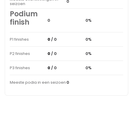
0
seizoen
Podium
finish
0
0%
P1 finishes
0
/ 0
0%
P2 finishes
0
/ 0
0%
P3 finishes
0
/ 0
0%
Meeste podia in een seizoen
0