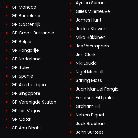
Ayrton Senna
GP Monaco
Gilles Villeneuve
GP Barcelona
James Hunt
GP Oostenrijk
Jackie Stewart
GP Groot-Brittannië
Mika Häkkinen
GP België
Jos Verstappen
GP Hongarije
Jim Clark
GP Nederland
Niki Lauda
GP Italië
Nigel Mansell
GP Spanje
Stirling Moss
GP Azerbeidzjan
Juan Manuel Fangio
GP Singapore
Emerson Fittipaldi
GP Verenigde Staten
Graham Hill
GP Las Vegas
Nelson Piquet
GP Qatar
Jack Brabham
GP Abu Dhabi
John Surtees