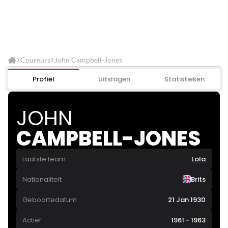
Coureurs
John Campbell-Jones
Profiel
Uitslagen
Statistieken
JOHN
CAMPBELL-JONES
Laatste team
Lola
Nationaliteit
Brits
Geboortedatum
21 Jan 1930
Actief
1961 - 1963