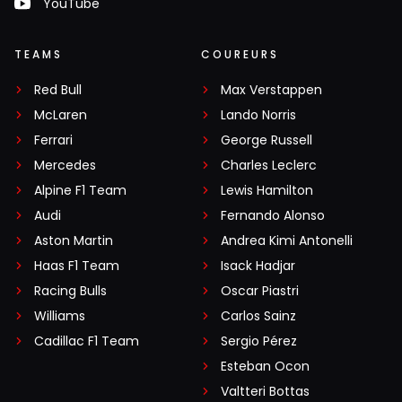
YouTube
TEAMS
COUREURS
Red Bull
Max Verstappen
McLaren
Lando Norris
Ferrari
George Russell
Mercedes
Charles Leclerc
Alpine F1 Team
Lewis Hamilton
Audi
Fernando Alonso
Aston Martin
Andrea Kimi Antonelli
Haas F1 Team
Isack Hadjar
Racing Bulls
Oscar Piastri
Williams
Carlos Sainz
Cadillac F1 Team
Sergio Pérez
Esteban Ocon
Valtteri Bottas