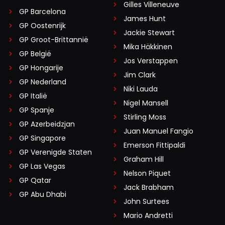
Gilles Villeneuve
GP Barcelona
James Hunt
GP Oostenrijk
Jackie Stewart
GP Groot-Brittannië
Mika Häkkinen
GP België
Jos Verstappen
GP Hongarije
Jim Clark
GP Nederland
Niki Lauda
GP Italië
Nigel Mansell
GP Spanje
Stirling Moss
GP Azerbeidzjan
Juan Manuel Fangio
GP Singapore
Emerson Fittipaldi
GP Verenigde Staten
Graham Hill
GP Las Vegas
Nelson Piquet
GP Qatar
Jack Brabham
GP Abu Dhabi
John Surtees
Mario Andretti