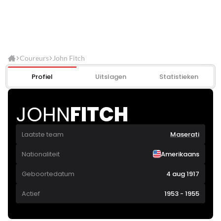
Coureurs
John Fitch
Profiel
Uitslagen
Statistieken
JOHN
FITCH
Laatste team
Maserati
Nationaliteit
Amerikaans
Geboortedatum
4 aug 1917
Actief
1953 - 1955