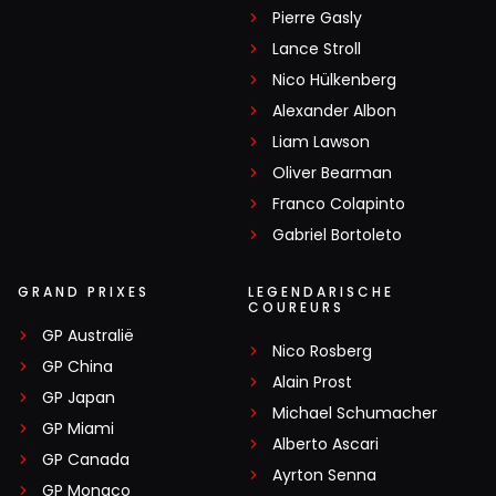
Pierre Gasly
Lance Stroll
Nico Hülkenberg
Alexander Albon
Liam Lawson
Oliver Bearman
Franco Colapinto
Gabriel Bortoleto
GRAND PRIXES
LEGENDARISCHE
COUREURS
GP Australië
Nico Rosberg
GP China
Alain Prost
GP Japan
Michael Schumacher
GP Miami
Alberto Ascari
GP Canada
Ayrton Senna
GP Monaco