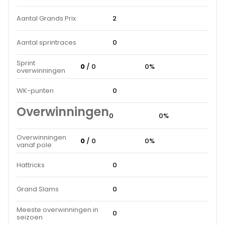
Aantal Grands Prix
2
Aantal sprintraces
0
Sprint
0
/ 0
0%
overwinningen
WK-punten
0
Overwinningen
0
0%
Overwinningen
0
/ 0
0%
vanaf pole
Hattricks
0
Grand Slams
0
Meeste overwinningen in
0
seizoen