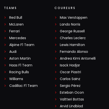
TEAMS
COUREURS
Red Bull
Max Verstappen
McLaren
Lando Norris
Ferrari
George Russell
Mercedes
Charles Leclerc
Alpine F1 Team
Lewis Hamilton
Audi
Fernando Alonso
Aston Martin
Andrea Kimi Antonelli
Haas F1 Team
Isack Hadjar
Racing Bulls
Oscar Piastri
Williams
Carlos Sainz
Cadillac F1 Team
Sergio Pérez
Esteban Ocon
Valtteri Bottas
Arvid Lindblad