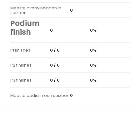
Meeste overwinningen in
0
seizoen
Podium
finish
0
0%
P1 finishes
0
/ 0
0%
P2 finishes
0
/ 0
0%
P3 finishes
0
/ 0
0%
Meeste podia in een seizoen
0