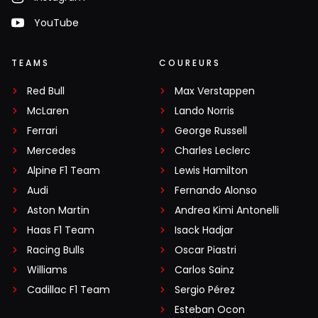
YouTube
TEAMS
COUREURS
Red Bull
Max Verstappen
McLaren
Lando Norris
Ferrari
George Russell
Mercedes
Charles Leclerc
Alpine F1 Team
Lewis Hamilton
Audi
Fernando Alonso
Aston Martin
Andrea Kimi Antonelli
Haas F1 Team
Isack Hadjar
Racing Bulls
Oscar Piastri
Williams
Carlos Sainz
Cadillac F1 Team
Sergio Pérez
Esteban Ocon