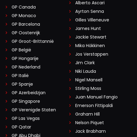
Alberto Ascari
GP Canada
Ayrton Senna
GP Monaco
Gilles Villeneuve
GP Barcelona
James Hunt
GP Oostenrijk
Jackie Stewart
GP Groot-Brittannië
Mika Häkkinen
GP België
Jos Verstappen
GP Hongarije
Jim Clark
GP Nederland
Niki Lauda
GP Italië
Nigel Mansell
GP Spanje
Stirling Moss
GP Azerbeidzjan
Juan Manuel Fangio
GP Singapore
Emerson Fittipaldi
GP Verenigde Staten
Graham Hill
GP Las Vegas
Nelson Piquet
GP Qatar
Jack Brabham
GP Abu Dhabi