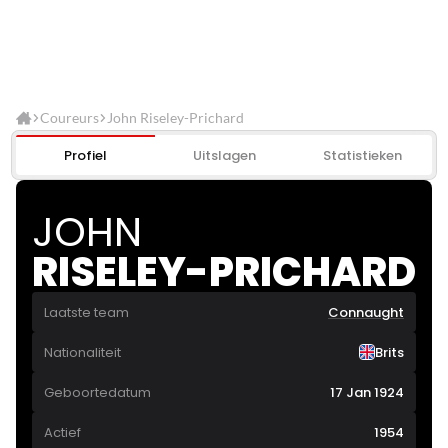
Coureurs
John Riseley-Prichard
Profiel
Uitslagen
Statistieken
JOHN
RISELEY-PRICHARD
Laatste team
Connaught
Nationaliteit
Brits
Geboortedatum
17 Jan 1924
Actief
1954