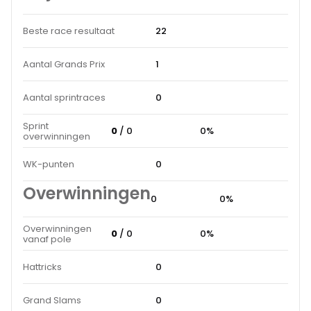
Beste race resultaat
22
Aantal Grands Prix
1
Aantal sprintraces
0
Sprint
0
/ 0
0%
overwinningen
WK-punten
0
Overwinningen
0
0%
Overwinningen
0
/ 0
0%
vanaf pole
Hattricks
0
Grand Slams
0