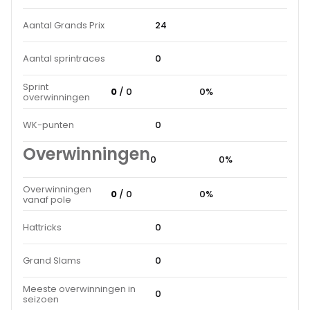
Aantal Grands Prix
24
Aantal sprintraces
0
Sprint
0
/ 0
0%
overwinningen
WK-punten
0
Overwinningen
0
0%
Overwinningen
0
/ 0
0%
vanaf pole
Hattricks
0
Grand Slams
0
Meeste overwinningen in
0
seizoen