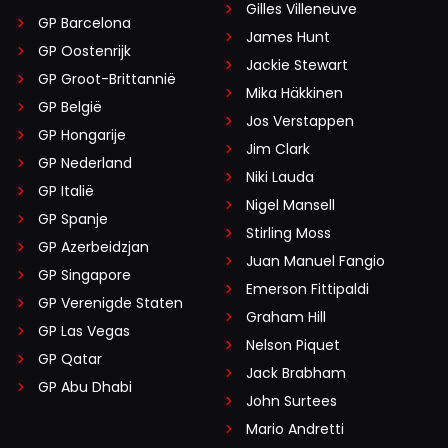
Gilles Villeneuve
GP Barcelona
James Hunt
GP Oostenrijk
Jackie Stewart
GP Groot-Brittannië
Mika Häkkinen
GP België
Jos Verstappen
GP Hongarije
Jim Clark
GP Nederland
Niki Lauda
GP Italië
Nigel Mansell
GP Spanje
Stirling Moss
GP Azerbeidzjan
Juan Manuel Fangio
GP Singapore
Emerson Fittipaldi
GP Verenigde Staten
Graham Hill
GP Las Vegas
Nelson Piquet
GP Qatar
Jack Brabham
GP Abu Dhabi
John Surtees
Mario Andretti