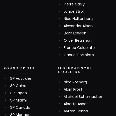
Pierre Gasly
Lance Stroll
Nico Hülkenberg
Alexander Albon
Liam Lawson
Oliver Bearman
Franco Colapinto
Gabriel Bortoleto
GRAND PRIXES
LEGENDARISCHE
COUREURS
GP Australië
Nico Rosberg
GP China
Alain Prost
GP Japan
Michael Schumacher
GP Miami
Alberto Ascari
GP Canada
Ayrton Senna
GP Monaco