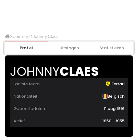
Coureurs
Johnny Claes
Profiel
Uitslagen
Statistieken
JOHNNY
CLAES
Laatste team
Ferrari
Nationaliteit
Belgisch
Geboortedatum
11 aug 1916
Actief
1950 - 1955