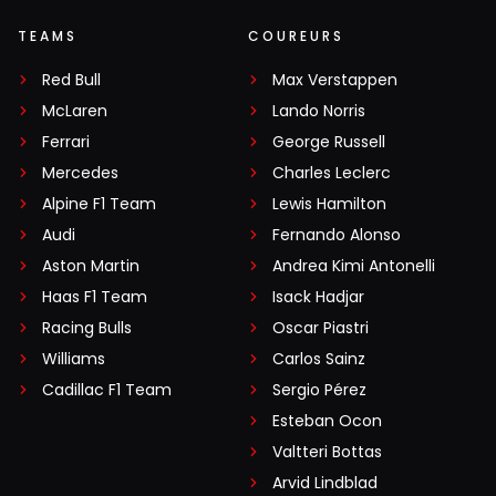
TEAMS
COUREURS
Red Bull
Max Verstappen
McLaren
Lando Norris
Ferrari
George Russell
Mercedes
Charles Leclerc
Alpine F1 Team
Lewis Hamilton
Audi
Fernando Alonso
Aston Martin
Andrea Kimi Antonelli
Haas F1 Team
Isack Hadjar
Racing Bulls
Oscar Piastri
Williams
Carlos Sainz
Cadillac F1 Team
Sergio Pérez
Esteban Ocon
Valtteri Bottas
Arvid Lindblad