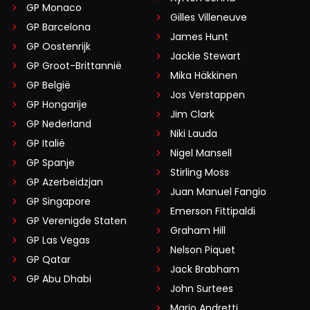
GP Monaco
Gilles Villeneuve
GP Barcelona
James Hunt
GP Oostenrijk
Jackie Stewart
GP Groot-Brittannië
Mika Häkkinen
GP België
Jos Verstappen
GP Hongarije
Jim Clark
GP Nederland
Niki Lauda
GP Italië
Nigel Mansell
GP Spanje
Stirling Moss
GP Azerbeidzjan
Juan Manuel Fangio
GP Singapore
Emerson Fittipaldi
GP Verenigde Staten
Graham Hill
GP Las Vegas
Nelson Piquet
GP Qatar
Jack Brabham
GP Abu Dhabi
John Surtees
Mario Andretti