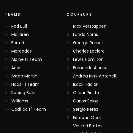
TEAMS
COUREURS
Red Bull
Max Verstappen
McLaren
Lando Norris
Ferrari
George Russell
Mercedes
Charles Leclerc
Alpine F1 Team
Lewis Hamilton
Audi
Fernando Alonso
Aston Martin
Andrea Kimi Antonelli
Haas F1 Team
Isack Hadjar
Racing Bulls
Oscar Piastri
Williams
Carlos Sainz
Cadillac F1 Team
Sergio Pérez
Esteban Ocon
Valtteri Bottas