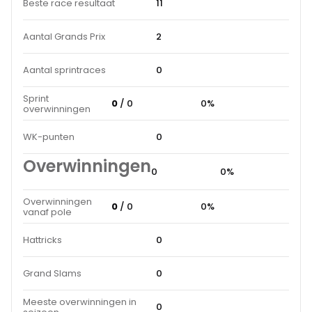
Beste race resultaat
11
Aantal Grands Prix
2
Aantal sprintraces
0
Sprint
0
/ 0
0%
overwinningen
WK-punten
0
Overwinningen
0
0%
Overwinningen
0
/ 0
0%
vanaf pole
Hattricks
0
Grand Slams
0
Meeste overwinningen in
0