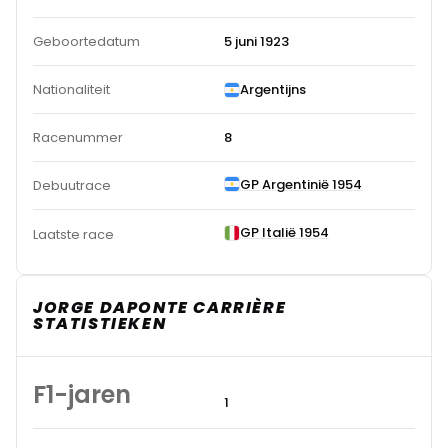
Geboortedatum
5 juni 1923
Nationaliteit
Argentijns
Racenummer
8
GP Argentinië 1954
Debuutrace
GP Italië 1954
Laatste race
JORGE DAPONTE CARRIÈRE
STATISTIEKEN
F1-jaren
1