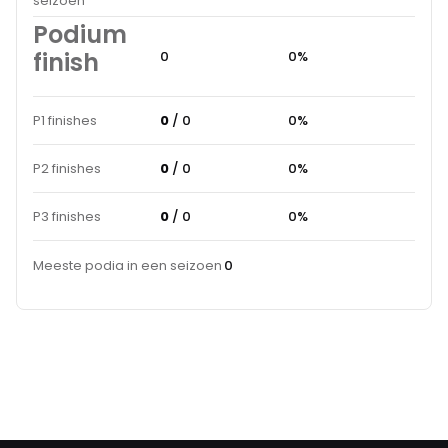
seizoen
Podium
finish
0
0%
P1 finishes
0
/ 0
0%
P2 finishes
0
/ 0
0%
P3 finishes
0
/ 0
0%
Meeste podia in een seizoen
0