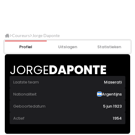
Coureurs
Jorge Daponte
Profiel
Uitslagen
Statistieken
JORGE
DAPONTE
Laatste team
Maserati
Nationaliteit
Argentijns
Geboortedatum
5 jun 1923
Actief
1954