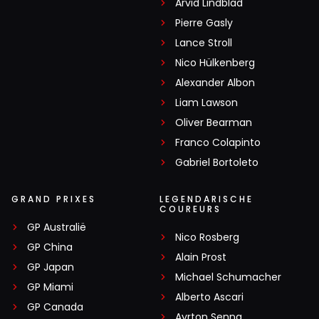
Arvid Lindblad
Pierre Gasly
Lance Stroll
Nico Hülkenberg
Alexander Albon
Liam Lawson
Oliver Bearman
Franco Colapinto
Gabriel Bortoleto
GRAND PRIXES
LEGENDARISCHE
COUREURS
GP Australië
Nico Rosberg
GP China
Alain Prost
GP Japan
Michael Schumacher
GP Miami
Alberto Ascari
GP Canada
Ayrton Senna