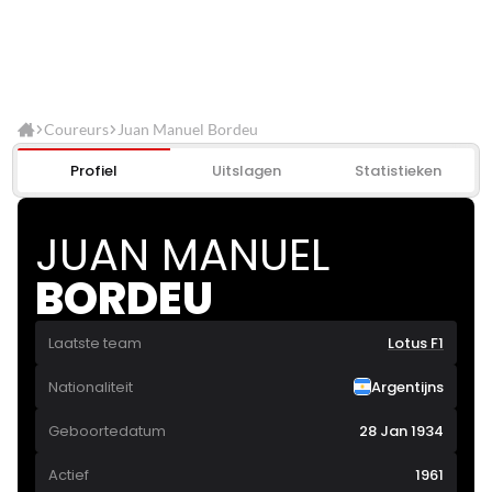
Coureurs
Juan Manuel Bordeu
Profiel
Uitslagen
Statistieken
JUAN MANUEL
BORDEU
Laatste team
Lotus F1
Nationaliteit
Argentijns
Geboortedatum
28 Jan 1934
Actief
1961