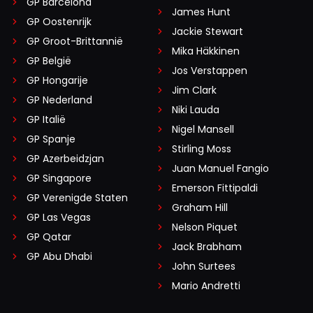
GP Barcelona
James Hunt
GP Oostenrijk
Jackie Stewart
GP Groot-Brittannië
Mika Häkkinen
GP België
Jos Verstappen
GP Hongarije
Jim Clark
GP Nederland
Niki Lauda
GP Italië
Nigel Mansell
GP Spanje
Stirling Moss
GP Azerbeidzjan
Juan Manuel Fangio
GP Singapore
Emerson Fittipaldi
GP Verenigde Staten
Graham Hill
GP Las Vegas
Nelson Piquet
GP Qatar
Jack Brabham
GP Abu Dhabi
John Surtees
Mario Andretti