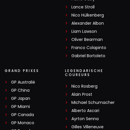
Lance Stroll
Nico Hülkenberg
Alexander Albon
Liam Lawson
Oliver Bearman
Franco Colapinto
Gabriel Bortoleto
GRAND PRIXES
LEGENDARISCHE
COUREURS
GP Australië
Nico Rosberg
GP China
Alain Prost
GP Japan
Michael Schumacher
GP Miami
Alberto Ascari
GP Canada
Ayrton Senna
GP Monaco
Gilles Villeneuve