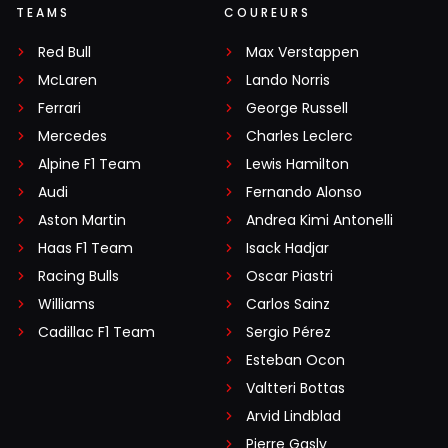
TEAMS
COUREURS
Red Bull
Max Verstappen
McLaren
Lando Norris
Ferrari
George Russell
Mercedes
Charles Leclerc
Alpine F1 Team
Lewis Hamilton
Audi
Fernando Alonso
Aston Martin
Andrea Kimi Antonelli
Haas F1 Team
Isack Hadjar
Racing Bulls
Oscar Piastri
Williams
Carlos Sainz
Cadillac F1 Team
Sergio Pérez
Esteban Ocon
Valtteri Bottas
Arvid Lindblad
Pierre Gasly