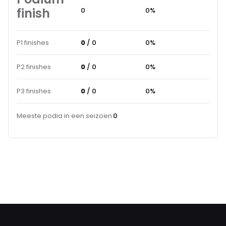
finish
0
0%
P1 finishes
0
/ 0
0%
P2 finishes
0
/ 0
0%
P3 finishes
0
/ 0
0%
Meeste podia in een seizoen
0