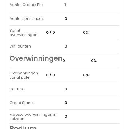
Aantal Grands Prix
1
Aantal sprintraces
0
Sprint
0
/ 0
0%
overwinningen
WK-punten
0
Overwinningen
0
0%
Overwinningen
0
/ 0
0%
vanaf pole
Hattricks
0
Grand Slams
0
Meeste overwinningen in
0
seizoen
Podium