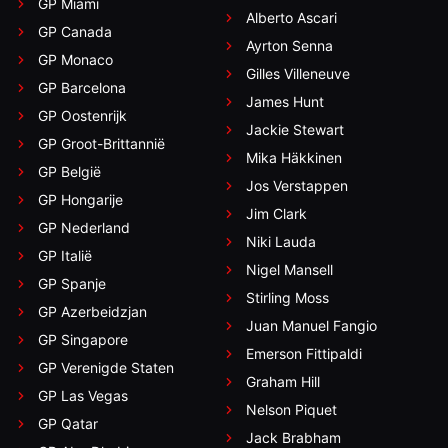
GP Miami
Alberto Ascari
GP Canada
Ayrton Senna
GP Monaco
Gilles Villeneuve
GP Barcelona
James Hunt
GP Oostenrijk
Jackie Stewart
GP Groot-Brittannië
Mika Häkkinen
GP België
Jos Verstappen
GP Hongarije
Jim Clark
GP Nederland
Niki Lauda
GP Italië
Nigel Mansell
GP Spanje
Stirling Moss
GP Azerbeidzjan
Juan Manuel Fangio
GP Singapore
Emerson Fittipaldi
GP Verenigde Staten
Graham Hill
GP Las Vegas
Nelson Piquet
GP Qatar
Jack Brabham