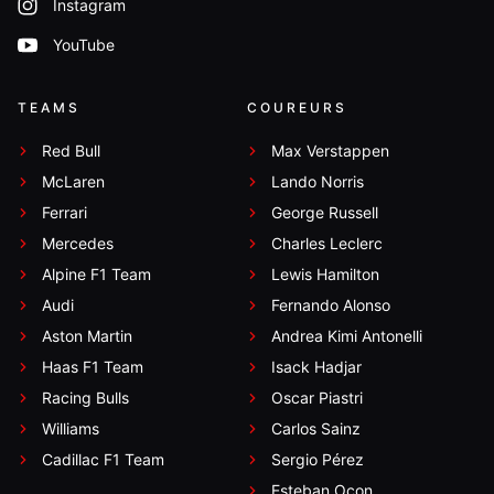
Instagram
YouTube
TEAMS
COUREURS
Red Bull
Max Verstappen
McLaren
Lando Norris
Ferrari
George Russell
Mercedes
Charles Leclerc
Alpine F1 Team
Lewis Hamilton
Audi
Fernando Alonso
Aston Martin
Andrea Kimi Antonelli
Haas F1 Team
Isack Hadjar
Racing Bulls
Oscar Piastri
Williams
Carlos Sainz
Cadillac F1 Team
Sergio Pérez
Esteban Ocon