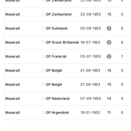
Maserati
GP Zwitserland
23-08-1953
15
0
uitslagen
in
Maserati
GP Zwitserland
23-08-1953
15
0
1953
Maserati
GP Duitsland
02-08-1953
2
6
Maserati
GP Groot-Brittannië
18-07-1953
2
6
Maserati
GP Frankrijk
05-07-1953
2
7
Maserati
GP België
21-06-1953
15
0
Maserati
GP België
21-06-1953
15
0
Maserati
GP Nederland
07-06-1953
14
0
Maserati
GP Argentinië
18-01-1953
11
0