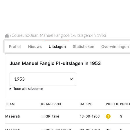
Coureurs
Juan Manuel Fangio
F1-uitslagen
In 1953
Profiel
Nieuws
Uitslagen
Statistieken
Overwinningen
Juan Manuel Fangio F1-uitslagen in 1953
Toon alle seizoenen
Juan
TEAM
GRAND PRIX
DATUM
POSITIE
PUNT
Manuel
Maserati
GP Italië
13-09-1953
1
9
Fangio
F1-