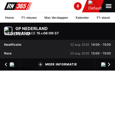
Home
F1-nieuws
Max Verstappen
Kalender
F1-stand
GP NEDERLAND
START RACE
15
06
:
09
:
37
d
Kwalificatie
22 aug. 2026
14:00
-
15:00
Race
23 aug. 2026
13:00
-
15:00
MEER INFORMATIE