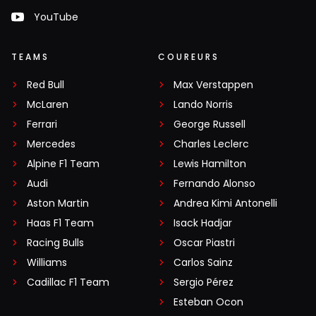
YouTube
TEAMS
COUREURS
Red Bull
Max Verstappen
McLaren
Lando Norris
Ferrari
George Russell
Mercedes
Charles Leclerc
Alpine F1 Team
Lewis Hamilton
Audi
Fernando Alonso
Aston Martin
Andrea Kimi Antonelli
Haas F1 Team
Isack Hadjar
Racing Bulls
Oscar Piastri
Williams
Carlos Sainz
Cadillac F1 Team
Sergio Pérez
Esteban Ocon