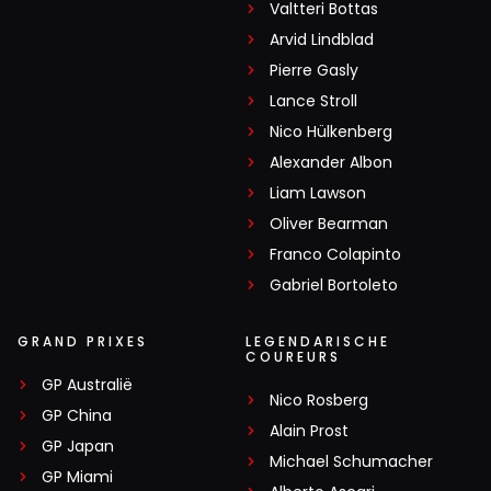
Valtteri Bottas
Arvid Lindblad
Pierre Gasly
Lance Stroll
Nico Hülkenberg
Alexander Albon
Liam Lawson
Oliver Bearman
Franco Colapinto
Gabriel Bortoleto
GRAND PRIXES
LEGENDARISCHE
COUREURS
GP Australië
Nico Rosberg
GP China
Alain Prost
GP Japan
Michael Schumacher
GP Miami