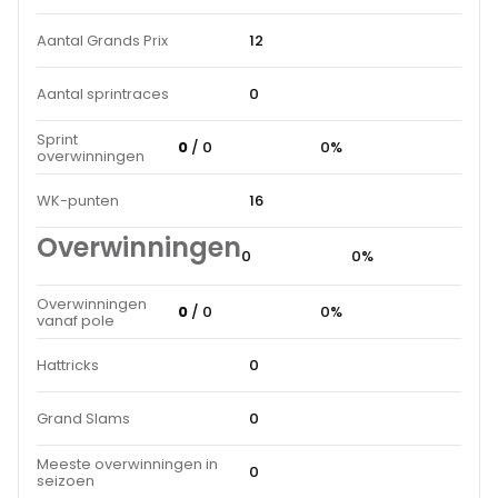
Aantal Grands Prix
12
Aantal sprintraces
0
Sprint
0
/ 0
0%
overwinningen
WK-punten
16
Overwinningen
0
0%
Overwinningen
0
/ 0
0%
vanaf pole
Hattricks
0
Grand Slams
0
Meeste overwinningen in
0
seizoen