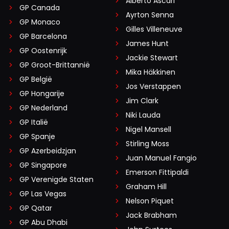
Alberto Ascari
GP Canada
Ayrton Senna
GP Monaco
Gilles Villeneuve
GP Barcelona
James Hunt
GP Oostenrijk
Jackie Stewart
GP Groot-Brittannië
Mika Häkkinen
GP België
Jos Verstappen
GP Hongarije
Jim Clark
GP Nederland
Niki Lauda
GP Italië
Nigel Mansell
GP Spanje
Stirling Moss
GP Azerbeidzjan
Juan Manuel Fangio
GP Singapore
Emerson Fittipaldi
GP Verenigde Staten
Graham Hill
GP Las Vegas
Nelson Piquet
GP Qatar
Jack Brabham
GP Abu Dhabi