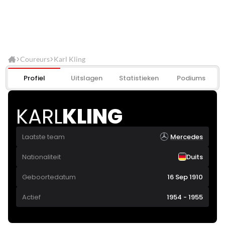
Coureurs
Karl Kling
Profiel
Uitslagen
Statistieken
Podiums
KARL
KLING
Laatste team
Mercedes
Nationaliteit
Duits
Geboortedatum
16 Sep 1910
Actief
1954 - 1955