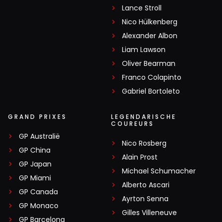
Lance Stroll
Nico Hülkenberg
Alexander Albon
Liam Lawson
Oliver Bearman
Franco Colapinto
Gabriel Bortoleto
GRAND PRIXES
LEGENDARISCHE
COUREURS
GP Australië
Nico Rosberg
GP China
Alain Prost
GP Japan
Michael Schumacher
GP Miami
Alberto Ascari
GP Canada
Ayrton Senna
GP Monaco
Gilles Villeneuve
GP Barcelona