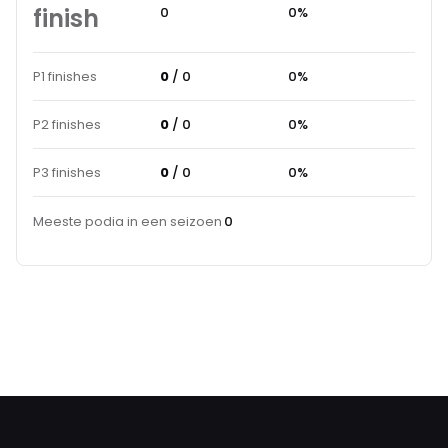
finish
0
0%
P1 finishes
0
/ 0
0%
P2 finishes
0
/ 0
0%
P3 finishes
0
/ 0
0%
Meeste podia in een seizoen
0