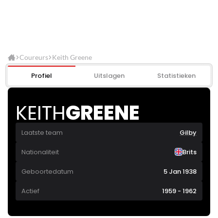
Coureurs
Keith Greene
Profiel
Uitslagen
Statistieken
KEITH
GREENE
Laatste team
Gilby
Nationaliteit
Brits
Geboortedatum
5 Jan 1938
Actief
1959 - 1962