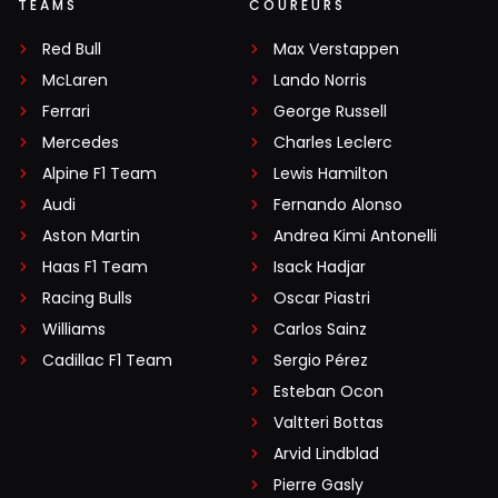
TEAMS
COUREURS
Red Bull
Max Verstappen
McLaren
Lando Norris
Ferrari
George Russell
Mercedes
Charles Leclerc
Alpine F1 Team
Lewis Hamilton
Audi
Fernando Alonso
Aston Martin
Andrea Kimi Antonelli
Haas F1 Team
Isack Hadjar
Racing Bulls
Oscar Piastri
Williams
Carlos Sainz
Cadillac F1 Team
Sergio Pérez
Esteban Ocon
Valtteri Bottas
Arvid Lindblad
Pierre Gasly