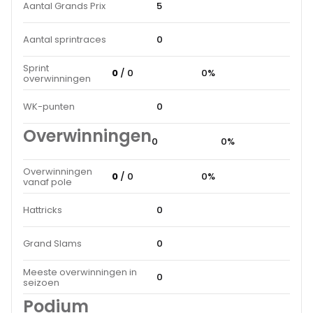
Aantal Grands Prix
5
Aantal sprintraces
0
Sprint
0
/ 0
0%
overwinningen
WK-punten
0
Overwinningen
0
0%
Overwinningen
0
/ 0
0%
vanaf pole
Hattricks
0
Grand Slams
0
Meeste overwinningen in
0
seizoen
Podium