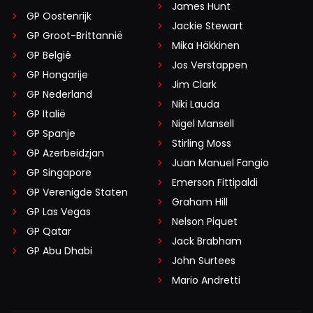
James Hunt
GP Oostenrijk
Jackie Stewart
GP Groot-Brittannië
Mika Häkkinen
GP België
Jos Verstappen
GP Hongarije
Jim Clark
GP Nederland
Niki Lauda
GP Italië
Nigel Mansell
GP Spanje
Stirling Moss
GP Azerbeidzjan
Juan Manuel Fangio
GP Singapore
Emerson Fittipaldi
GP Verenigde Staten
Graham Hill
GP Las Vegas
Nelson Piquet
GP Qatar
Jack Brabham
GP Abu Dhabi
John Surtees
Mario Andretti