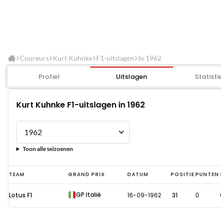
Coureurs
Kurt Kuhnke
F1-uitslagen
In 1962
Profiel
Uitslagen
Statisti
Kurt Kuhnke F1-uitslagen in 1962
Toon alle seizoenen
Kurt
TEAM
GRAND PRIX
DATUM
POSITIE
PUNTEN
Kuhnke
GP Italië
Lotus F1
16-09-1962
31
0
F1-
uitslagen