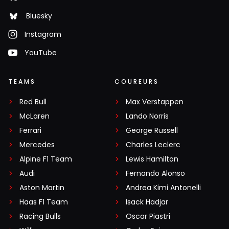
Bluesky
Instagram
YouTube
TEAMS
COUREURS
Red Bull
Max Verstappen
McLaren
Lando Norris
Ferrari
George Russell
Mercedes
Charles Leclerc
Alpine F1 Team
Lewis Hamilton
Audi
Fernando Alonso
Aston Martin
Andrea Kimi Antonelli
Haas F1 Team
Isack Hadjar
Racing Bulls
Oscar Piastri