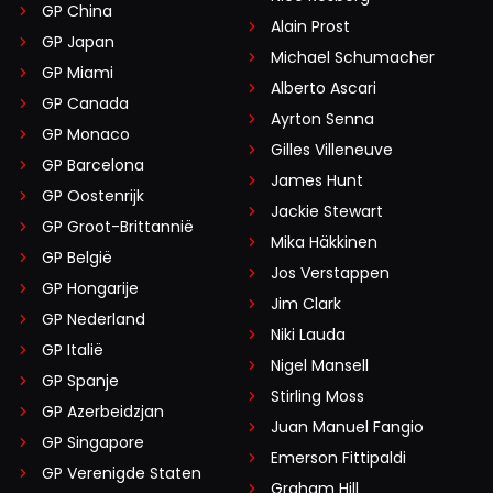
GP China
Alain Prost
GP Japan
Michael Schumacher
GP Miami
Alberto Ascari
GP Canada
Ayrton Senna
GP Monaco
Gilles Villeneuve
GP Barcelona
James Hunt
GP Oostenrijk
Jackie Stewart
GP Groot-Brittannië
Mika Häkkinen
GP België
Jos Verstappen
GP Hongarije
Jim Clark
GP Nederland
Niki Lauda
GP Italië
Nigel Mansell
GP Spanje
Stirling Moss
GP Azerbeidzjan
Juan Manuel Fangio
GP Singapore
Emerson Fittipaldi
GP Verenigde Staten
Graham Hill