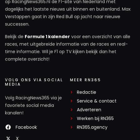
op RacingNews365.nl de F1-site van Nederland met
dagelijks het laatste nieuws uit binnen en buitenland. Max
Verstappen gaat in zijn Red Bull op jacht naar nieuwe
successen.
Bekijk de
Formule 1 kalender
voor een overzicht van alle
races, met uitgebreide informatie van de races en real-
time informatie. Wil je F1 op TV kijken bekijk dan het
complete overzicht!
VOLG ONS VIA SOCIAL
MEER RN365
MEDIA
Redactie
Volg RacingNews365 via je
Service & contact
favoriete social media
Adverteren
kanalen!
Werken bij RN365
Facebook
RN365.agency
X