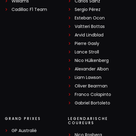
Williams
Carlos Sainz
Cadillac F1 Team
Sergio Pérez
Esteban Ocon
Valtteri Bottas
Arvid Lindblad
Pierre Gasly
Lance Stroll
Nico Hülkenberg
Alexander Albon
Liam Lawson
Oliver Bearman
Franco Colapinto
Gabriel Bortoleto
GRAND PRIXES
LEGENDARISCHE
COUREURS
GP Australië
Nico Rosberg