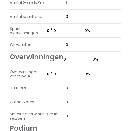
Aantal Grands Prix
1
Aantal sprintraces
0
Sprint
0
/ 0
0%
overwinningen
WK-punten
0
Overwinningen
0
0%
Overwinningen
0
/ 0
0%
vanaf pole
Hattricks
0
Grand Slams
0
Meeste overwinningen in
0
seizoen
Podium