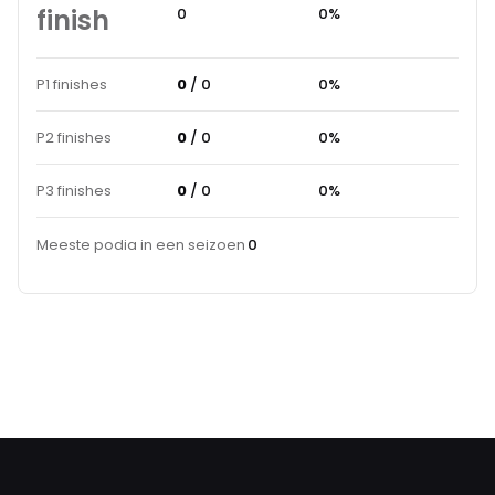
finish
0
0%
P1 finishes
0
/ 0
0%
P2 finishes
0
/ 0
0%
P3 finishes
0
/ 0
0%
Meeste podia in een seizoen
0