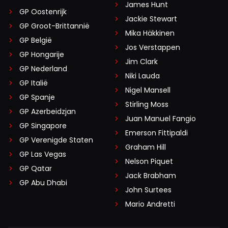
James Hunt
GP Oostenrijk
Jackie Stewart
GP Groot-Brittannië
Mika Häkkinen
GP België
Jos Verstappen
GP Hongarije
Jim Clark
GP Nederland
Niki Lauda
GP Italië
Nigel Mansell
GP Spanje
Stirling Moss
GP Azerbeidzjan
Juan Manuel Fangio
GP Singapore
Emerson Fittipaldi
GP Verenigde Staten
Graham Hill
GP Las Vegas
Nelson Piquet
GP Qatar
Jack Brabham
GP Abu Dhabi
John Surtees
Mario Andretti