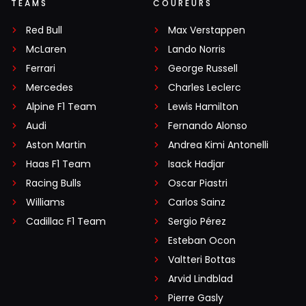
TEAMS
COUREURS
Red Bull
Max Verstappen
McLaren
Lando Norris
Ferrari
George Russell
Mercedes
Charles Leclerc
Alpine F1 Team
Lewis Hamilton
Audi
Fernando Alonso
Aston Martin
Andrea Kimi Antonelli
Haas F1 Team
Isack Hadjar
Racing Bulls
Oscar Piastri
Williams
Carlos Sainz
Cadillac F1 Team
Sergio Pérez
Esteban Ocon
Valtteri Bottas
Arvid Lindblad
Pierre Gasly