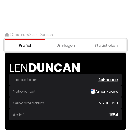
Coureurs
Len Duncan
Profiel
Uitslagen
Statistieken
LEN
DUNCAN
Laatste team
Schroeder
Nationaliteit
Amerikaans
Geboortedatum
25 Jul 1911
Actief
1954