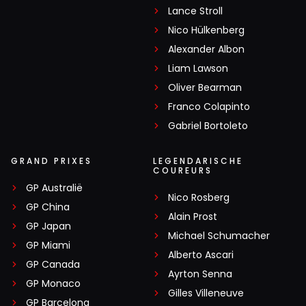
Lance Stroll
Nico Hülkenberg
Alexander Albon
Liam Lawson
Oliver Bearman
Franco Colapinto
Gabriel Bortoleto
GRAND PRIXES
LEGENDARISCHE
COUREURS
GP Australië
Nico Rosberg
GP China
Alain Prost
GP Japan
Michael Schumacher
GP Miami
Alberto Ascari
GP Canada
Ayrton Senna
GP Monaco
Gilles Villeneuve
GP Barcelona