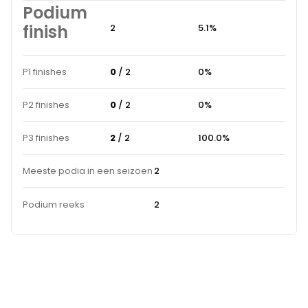
Podium
finish
2
5.1%
P1 finishes
0
/ 2
0%
P2 finishes
0
/ 2
0%
P3 finishes
2
/ 2
100.0%
Meeste podia in een seizoen
2
Podium reeks
2