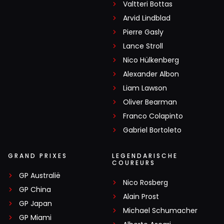
Valtteri Bottas
Arvid Lindblad
Pierre Gasly
Lance Stroll
Nico Hülkenberg
Alexander Albon
Liam Lawson
Oliver Bearman
Franco Colapinto
Gabriel Bortoleto
GRAND PRIXES
LEGENDARISCHE
COUREURS
GP Australië
Nico Rosberg
GP China
Alain Prost
GP Japan
Michael Schumacher
GP Miami