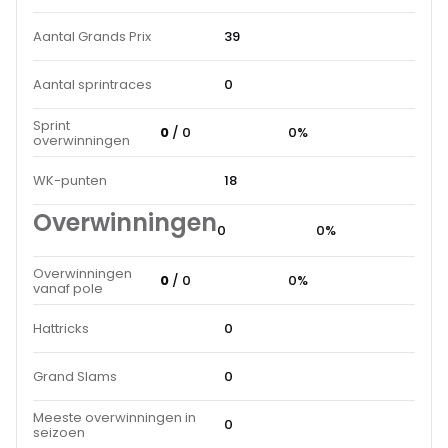
Aantal Grands Prix
39
Aantal sprintraces
0
Sprint
0
/ 0
0%
overwinningen
WK-punten
18
Overwinningen
0
0%
Overwinningen
0
/ 0
0%
vanaf pole
Hattricks
0
Grand Slams
0
Meeste overwinningen in
0
seizoen