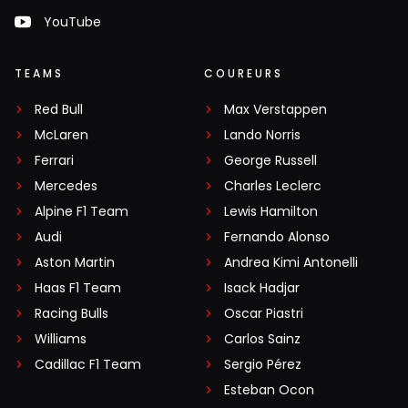
YouTube
TEAMS
COUREURS
Red Bull
Max Verstappen
McLaren
Lando Norris
Ferrari
George Russell
Mercedes
Charles Leclerc
Alpine F1 Team
Lewis Hamilton
Audi
Fernando Alonso
Aston Martin
Andrea Kimi Antonelli
Haas F1 Team
Isack Hadjar
Racing Bulls
Oscar Piastri
Williams
Carlos Sainz
Cadillac F1 Team
Sergio Pérez
Esteban Ocon