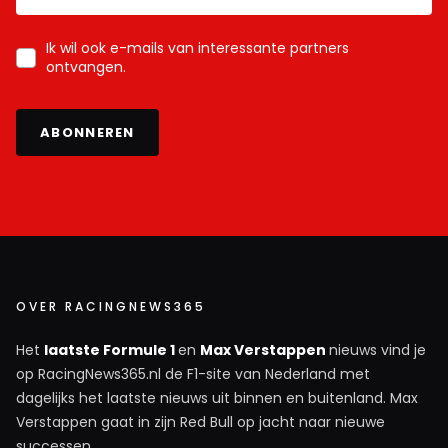
Ik wil ook e-mails van interessante partners
ontvangen.
ABONNEREN
OVER RACINGNEWS365
Het
laatste Formule 1
en
Max Verstappen
nieuws vind je
op RacingNews365.nl de F1-site van Nederland met
dagelijks het laatste nieuws uit binnen en buitenland. Max
Verstappen gaat in zijn Red Bull op jacht naar nieuwe
successen.