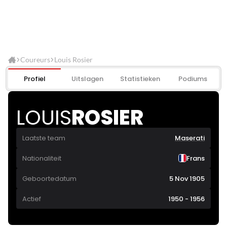
Coureurs
Louis Rosier
Profiel
Uitslagen
Statistieken
Podiums
LOUIS
ROSIER
Laatste team
Maserati
Nationaliteit
Frans
Geboortedatum
5 Nov 1905
Actief
1950 - 1956