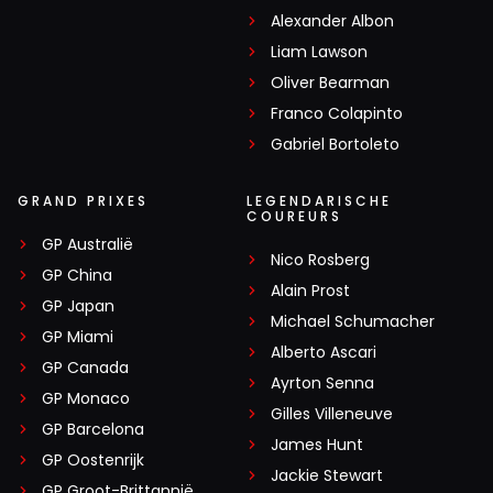
Alexander Albon
Liam Lawson
Oliver Bearman
Franco Colapinto
Gabriel Bortoleto
GRAND PRIXES
LEGENDARISCHE
COUREURS
GP Australië
Nico Rosberg
GP China
Alain Prost
GP Japan
Michael Schumacher
GP Miami
Alberto Ascari
GP Canada
Ayrton Senna
GP Monaco
Gilles Villeneuve
GP Barcelona
James Hunt
GP Oostenrijk
Jackie Stewart
GP Groot-Brittannië