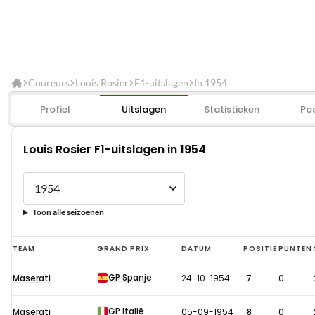
Coureurs
Louis Rosier
F1-uitslagen
In 1954
Profiel
Uitslagen
Statistieken
Po
Louis Rosier F1-uitslagen in 1954
Toon alle seizoenen
Louis
TEAM
GRAND PRIX
DATUM
POSITIE
PUNTEN
Rosier
GP Spanje
Maserati
24-10-1954
7
0
F1-
uitslagen
GP Italië
Maserati
05-09-1954
8
0