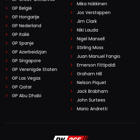
Mika Häkkinen
GP België
Jos Verstappen
GP Hongarije
Jim Clark
GP Nederland
Niki Lauda
GP Italië
Nigel Mansell
GP Spanje
Stirling Moss
GP Azerbeidzjan
Juan Manuel Fangio
GP Singapore
Emerson Fittipaldi
GP Verenigde Staten
Graham Hill
GP Las Vegas
Nelson Piquet
GP Qatar
Jack Brabham
GP Abu Dhabi
John Surtees
Mario Andretti