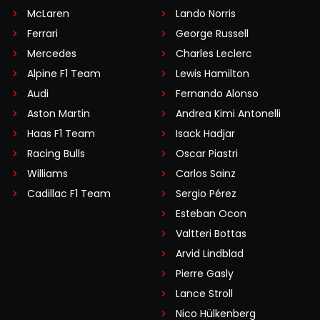
McLaren
Lando Norris
Ferrari
George Russell
Mercedes
Charles Leclerc
Alpine F1 Team
Lewis Hamilton
Audi
Fernando Alonso
Aston Martin
Andrea Kimi Antonelli
Haas F1 Team
Isack Hadjar
Racing Bulls
Oscar Piastri
Williams
Carlos Sainz
Cadillac F1 Team
Sergio Pérez
Esteban Ocon
Valtteri Bottas
Arvid Lindblad
Pierre Gasly
Lance Stroll
Nico Hülkenberg