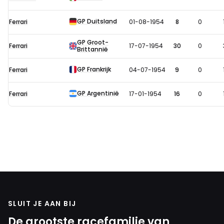
in
1954
GP Duitsland
Ferrari
01-08-1954
8
0
GP Groot-
Ferrari
17-07-1954
30
0
Brittannië
GP Frankrijk
Ferrari
04-07-1954
9
0
GP Argentinië
Ferrari
17-01-1954
16
0
SLUIT JE AAN BIJ
De grootste racefamilie van