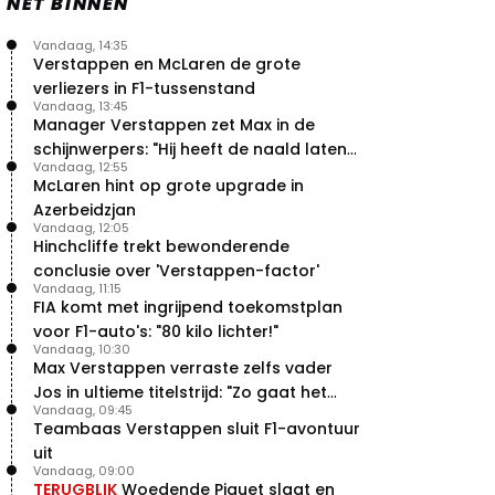
NET BINNEN
Vandaag, 14:35
Verstappen en McLaren de grote
verliezers in F1-tussenstand
Vandaag, 13:45
Manager Verstappen zet Max in de
schijnwerpers: "Hij heeft de naald laten
Vandaag, 12:55
bewegen"
McLaren hint op grote upgrade in
Azerbeidzjan
Vandaag, 12:05
Hinchcliffe trekt bewonderende
conclusie over 'Verstappen-factor'
Vandaag, 11:15
FIA komt met ingrijpend toekomstplan
voor F1-auto's: "80 kilo lichter!"
Vandaag, 10:30
Max Verstappen verraste zelfs vader
Jos in ultieme titelstrijd: "Zo gaat het
Vandaag, 09:45
altijd!"
Teambaas Verstappen sluit F1-avontuur
uit
Vandaag, 09:00
TERUGBLIK
Woedende Piquet slaat en