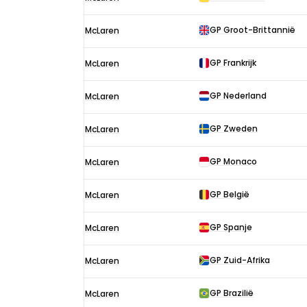
F1-
uitslagen
GP Groot-Brittannië
McLaren
in
1974
GP Frankrijk
McLaren
GP Nederland
McLaren
GP Zweden
McLaren
GP Monaco
McLaren
GP België
McLaren
GP Spanje
McLaren
GP Zuid-Afrika
McLaren
GP Brazilië
McLaren