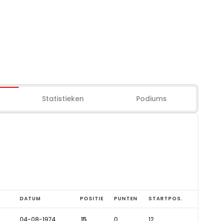
Statistieken
Podiums
DATUM
POSITIE
PUNTEN
STARTPOS.
04-08-1974
15
0
12