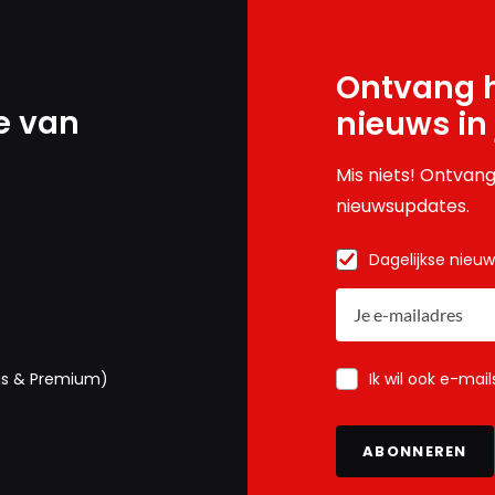
Ontvang h
e van
nieuws in
Mis niets! Ontvang
nieuwsupdates.
Dagelijkse nieu
Ik wil ook e-mai
us & Premium)
ABONNEREN