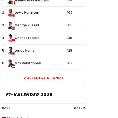
coureurs
2
Lewis Hamilton
169
3
George Russell
160
4
Charles Leclerc
138
5
Lando Norris
128
6
Max Verstappen
109
VOLLEDIGE STAND
F1-KALENDER 2026
F1-
RACE
DATUM
kalender