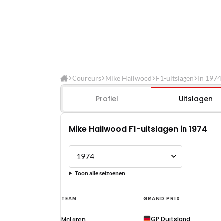
Coureurs
Mike Hailwood
F1-uitslagen
In 1974
Profiel
Uitslagen
Mike Hailwood F1-uitslagen in 1974
Toon alle seizoenen
Mike
TEAM
GRAND PRIX
Hailwood
GP Duitsland
McLaren