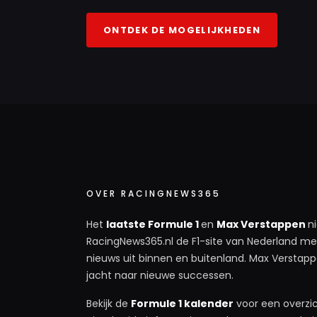
ONTDEK DE MOGELIJKHEDEN
OVER RACINGNEWS365
Het
laatste Formule 1
en
Max Verstappen
n
RacingNews365.nl de F1-site van Nederland met
nieuws uit binnen en buitenland. Max Verstappe
jacht naar nieuwe successen.
Bekijk de
Formule 1 kalender
voor een overzic