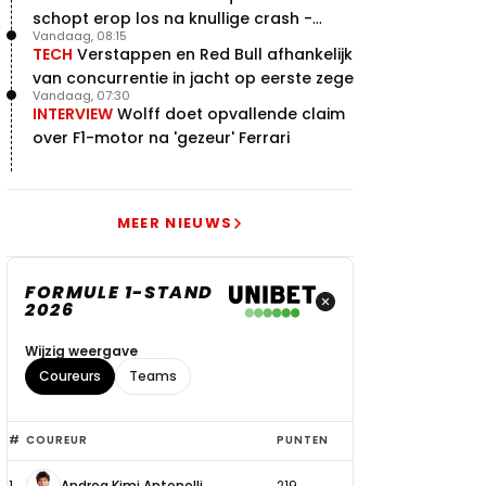
schopt erop los na knullige crash -
Vandaag, 08:15
terugblik
TECH
Verstappen en Red Bull afhankelijk
van concurrentie in jacht op eerste zege
Vandaag, 07:30
INTERVIEW
Wolff doet opvallende claim
over F1-motor na 'gezeur' Ferrari
MEER NIEUWS
FORMULE 1-STAND
2026
Wijzig weergave
Coureurs
Teams
Top
#
COUREUR
PUNTEN
6
1
Andrea Kimi Antonelli
219