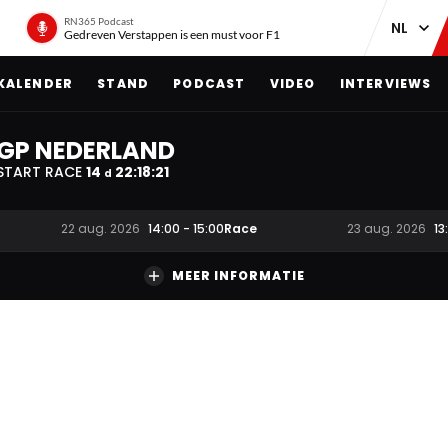
RN365 Podcast
Gedreven Verstappen is een must voor F1
KALENDER
STAND
PODCAST
VIDEO
INTERVIEWS
GP NEDERLAND
START RACE
14
22
:
18
:
21
d
Race
22 aug. 2026
14:00
-
15:00
23 aug. 2026
13
MEER INFORMATIE