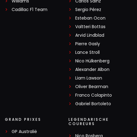
Williams
Carlos Sainz
Cadillac F1 Team
Sergio Pérez
Esteban Ocon
Valtteri Bottas
Arvid Lindblad
Pierre Gasly
Lance Stroll
Nico Hülkenberg
Alexander Albon
Liam Lawson
Oliver Bearman
Franco Colapinto
Gabriel Bortoleto
GRAND PRIXES
LEGENDARISCHE
COUREURS
GP Australië
Nico Rosberg