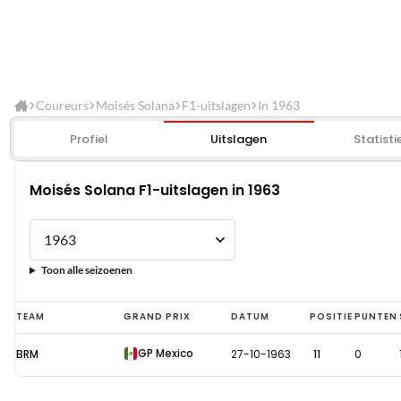
Coureurs
Moisés Solana
F1-uitslagen
In 1963
Profiel
Uitslagen
Statisti
Moisés Solana F1-uitslagen in 1963
Toon alle seizoenen
Moisés
TEAM
GRAND PRIX
DATUM
POSITIE
PUNTEN
Solana
GP Mexico
BRM
27-10-1963
11
0
F1-
uitslagen