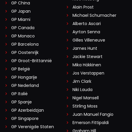
GP China
Alain Prost
GP Japan
Michael Schumacher
GP Miami
Alberto Ascari
GP Canada
Ayrton Senna
GP Monaco
Gilles Villeneuve
GP Barcelona
James Hunt
GP Oostenrijk
Jackie Stewart
GP Groot-Brittannië
Mika Häkkinen
GP België
Jos Verstappen
GP Hongarije
Jim Clark
GP Nederland
Niki Lauda
GP Italië
Nigel Mansell
GP Spanje
Stirling Moss
GP Azerbeidzjan
Juan Manuel Fangio
GP Singapore
Emerson Fittipaldi
GP Verenigde Staten
Graham Hill