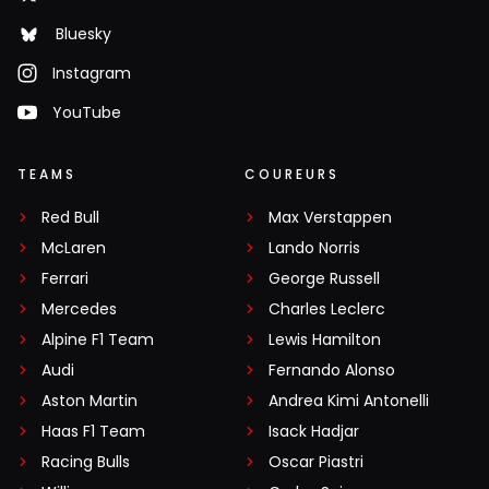
Bluesky
Instagram
YouTube
TEAMS
COUREURS
Red Bull
Max Verstappen
McLaren
Lando Norris
Ferrari
George Russell
Mercedes
Charles Leclerc
Alpine F1 Team
Lewis Hamilton
Audi
Fernando Alonso
Aston Martin
Andrea Kimi Antonelli
Haas F1 Team
Isack Hadjar
Racing Bulls
Oscar Piastri