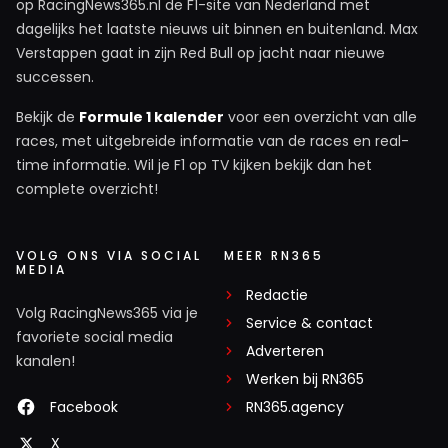
op RacingNews365.nl de F1-site van Nederland met
dagelijks het laatste nieuws uit binnen en buitenland. Max
Verstappen gaat in zijn Red Bull op jacht naar nieuwe
successen.
Bekijk de
Formule 1 kalender
voor een overzicht van alle
races, met uitgebreide informatie van de races en real-
time informatie. Wil je F1 op TV kijken bekijk dan het
complete overzicht!
VOLG ONS VIA SOCIAL
MEER RN365
MEDIA
Redactie
Volg RacingNews365 via je
Service & contact
favoriete social media
Adverteren
kanalen!
Werken bij RN365
Facebook
RN365.agency
X