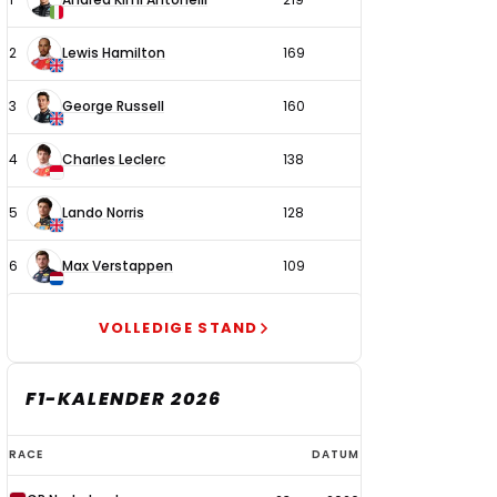
coureurs
2
Lewis Hamilton
169
3
George Russell
160
4
Charles Leclerc
138
5
Lando Norris
128
6
Max Verstappen
109
VOLLEDIGE STAND
F1-KALENDER 2026
F1-
RACE
DATUM
kalender