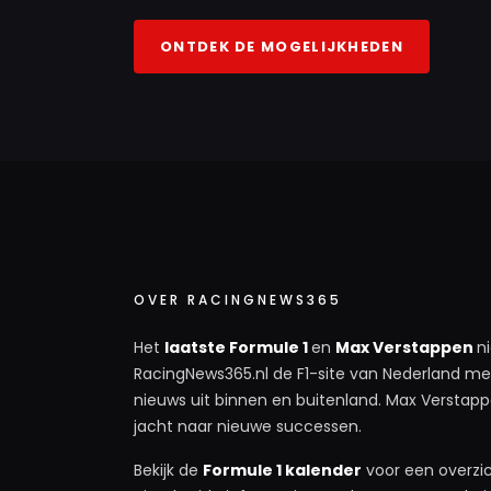
ONTDEK DE MOGELIJKHEDEN
OVER RACINGNEWS365
Het
laatste Formule 1
en
Max Verstappen
n
RacingNews365.nl de F1-site van Nederland met
nieuws uit binnen en buitenland. Max Verstappe
jacht naar nieuwe successen.
Bekijk de
Formule 1 kalender
voor een overzic