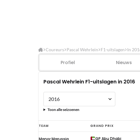
Coureurs
Pascal Wehrlein
F1-uitslagen
In 201
Profiel
Nieuws
Pascal Wehrlein F1-uitslagen in 2016
Toon alle seizoenen
Pascal
TEAM
GRAND PRIX
Wehrlein
GP Abu Dhabi
Manor Marussia