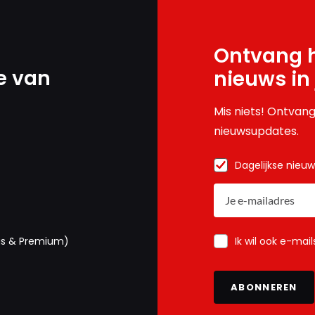
Ontvang h
e van
nieuws in
Mis niets! Ontvang
nieuwsupdates.
Dagelijkse nieu
Ik wil ook e-mai
us & Premium)
ABONNEREN