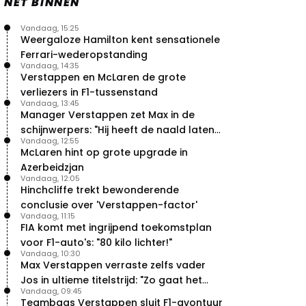
NET BINNEN
Vandaag, 15:25
Weergaloze Hamilton kent sensationele
Ferrari-wederopstanding
Vandaag, 14:35
Verstappen en McLaren de grote
verliezers in F1-tussenstand
Vandaag, 13:45
Manager Verstappen zet Max in de
schijnwerpers: "Hij heeft de naald laten
Vandaag, 12:55
bewegen"
McLaren hint op grote upgrade in
Azerbeidzjan
Vandaag, 12:05
Hinchcliffe trekt bewonderende
conclusie over 'Verstappen-factor'
Vandaag, 11:15
FIA komt met ingrijpend toekomstplan
voor F1-auto's: "80 kilo lichter!"
Vandaag, 10:30
Max Verstappen verraste zelfs vader
Jos in ultieme titelstrijd: "Zo gaat het
Vandaag, 09:45
altijd!"
Teambaas Verstappen sluit F1-avontuur