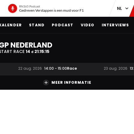
RN365 Podcast
Gedreven Verstappen is een must voor F1
KALENDER
STAND
PODCAST
VIDEO
INTERVIEWS
GP NEDERLAND
START RACE
14
21
:
15
:
15
d
Race
22 aug. 2026
14:00
-
15:00
23 aug. 2026
13
MEER INFORMATIE