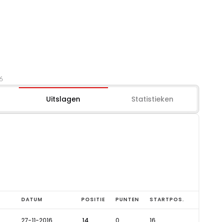
6
Uitslagen
Statistieken
DATUM
POSITIE
PUNTEN
STARTPOS.
27-11-2016
14
0
16