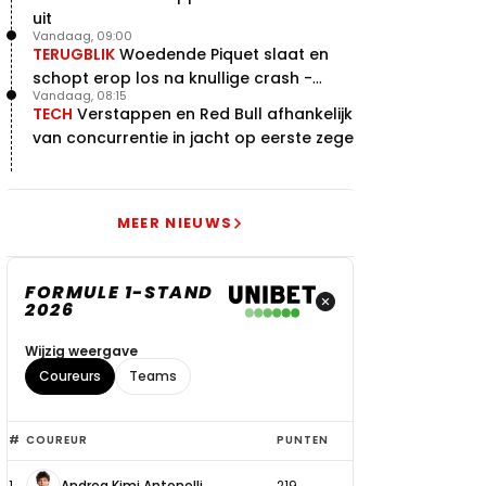
uit
Vandaag, 09:00
TERUGBLIK
Woedende Piquet slaat en
schopt erop los na knullige crash -
Vandaag, 08:15
terugblik
TECH
Verstappen en Red Bull afhankelijk
van concurrentie in jacht op eerste zege
MEER NIEUWS
FORMULE 1-STAND
2026
Wijzig weergave
Coureurs
Teams
Top
#
COUREUR
PUNTEN
6
1
Andrea Kimi Antonelli
219