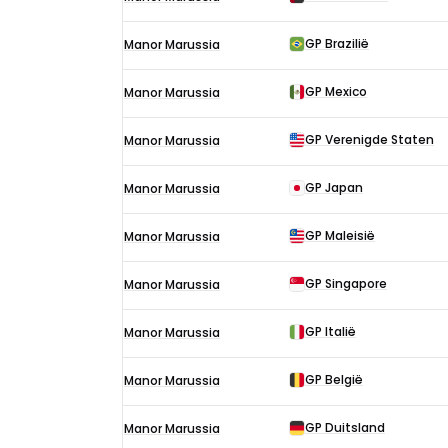
F1-
uitslagen
GP Brazilië
Manor Marussia
in
2016
GP Mexico
Manor Marussia
GP Verenigde Staten
Manor Marussia
GP Japan
Manor Marussia
GP Maleisië
Manor Marussia
GP Singapore
Manor Marussia
GP Italië
Manor Marussia
GP België
Manor Marussia
GP Duitsland
Manor Marussia