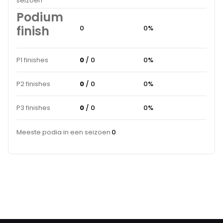
seizoen
Podium
finish
0
0%
P1 finishes
0
/ 0
0%
P2 finishes
0
/ 0
0%
P3 finishes
0
/ 0
0%
Meeste podia in een seizoen
0