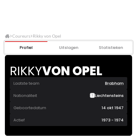
Coureurs
Rikky von Opel
Profiel
Uitslagen
Statistieken
RIKKY
VON OPEL
Laatste team
Brabham
Nationaliteit
Liechtensteins
Geboortedatum
14 okt 1947
Actief
1973 - 1974