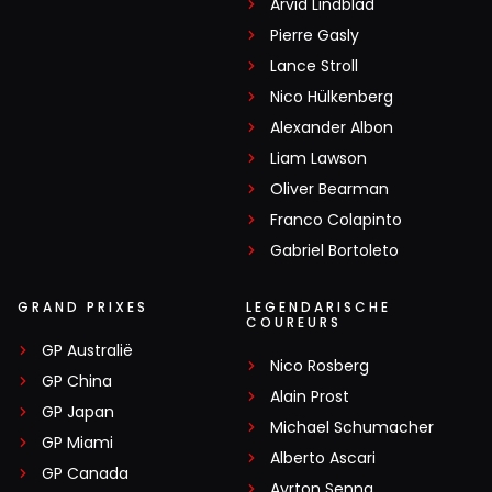
Arvid Lindblad
Pierre Gasly
Lance Stroll
Nico Hülkenberg
Alexander Albon
Liam Lawson
Oliver Bearman
Franco Colapinto
Gabriel Bortoleto
GRAND PRIXES
LEGENDARISCHE
COUREURS
GP Australië
Nico Rosberg
GP China
Alain Prost
GP Japan
Michael Schumacher
GP Miami
Alberto Ascari
GP Canada
Ayrton Senna