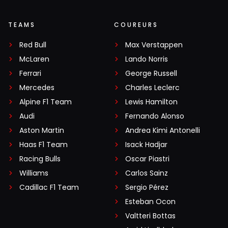
TEAMS
COUREURS
Red Bull
Max Verstappen
McLaren
Lando Norris
Ferrari
George Russell
Mercedes
Charles Leclerc
Alpine F1 Team
Lewis Hamilton
Audi
Fernando Alonso
Aston Martin
Andrea Kimi Antonelli
Haas F1 Team
Isack Hadjar
Racing Bulls
Oscar Piastri
Williams
Carlos Sainz
Cadillac F1 Team
Sergio Pérez
Esteban Ocon
Valtteri Bottas