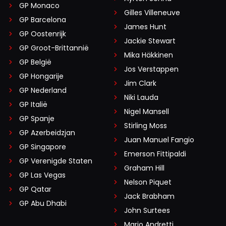
GP Monaco
Gilles Villeneuve
GP Barcelona
James Hunt
GP Oostenrijk
Jackie Stewart
GP Groot-Brittannië
Mika Häkkinen
GP België
Jos Verstappen
GP Hongarije
Jim Clark
GP Nederland
Niki Lauda
GP Italië
Nigel Mansell
GP Spanje
Stirling Moss
GP Azerbeidzjan
Juan Manuel Fangio
GP Singapore
Emerson Fittipaldi
GP Verenigde Staten
Graham Hill
GP Las Vegas
Nelson Piquet
GP Qatar
Jack Brabham
GP Abu Dhabi
John Surtees
Mario Andretti