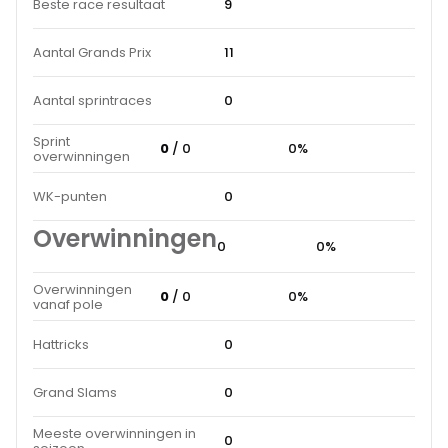
Beste race resultaat
9
Aantal Grands Prix
11
Aantal sprintraces
0
Sprint
0
/ 0
0%
overwinningen
WK-punten
0
Overwinningen
0
0%
Overwinningen
0
/ 0
0%
vanaf pole
Hattricks
0
Grand Slams
0
Meeste overwinningen in
0