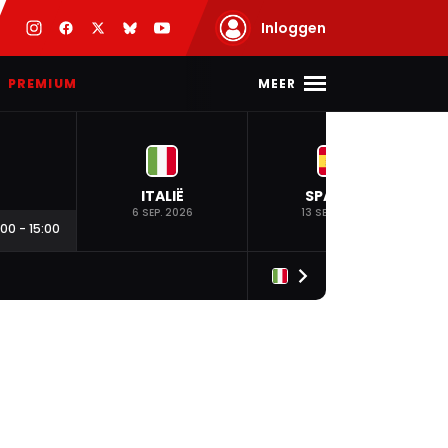
Inloggen
MEER
PREMIUM
ITALIË
SPANJE
6 SEP. 2026
13 SEP. 2026
:00
-
15:00