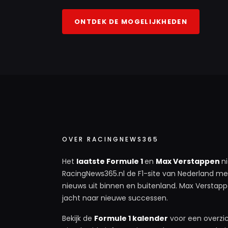
ONTDEK DE MOGELIJKHEDEN
OVER RACINGNEWS365
Het
laatste Formule 1
en
Max Verstappen
n
RacingNews365.nl de F1-site van Nederland met
nieuws uit binnen en buitenland. Max Verstappe
jacht naar nieuwe successen.
Bekijk de
Formule 1 kalender
voor een overzic