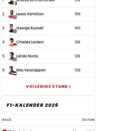
coureurs
2
Lewis Hamilton
169
3
George Russell
160
4
Charles Leclerc
138
5
Lando Norris
128
6
Max Verstappen
109
VOLLEDIGE STAND
F1-KALENDER 2026
F1-
RACE
DATUM
kalender