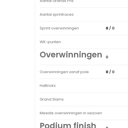
Aantal Grands Prix
Aantal sprintraces
Sprint overwinningen
0
/ 0
WK-punten
Overwinningen
0
Overwinningen vanaf pole
0
/ 0
Hattricks
Grand Slams
Meeste overwinningen in seizoen
Podium finish