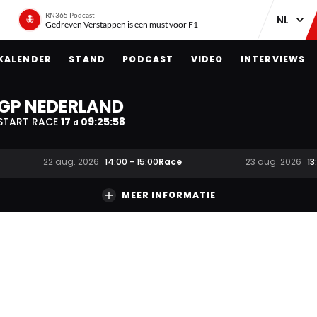
RN365 Podcast
Gedreven Verstappen is een must voor F1
KALENDER
STAND
PODCAST
VIDEO
INTERVIEWS
GP NEDERLAND
START RACE
17
09
:
25
:
58
d
Race
22 aug. 2026
14:00
-
15:00
23 aug. 2026
13
MEER INFORMATIE