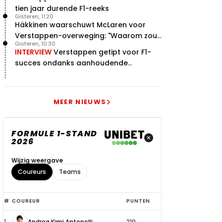
tien jaar durende F1-reeks
Gisteren, 11:20
Häkkinen waarschuwt McLaren voor
Verstappen-overweging: "Waarom zou
Gisteren, 10:30
je?"
INTERVIEW
Verstappen getipt voor F1-
succes ondanks aanhoudende
problemen
MEER NIEUWS
FORMULE 1-STAND
2026
Wijzig weergave
Coureurs
Teams
Top
#
COUREUR
PUNTEN
6
1
Andrea Kimi Antonelli
219