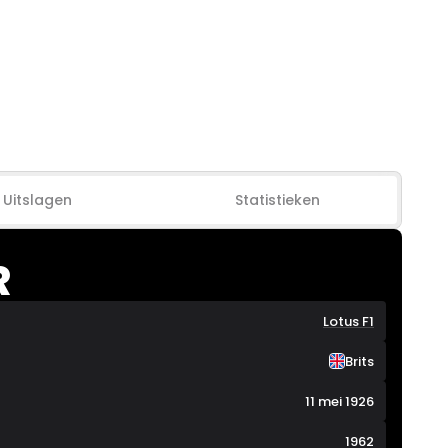
Uitslagen
Statistieken
R
Lotus F1
Brits
11 mei 1926
1962