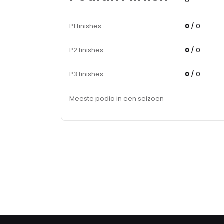
0
P1 finishes
0
/ 0
P2 finishes
0
/ 0
P3 finishes
0
/ 0
Meeste podia in een seizoen