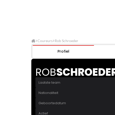
Coureurs
Rob Schroeder
Profiel
ROB
SCHROEDE
Laatste team
Nationaliteit
Geboortedatum
Actief