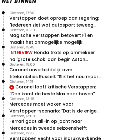
NET BINNEN
Gisteren, 17:30
Verstappen doet oproep aan regering:
"Iedereen ziet wat autosport teweeg
Gisteren, 16:30
brengt"
Magische Verstappen betovert F1 en
maakt het onmogelijke mogelijk
Gisteren, 15:45
INTERVIEW
Honda trots op ommekeer
na 'grote schok' aan begin Aston
Gisteren, 15:00
Martin-avontuur
Coronel onverbiddelijk over
titelambities Russell: "Slik het nou maar
Gisteren, 14:15
gewoon"
Coronel looft kritische Verstappen:
“Dan komt de beste Max naar boven”
Gisteren, 13:45
Mercedes moet waken voor
Verstappen-scenario: "Dat is de enige
Gisteren, 13:00
manier"
Ferrari gaat all-in op jacht naar
Mercedes in tweede seizoenshelft
Gisteren, 12:10
Verstappen vecht voor indrukwekkende