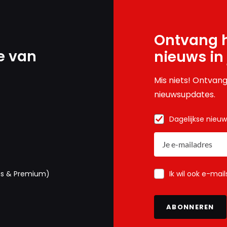
Ontvang h
e van
nieuws in
Mis niets! Ontvang
nieuwsupdates.
Dagelijkse nieu
Ik wil ook e-mai
us & Premium)
ABONNEREN