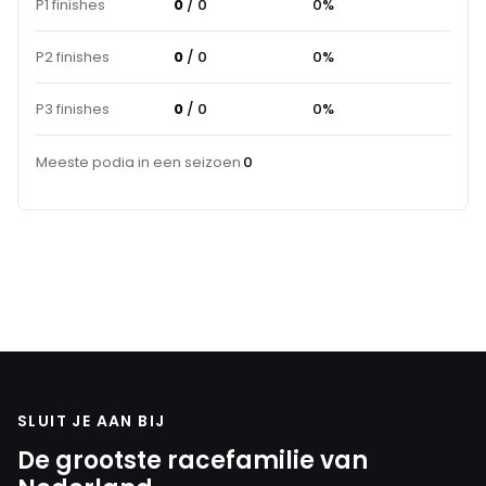
P1 finishes
0
/ 0
0%
P2 finishes
0
/ 0
0%
P3 finishes
0
/ 0
0%
Meeste podia in een seizoen
0
SLUIT JE AAN BIJ
De grootste racefamilie van