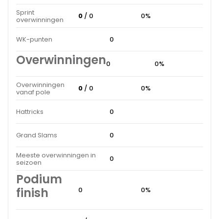
Sprint
0
/ 0
0%
overwinningen
WK-punten
0
Overwinningen
0
0%
Overwinningen
0
/ 0
0%
vanaf pole
Hattricks
0
Grand Slams
0
Meeste overwinningen in
0
seizoen
Podium
finish
0
0%