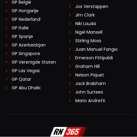
GP België
Jos Verstappen
GP Hongarije
Jim Clark
GP Nederland
Niki Lauda
GP Italië
Nigel Mansell
GP Spanje
Stirling Moss
GP Azerbeidzjan
Juan Manuel Fangio
GP Singapore
Emerson Fittipaldi
GP Verenigde Staten
Graham Hill
GP Las Vegas
Nelson Piquet
GP Qatar
Jack Brabham
GP Abu Dhabi
John Surtees
Mario Andretti