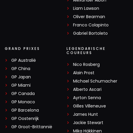
Alexander Albon
Liam Lawson
Oliver Bearman
Franco Colapinto
Gabriel Bortoleto
GRAND PRIXES
LEGENDARISCHE
COUREURS
GP Australië
Nico Rosberg
GP China
Alain Prost
GP Japan
Michael Schumacher
GP Miami
Alberto Ascari
GP Canada
Ayrton Senna
GP Monaco
Gilles Villeneuve
GP Barcelona
James Hunt
GP Oostenrijk
Jackie Stewart
GP Groot-Brittannië
Mika Häkkinen