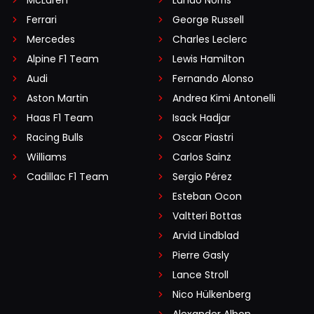
McLaren
Lando Norris
Ferrari
George Russell
Mercedes
Charles Leclerc
Alpine F1 Team
Lewis Hamilton
Audi
Fernando Alonso
Aston Martin
Andrea Kimi Antonelli
Haas F1 Team
Isack Hadjar
Racing Bulls
Oscar Piastri
Williams
Carlos Sainz
Cadillac F1 Team
Sergio Pérez
Esteban Ocon
Valtteri Bottas
Arvid Lindblad
Pierre Gasly
Lance Stroll
Nico Hülkenberg