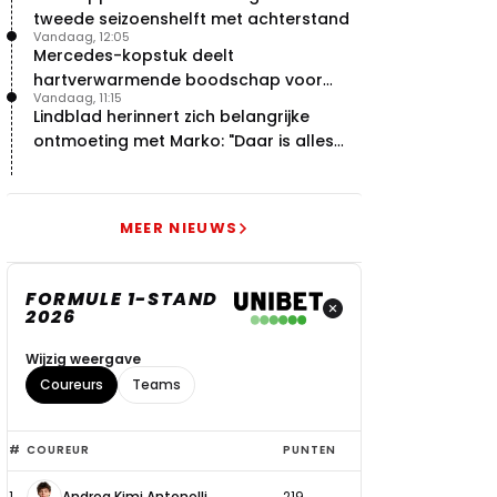
tweede seizoenshelft met achterstand
Vandaag, 12:05
Mercedes-kopstuk deelt
hartverwarmende boodschap voor
Vandaag, 11:15
overstap naar Red Bull
Lindblad herinnert zich belangrijke
ontmoeting met Marko: "Daar is alles
echt begonnen"
MEER NIEUWS
FORMULE 1-STAND
2026
Wijzig weergave
Coureurs
Teams
Top
#
COUREUR
PUNTEN
6
1
Andrea Kimi Antonelli
219