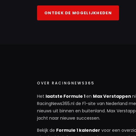
ONTDEK DE MOGELIJKHEDEN
OVER RACINGNEWS365
Het
laatste Formule 1
en
Max Verstappen
n
RacingNews365.nl de F1-site van Nederland met
nieuws uit binnen en buitenland. Max Verstappe
jacht naar nieuwe successen.
Bekijk de
Formule 1 kalender
voor een overzic