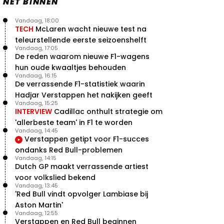
NET BINNEN
Vandaag, 18:00
TECH
McLaren wacht nieuwe test na
teleurstellende eerste seizoenshelft
Vandaag, 17:05
De reden waarom nieuwe F1-wagens
hun oude kwaaltjes behouden
Vandaag, 16:15
De verrassende F1-statistiek waarin
Hadjar Verstappen het nakijken geeft
Vandaag, 15:25
INTERVIEW
Cadillac onthult strategie om
'allerbeste team' in F1 te worden
Vandaag, 14:45
Verstappen getipt voor F1-succes
ondanks Red Bull-problemen
Vandaag, 14:15
Dutch GP maakt verrassende artiest
voor volkslied bekend
Vandaag, 13:45
'Red Bull vindt opvolger Lambiase bij
Aston Martin'
Vandaag, 12:55
Verstappen en Red Bull beginnen