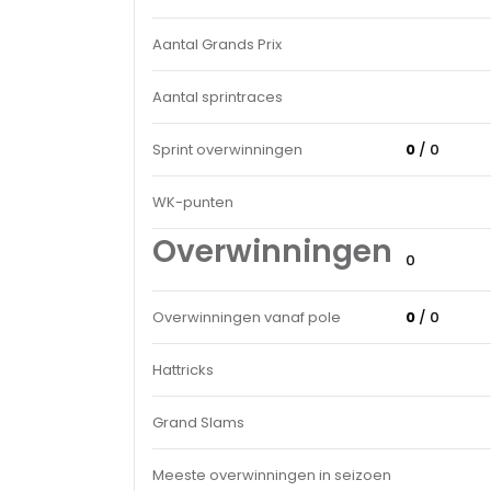
Aantal Grands Prix
Aantal sprintraces
Sprint overwinningen
0
/ 0
WK-punten
Overwinningen
0
Overwinningen vanaf pole
0
/ 0
Hattricks
Grand Slams
Meeste overwinningen in seizoen