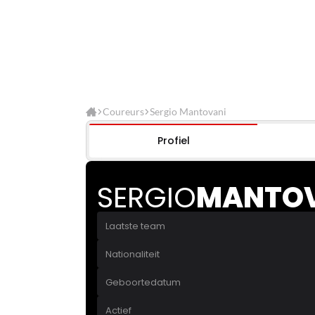
Coureurs
Sergio Mantovani
Profiel
SERGIO
MANTO
Laatste team
Nationaliteit
Geboortedatum
Actief