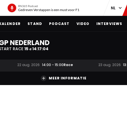
RN365 Podcast
Gedreven Verstappen is een must voor F1
KALENDER
STAND
PODCAST
VIDEO
INTERVIEWS
GP NEDERLAND
START RACE
15
14
:
17
:
03
d
Race
22 aug. 2026
14:00
-
15:00
23 aug. 2026
13
MEER INFORMATIE