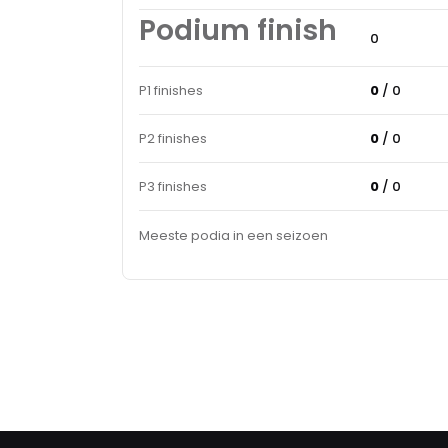
Podium finish
0
P1 finishes
0
/ 0
P2 finishes
0
/ 0
P3 finishes
0
/ 0
Meeste podia in een seizoen