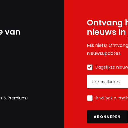
Ontvang h
e van
nieuws in
Mis niets! Ontvang
nieuwsupdates.
Dagelijkse nieu
Ik wil ook e-mai
us & Premium)
ABONNEREN