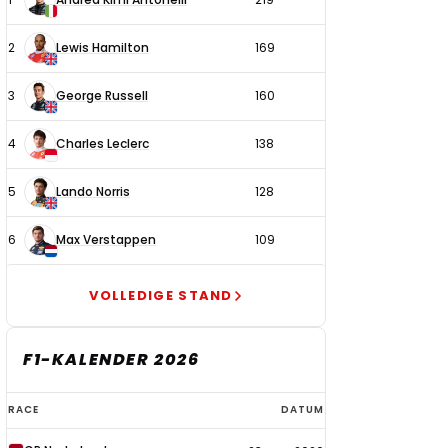
coureurs
2
Lewis Hamilton
169
3
George Russell
160
4
Charles Leclerc
138
5
Lando Norris
128
6
Max Verstappen
109
VOLLEDIGE STAND
F1-KALENDER 2026
F1-
RACE
DATUM
kalender