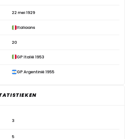
22 mei 1929
Italiaans
20
GP Italië 1953
GP Argentinië 1955
TATISTIEKEN
3
5