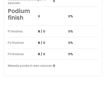
0
seizoen
Podium
finish
0
0%
P1 finishes
0
/ 0
0%
P2 finishes
0
/ 0
0%
P3 finishes
0
/ 0
0%
Meeste podia in een seizoen
0