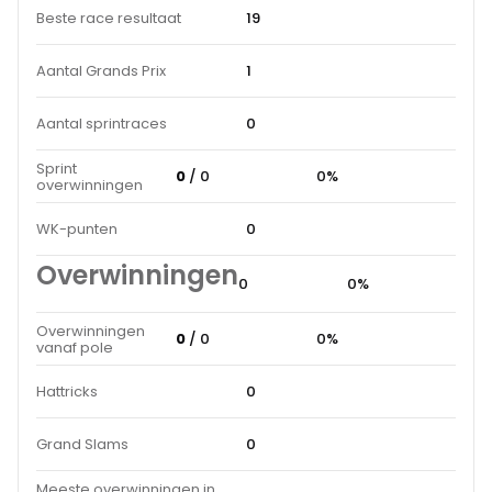
Beste race resultaat
19
Aantal Grands Prix
1
Aantal sprintraces
0
Sprint
0
/ 0
0%
overwinningen
WK-punten
0
Overwinningen
0
0%
Overwinningen
0
/ 0
0%
vanaf pole
Hattricks
0
Grand Slams
0
Meeste overwinningen in