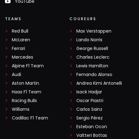
YouTube
TEAMS
COUREURS
Red Bull
Max Verstappen
McLaren
Lando Norris
Ferrari
George Russell
Mercedes
Charles Leclerc
Alpine F1 Team
Lewis Hamilton
Audi
Fernando Alonso
Aston Martin
Andrea Kimi Antonelli
Haas F1 Team
Isack Hadjar
Racing Bulls
Oscar Piastri
Williams
Carlos Sainz
Cadillac F1 Team
Sergio Pérez
Esteban Ocon
Valtteri Bottas