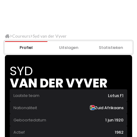
Coureurs
Syd van der Vyver
Profiel
Uitslagen
Statistieken
SYD
VAN DER VYVER
Laatste team
Lotus F1
Nationaliteit
Zuid Afrikaans
Geboortedatum
1 jun 1920
Actief
1962