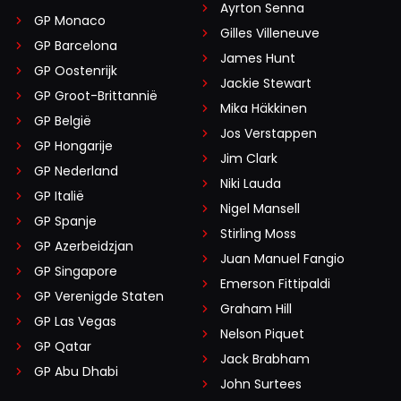
Ayrton Senna
GP Monaco
Gilles Villeneuve
GP Barcelona
James Hunt
GP Oostenrijk
Jackie Stewart
GP Groot-Brittannië
Mika Häkkinen
GP België
Jos Verstappen
GP Hongarije
Jim Clark
GP Nederland
Niki Lauda
GP Italië
Nigel Mansell
GP Spanje
Stirling Moss
GP Azerbeidzjan
Juan Manuel Fangio
GP Singapore
Emerson Fittipaldi
GP Verenigde Staten
Graham Hill
GP Las Vegas
Nelson Piquet
GP Qatar
Jack Brabham
GP Abu Dhabi
John Surtees