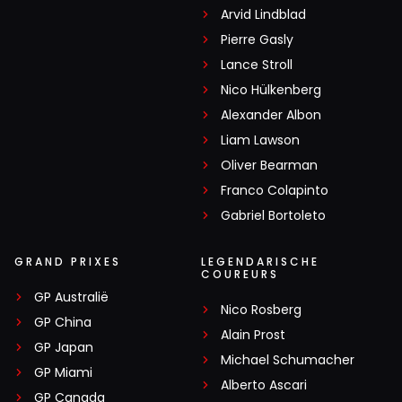
Arvid Lindblad
Pierre Gasly
Lance Stroll
Nico Hülkenberg
Alexander Albon
Liam Lawson
Oliver Bearman
Franco Colapinto
Gabriel Bortoleto
GRAND PRIXES
LEGENDARISCHE
COUREURS
GP Australië
Nico Rosberg
GP China
Alain Prost
GP Japan
Michael Schumacher
GP Miami
Alberto Ascari
GP Canada