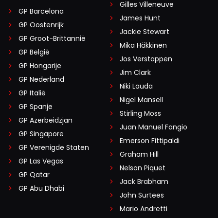
Gilles Villeneuve
GP Barcelona
James Hunt
GP Oostenrijk
Jackie Stewart
GP Groot-Brittannië
Mika Häkkinen
GP België
Jos Verstappen
GP Hongarije
Jim Clark
GP Nederland
Niki Lauda
GP Italië
Nigel Mansell
GP Spanje
Stirling Moss
GP Azerbeidzjan
Juan Manuel Fangio
GP Singapore
Emerson Fittipaldi
GP Verenigde Staten
Graham Hill
GP Las Vegas
Nelson Piquet
GP Qatar
Jack Brabham
GP Abu Dhabi
John Surtees
Mario Andretti