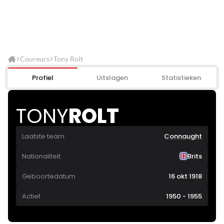
Coureurs
Tony Rolt
Profiel
Uitslagen
Statistieken
TONY
ROLT
Laatste team
Connaught
Nationaliteit
Brits
Geboortedatum
16 okt 1918
Actief
1950 - 1955