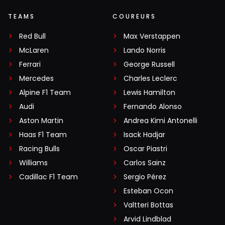
TEAMS
COUREURS
Red Bull
Max Verstappen
McLaren
Lando Norris
Ferrari
George Russell
Mercedes
Charles Leclerc
Alpine F1 Team
Lewis Hamilton
Audi
Fernando Alonso
Aston Martin
Andrea Kimi Antonelli
Haas F1 Team
Isack Hadjar
Racing Bulls
Oscar Piastri
Williams
Carlos Sainz
Cadillac F1 Team
Sergio Pérez
Esteban Ocon
Valtteri Bottas
Arvid Lindblad