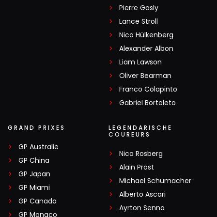
Pierre Gasly
Lance Stroll
Nico Hülkenberg
Alexander Albon
Liam Lawson
Oliver Bearman
Franco Colapinto
Gabriel Bortoleto
GRAND PRIXES
LEGENDARISCHE
COUREURS
GP Australië
Nico Rosberg
GP China
Alain Prost
GP Japan
Michael Schumacher
GP Miami
Alberto Ascari
GP Canada
Ayrton Senna
GP Monaco