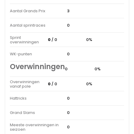
Aantal Grands Prix
3
Aantal sprintraces
0
Sprint
0
/ 0
0%
overwinningen
WK-punten
0
Overwinningen
0
0%
Overwinningen
0
/ 0
0%
vanaf pole
Hattricks
0
Grand Slams
0
Meeste overwinningen in
0
seizoen