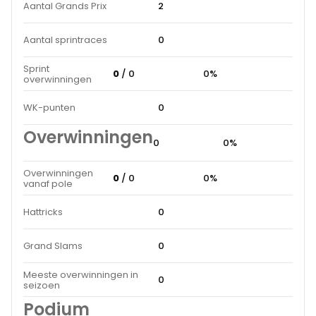
Aantal Grands Prix
2
Aantal sprintraces
0
Sprint
0
/ 0
0%
overwinningen
WK-punten
0
Overwinningen
0
0%
Overwinningen
0
/ 0
0%
vanaf pole
Hattricks
0
Grand Slams
0
Meeste overwinningen in
0
seizoen
Podium