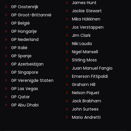
James Hunt
GP Oostenrijk
Jackie Stewart
GP Groot-Brittannië
Mika Häkkinen
GP België
Jos Verstappen
GP Hongarije
Jim Clark
GP Nederland
Niki Lauda
GP Italië
Nigel Mansell
GP Spanje
Stirling Moss
GP Azerbeidzjan
Juan Manuel Fangio
GP Singapore
Emerson Fittipaldi
GP Verenigde Staten
Graham Hill
GP Las Vegas
Nelson Piquet
GP Qatar
Jack Brabham
GP Abu Dhabi
John Surtees
Mario Andretti