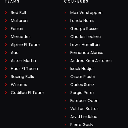
TEAMS
COUREURS
Red Bull
Max Verstappen
McLaren
Lando Norris
Ferrari
George Russell
Mercedes
Charles Leclerc
Alpine F1 Team
Lewis Hamilton
Audi
Fernando Alonso
Aston Martin
Andrea Kimi Antonelli
Haas F1 Team
Isack Hadjar
Racing Bulls
Oscar Piastri
Williams
Carlos Sainz
Cadillac F1 Team
Sergio Pérez
Esteban Ocon
Valtteri Bottas
Arvid Lindblad
Pierre Gasly