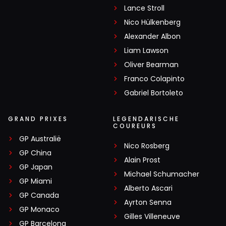
Lance Stroll
Nico Hülkenberg
Alexander Albon
Liam Lawson
Oliver Bearman
Franco Colapinto
Gabriel Bortoleto
GRAND PRIXES
LEGENDARISCHE
COUREURS
GP Australië
Nico Rosberg
GP China
Alain Prost
GP Japan
Michael Schumacher
GP Miami
Alberto Ascari
GP Canada
Ayrton Senna
GP Monaco
Gilles Villeneuve
GP Barcelona