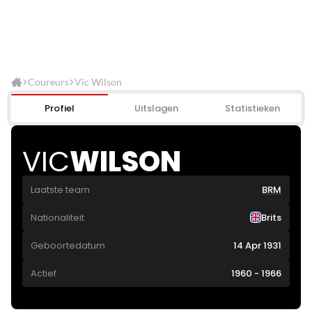
Coureurs
Vic Wilson
Profiel
Uitslagen
Statistieken
VIC
WILSON
Laatste team
BRM
Nationaliteit
Brits
Geboortedatum
14 Apr 1931
Actief
1960 - 1966