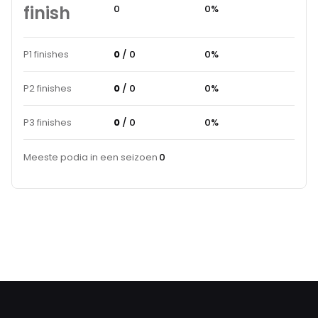
finish
0
0%
P1 finishes
0
/ 0
0%
P2 finishes
0
/ 0
0%
P3 finishes
0
/ 0
0%
Meeste podia in een seizoen
0