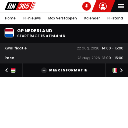
Home
F1-nieuws
Max Verstappen
Kalender
F1-stand
GP NEDERLAND
START RACE
15
11
:
44
:
46
d
Kwalificatie
22 aug. 2026
14:00
-
15:00
Race
23 aug. 2026
13:00
-
15:00
MEER INFORMATIE