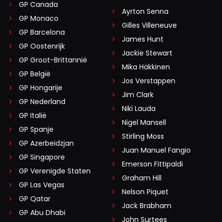
GP Canada
Ayrton Senna
GP Monaco
Gilles Villeneuve
GP Barcelona
James Hunt
GP Oostenrijk
Jackie Stewart
GP Groot-Brittannië
Mika Häkkinen
GP België
Jos Verstappen
GP Hongarije
Jim Clark
GP Nederland
Niki Lauda
GP Italië
Nigel Mansell
GP Spanje
Stirling Moss
GP Azerbeidzjan
Juan Manuel Fangio
GP Singapore
Emerson Fittipaldi
GP Verenigde Staten
Graham Hill
GP Las Vegas
Nelson Piquet
GP Qatar
Jack Brabham
GP Abu Dhabi
John Surtees