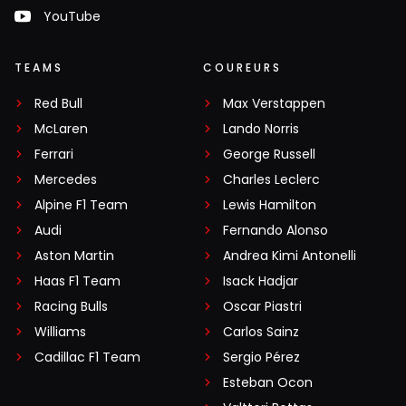
YouTube
TEAMS
COUREURS
Red Bull
Max Verstappen
McLaren
Lando Norris
Ferrari
George Russell
Mercedes
Charles Leclerc
Alpine F1 Team
Lewis Hamilton
Audi
Fernando Alonso
Aston Martin
Andrea Kimi Antonelli
Haas F1 Team
Isack Hadjar
Racing Bulls
Oscar Piastri
Williams
Carlos Sainz
Cadillac F1 Team
Sergio Pérez
Esteban Ocon