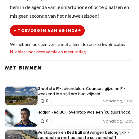
hem in de agenda van je smartphone of pc te plaatsen en
mis geen seconde van het nieuwe seizoen!
+ TOEVOEGEN AAN AGENDA
We hebben ook een versie met alleen de race en kwalificatie.
klik hier voor deze versie en meer uitleg
.
NET BINNEN
Grootste F1-schandalen: Coureurs gijzelen F1-
weekend in strijd om hun vrijheid
Vandaag, 13:00
0
Hadjar: Red Bull-overstap was een 'cultuurshock'
Vandaag, 12:05
0
Verstappen en Red Bull ontvangen belangrijk F1-
voordeel na matige eerste seizoenshelft