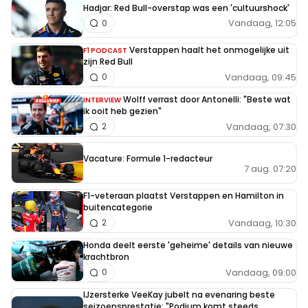
Hadjar: Red Bull-overstap was een 'cultuurshock'
Vandaag, 12:05
0
Verstappen haalt het onmogelijke uit
F1 PODCAST
zijn Red Bull
Vandaag, 09:45
0
Wolff verrast door Antonelli: "Beste wat
INTERVIEW
ik ooit heb gezien"
Vandaag, 07:30
2
Vacature: Formule 1-redacteur
7 aug. 07:20
F1-veteraan plaatst Verstappen en Hamilton in
buitencategorie
Vandaag, 10:30
2
Honda deelt eerste 'geheime' details van nieuwe
krachtbron
Vandaag, 09:00
0
IJzersterke VeeKay jubelt na evenaring beste
seizoensprestatie: "Podium komt steeds