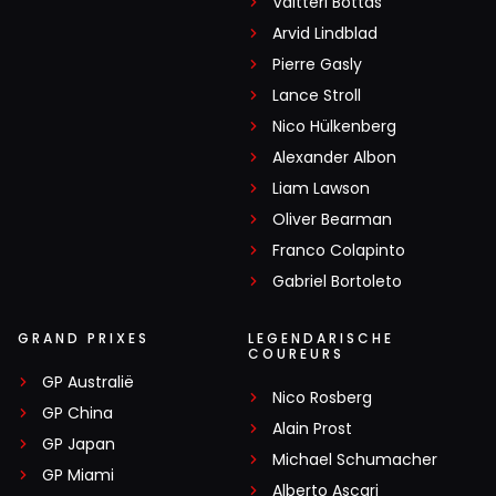
Valtteri Bottas
Arvid Lindblad
Pierre Gasly
Lance Stroll
Nico Hülkenberg
Alexander Albon
Liam Lawson
Oliver Bearman
Franco Colapinto
Gabriel Bortoleto
GRAND PRIXES
LEGENDARISCHE
COUREURS
GP Australië
Nico Rosberg
GP China
Alain Prost
GP Japan
Michael Schumacher
GP Miami
Alberto Ascari