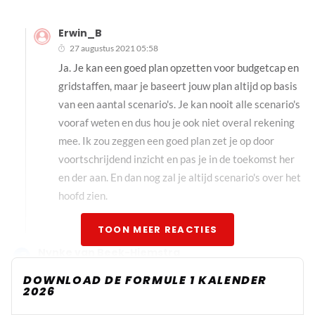
Erwin_B
27 augustus 2021 05:58
Ja. Je kan een goed plan opzetten voor budgetcap en
gridstaffen, maar je baseert jouw plan altijd op basis
van een aantal scenario's. Je kan nooit alle scenario's
vooraf weten en dus hou je ook niet overal rekening
mee. Ik zou zeggen een goed plan zet je op door
voortschrijdend inzicht en pas je in de toekomst her
en der aan. En dan nog zal je altijd scenario's over het
hoofd zien.
TOON MEER REACTIES
Nynke van Beek-Hiemstra
27 augustus 2021 08:57
DOWNLOAD DE FORMULE 1 KALENDER
Ik blijf erbij dat bepaalde coureurs al die * niet verdienen
2026
doordat ze door een ander zijn toegedaan.