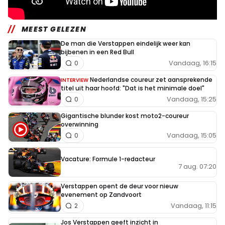
MEEST GELEZEN
De man die Verstappen eindelijk weer kan
bijbenen in een Red Bull
Vandaag, 16:15
0
Nederlandse coureur zet aansprekende
INTERVIEW
titel uit haar hoofd: "Dat is het minimale doel"
Vandaag, 15:25
0
Gigantische blunder kost moto2-coureur
overwinning
Vandaag, 15:05
0
Vacature: Formule 1-redacteur
7 aug. 07:20
Verstappen opent de deur voor nieuw
evenement op Zandvoort
Vandaag, 11:15
2
Jos Verstappen geeft inzicht in