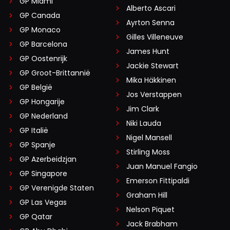
GP Miami
Alberto Ascari
GP Canada
Ayrton Senna
GP Monaco
Gilles Villeneuve
GP Barcelona
James Hunt
GP Oostenrijk
Jackie Stewart
GP Groot-Brittannië
Mika Häkkinen
GP België
Jos Verstappen
GP Hongarije
Jim Clark
GP Nederland
Niki Lauda
GP Italië
Nigel Mansell
GP Spanje
Stirling Moss
GP Azerbeidzjan
Juan Manuel Fangio
GP Singapore
Emerson Fittipaldi
GP Verenigde Staten
Graham Hill
GP Las Vegas
Nelson Piquet
GP Qatar
Jack Brabham