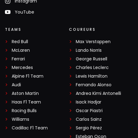
Instagram
YouTube
TEAMS
COUREURS
Red Bull
Max Verstappen
McLaren
Lando Norris
Ferrari
George Russell
Mercedes
Charles Leclerc
Alpine F1 Team
Lewis Hamilton
Audi
Fernando Alonso
Aston Martin
Andrea Kimi Antonelli
Haas F1 Team
Isack Hadjar
Racing Bulls
Oscar Piastri
Williams
Carlos Sainz
Cadillac F1 Team
Sergio Pérez
Esteban Ocon