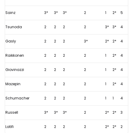
Sainz
3*
3*
3*
2
1
2*
5
Tsunoda
2
2
2
2
3*
3*
4
Gasly
2
2
2
3*
2*
2*
4
Raikkonen
2
2
2
2
1
2*
4
Giovinazzi
2
2
2
2
1
2*
4
Mazepin
2
2
2
2
1
2*
4
Schumacher
2
2
2
2
1
1
4
Russell
3*
3*
3*
2
2*
2*
3
Latifi
2
2
2
2
2*
2*
2