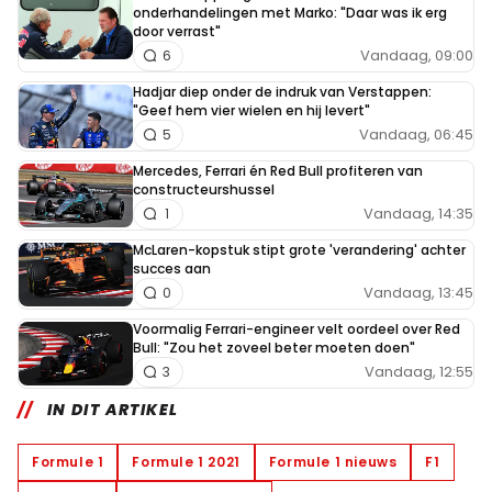
onderhandelingen met Marko: "Daar was ik erg
door verrast"
Vandaag, 09:00
6
Hadjar diep onder de indruk van Verstappen:
"Geef hem vier wielen en hij levert"
Vandaag, 06:45
5
Mercedes, Ferrari én Red Bull profiteren van
constructeurshussel
Vandaag, 14:35
1
McLaren-kopstuk stipt grote 'verandering' achter
succes aan
Vandaag, 13:45
0
Voormalig Ferrari-engineer velt oordeel over Red
Bull: "Zou het zoveel beter moeten doen"
Vandaag, 12:55
3
IN DIT ARTIKEL
Formule 1
Formule 1 2021
Formule 1 nieuws
F1