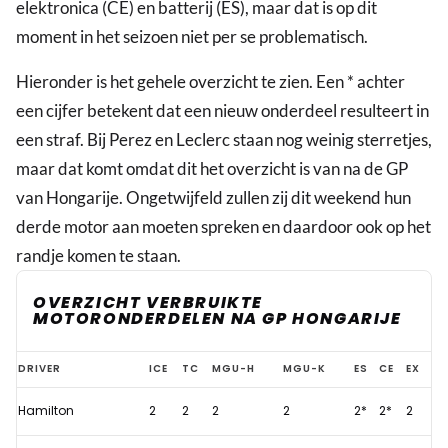
elektronica (CE) en batterij (ES), maar dat is op dit
moment in het seizoen niet per se problematisch.
Hieronder is het gehele overzicht te zien. Een * achter
een cijfer betekent dat een nieuw onderdeel resulteert in
een straf. Bij Perez en Leclerc staan nog weinig sterretjes,
maar dat komt omdat dit het overzicht is van na de GP
van Hongarije. Ongetwijfeld zullen zij dit weekend hun
derde motor aan moeten spreken en daardoor ook op het
randje komen te staan.
OVERZICHT VERBRUIKTE
MOTORONDERDELEN NA GP HONGARIJE
Deze
DRIVER
ICE
TC
MGU-H
MGU-K
ES
CE
EX
F1-
Hamilton
2
2
2
2
2*
2*
2
coureurs