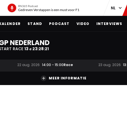
RN365 Podcast
Gedreven Verstappen is een must voor F1
KALENDER
STAND
PODCAST
VIDEO
INTERVIEWS
GP NEDERLAND
START RACE
13
23
:
28
:
20
d
Race
22 aug. 2026
14:00
-
15:00
23 aug. 2026
13
MEER INFORMATIE