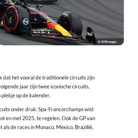
© XPBimages
dat het vooral de traditionele circuits zijn
lgende jaar zijn twee iconische circuits,
 plekje op de kalender.
ircuits onder druk: Spa-Francorchamps wist
 tot en met 2025, te regelen. Ook de GP van
t als de races in Monaco, Mexico,
Brazilië
,