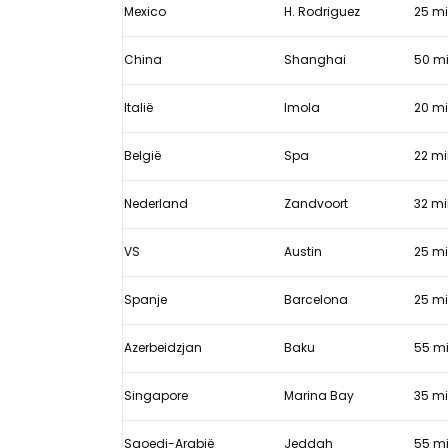
kalender
Mexico
H. Rodriguez
25 mi
te
verdwijnen
China
Shanghai
50 mi
Italië
Imola
20 mi
België
Spa
22 mi
Nederland
Zandvoort
32 mi
VS
Austin
25 mi
Spanje
Barcelona
25 mi
Azerbeidzjan
Baku
55 mi
Singapore
Marina Bay
35 mi
Saoedi-Arabië
Jeddah
55 mi