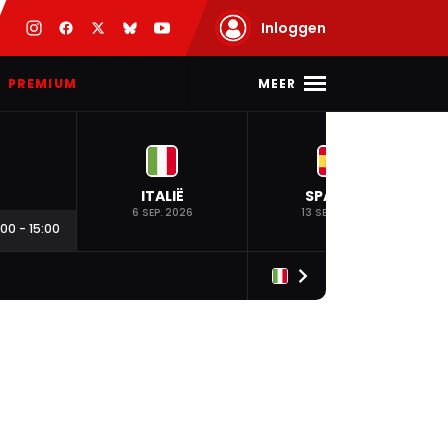
Inloggen
MEER
PREMIUM
ITALIË
SPANJE
6 SEP. 2026
13 SEP. 2026
:00
-
15:00