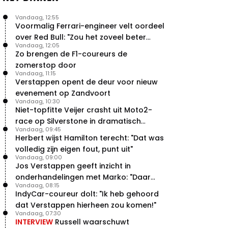
Vandaag, 12:55
Voormalig Ferrari-engineer velt oordeel
over Red Bull: "Zou het zoveel beter
Vandaag, 12:05
moeten doen"
Zo brengen de F1-coureurs de
zomerstop door
Vandaag, 11:15
Verstappen opent de deur voor nieuw
evenement op Zandvoort
Vandaag, 10:30
Niet-topfitte Veijer crasht uit Moto2-
race op Silverstone in dramatisch
Vandaag, 09:45
weekend
Herbert wijst Hamilton terecht: "Dat was
volledig zijn eigen fout, punt uit"
Vandaag, 09:00
Jos Verstappen geeft inzicht in
onderhandelingen met Marko: "Daar
Vandaag, 08:15
was ik erg door verrast"
IndyCar-coureur dolt: "Ik heb gehoord
dat Verstappen hierheen zou komen!"
Vandaag, 07:30
INTERVIEW
Russell waarschuwt