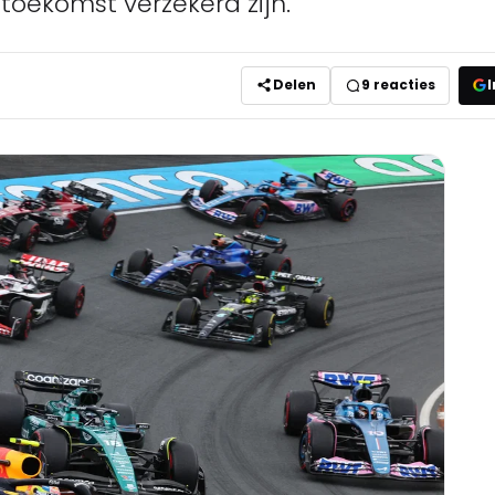
 toekomst verzekerd zijn.
Delen
9
reacties
I