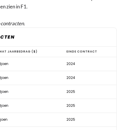
en zien in F1.
-contracten.
ACTEN
HAT JAARBEDRAG ($)
EINDE CONTRACT
ljoen
2024
ljoen
2024
ljoen
2025
ljoen
2025
ljoen
2025