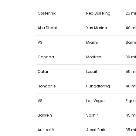
Oostenrijk
Red Bull Ring
25 mi
Abu Dhabi
Yas Marina
40 mi
VS
Miami
Same
Canada
Montreal
30 mi
Qatar
Losail
55 mi
Hongarije
Hungaroring
40 mi
VS
Las Vegas
Eige
Bahrein
Sakhir
45 mi
Australië
Albert Park
35 mi