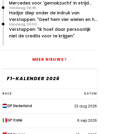
Mercedes voor 'gemakzucht' in strijd
Vandaag, 06:45
met concurrentie
Hadjar diep onder de indruk van
Verstappen: "Geef hem vier wielen en hij
Vandaag, 06:00
levert"
Verstappen: "Ik hoef daar persoonlijk
niet de credits voor te krijgen"
MEER NIEUWS
F1-KALENDER 2026
F1-
RACE
DATUM
kalender
GP Nederland
23 aug 2026
2026
GP Italië
6 sep 2026