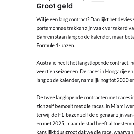
Groot geld
Wil je een lang contract? Dan lijkt het devie
portemonnee trekken zijn vaak verzekerd va
Bahrein staan lang op de kalender, maar betal
Formule 1-bazen.
Australië heeft het langstlopende contract, n
veertien seizoenen. De races in Hongarije e
lang op de kalender, namelijk nog tot 2030 e
De twee langlopende contracten met races in
zich zelf bemoeit met die races. In Miami w
terwijl de F1-bazen zelf de eigenaar zijn van 
en met 2025, maar de stad heeft al toestem
kans lijkt dus groot dat we die race, waarva