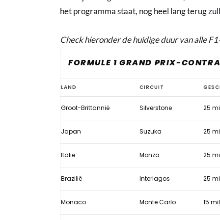
het programma staat, nog heel lang terug zull
Check hieronder de huidige duur van alle F1
FORMULE 1 GRAND PRIX-CONTR
Deze
LAND
CIRCUIT
GESC
Grands
Groot-Brittannië
Silverstone
25 mi
Prix
dreigen
Japan
Suzuka
25 mi
de
komende
Italië
Monza
25 mi
jaren
Brazilië
Interlagos
25 mi
van
de
Monaco
Monte Carlo
15 mi
F1-