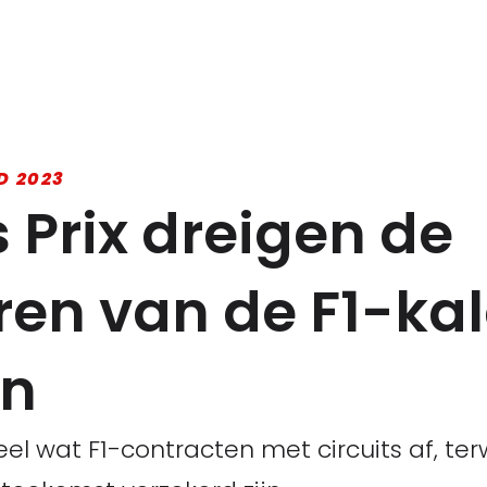
D 2023
 Prix dreigen de
en van de F1-ka
en
l wat F1-contracten met circuits af, terw