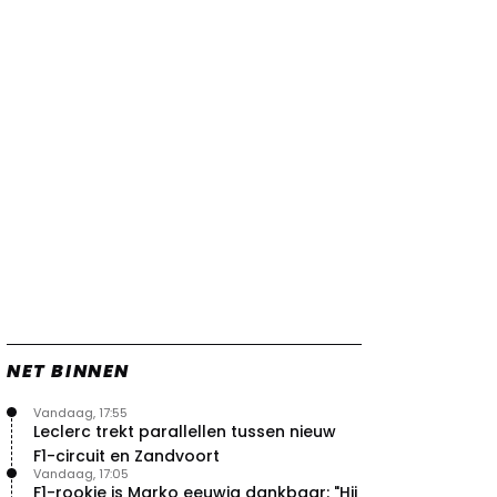
vleugels in crash met Hamilton
21 jul. 14:20
2
Piastri faalt hopeloos achter het
stuur bij Jeremy Clarkson
21 jul. 08:45
3
Red Bull lijkt hardnekkig lek nu
boven te hebben
20 jul. 15:15
2
Verstappen moet Red Bull nog
even de tijd geven
20 jul. 14:00
0
NET BINNEN
Vandaag, 17:55
Leclerc trekt parallellen tussen nieuw
F1-circuit en Zandvoort
Vandaag, 17:05
F1-rookie is Marko eeuwig dankbaar: "Hij