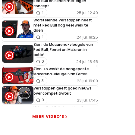
Red Bull en Ferrari met eigen
concept
25 jul. 12:40
1
Worstelende Verstappen heeft
met Red Bull nog veel werk te
doen
24 jul. 19:25
1
Zien: de Macarena-vleugels van
Red Bull, Ferrari en McLaren in
actie!
24 jul. 18:45
0
Zien: zo werkt de aangepaste
Macarena-vleugel van Ferrari
23 jul. 19:00
3
Verstappen geeft goed nieuws
over competitiviteit
23 jul. 17:45
0
Video: Red Bull slaagt in ultiem
huzarenstukje met kapotte auto
MEER VIDEO'S
Verstappen
22 jul. 07:30
0
Video: Red Bull Verstappen krijgt