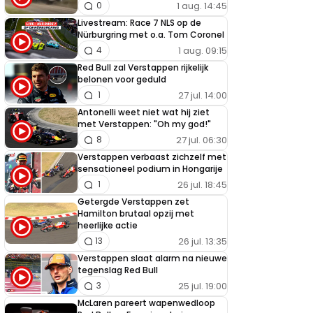
1 aug. 14:45
0
Livestream: Race 7 NLS op de
Nürburgring met o.a. Tom Coronel
1 aug. 09:15
4
Red Bull zal Verstappen rijkelijk
belonen voor geduld
27 jul. 14:00
1
Antonelli weet niet wat hij ziet
met Verstappen: "Oh my god!"
27 jul. 06:30
8
Verstappen verbaast zichzelf met
sensationeel podium in Hongarije
26 jul. 18:45
1
Getergde Verstappen zet
Hamilton brutaal opzij met
heerlijke actie
26 jul. 13:35
13
Verstappen slaat alarm na nieuwe
tegenslag Red Bull
25 jul. 19:00
3
McLaren pareert wapenwedloop