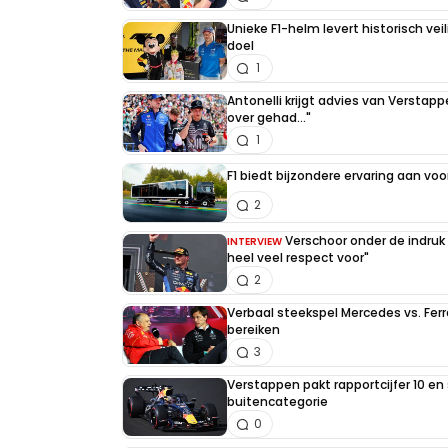
Unieke F1-helm levert historisch ve
doel
1
Antonelli krijgt advies van Verstap
over gehad..."
1
F1 biedt bijzondere ervaring aan voo
2
Verschoor onder de indruk
INTERVIEW
heel veel respect voor"
2
Verbaal steekspel Mercedes vs. Ferr
bereiken
3
Verstappen pakt rapportcijfer 10 en 
buitencategorie
0