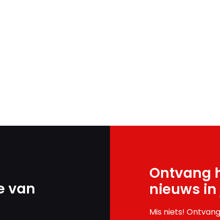
Ontvang h
e van
nieuws in
Mis niets! Ontvang