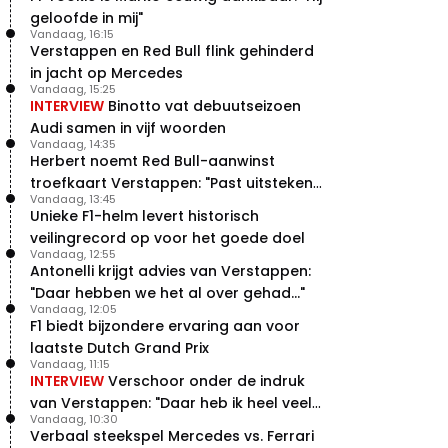
geloofde in mij"
Vandaag, 16:15
Verstappen en Red Bull flink gehinderd
in jacht op Mercedes
Vandaag, 15:25
INTERVIEW
Binotto vat debuutseizoen
Audi samen in vijf woorden
Vandaag, 14:35
Herbert noemt Red Bull-aanwinst
troefkaart Verstappen: "Past uitstekend
Vandaag, 13:45
bij Red Bull"
Unieke F1-helm levert historisch
veilingrecord op voor het goede doel
Vandaag, 12:55
Antonelli krijgt advies van Verstappen:
"Daar hebben we het al over gehad..."
Vandaag, 12:05
F1 biedt bijzondere ervaring aan voor
laatste Dutch Grand Prix
Vandaag, 11:15
INTERVIEW
Verschoor onder de indruk
van Verstappen: "Daar heb ik heel veel
Vandaag, 10:30
respect voor"
Verbaal steekspel Mercedes vs. Ferrari