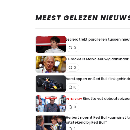
MEEST GELEZEN NIEUW
Leclerc trekt parallellen tussen nie
0
F1-rookie is Marko eeuwig dankbaar: "
0
Verstappen en Red Bull flink gehind
10
Binotto vat debuutseizoen
INTERVIEW
0
Herbert noemt Red Bull-aanwinst tr
uitstekend bij Red Bull"
1