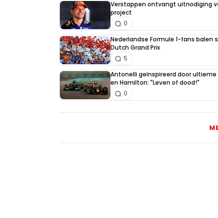
Verstappen ontvangt uitnodiging v
project
0
Nederlandse Formule 1-fans balen st
Dutch Grand Prix
5
Antonelli geïnspireerd door ultiem
en Hamilton: "Leven of dood!"
0
M