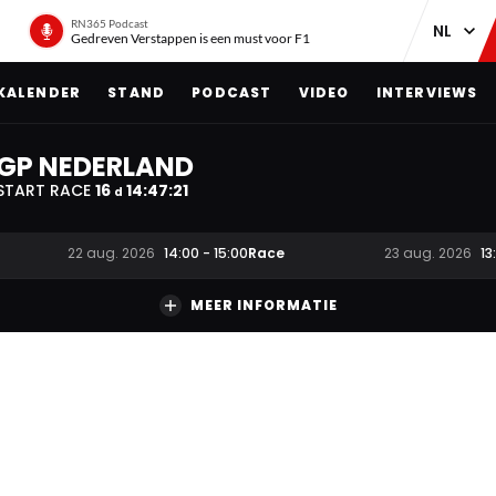
RN365 Podcast
Gedreven Verstappen is een must voor F1
KALENDER
STAND
PODCAST
VIDEO
INTERVIEWS
GP NEDERLAND
START RACE
16
14
:
47
:
20
d
Race
22 aug. 2026
14:00
-
15:00
23 aug. 2026
13
MEER INFORMATIE