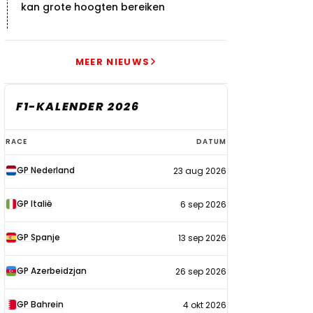
kan grote hoogten bereiken
MEER NIEUWS
F1-KALENDER 2026
F1-
RACE
DATUM
kalender
GP Nederland
23 aug 2026
2026
GP Italië
6 sep 2026
GP Spanje
13 sep 2026
GP Azerbeidzjan
26 sep 2026
GP Bahrein
4 okt 2026