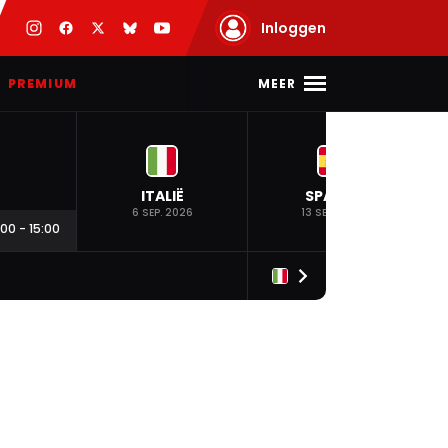
Inloggen
MEER
PREMIUM
ITALIË
SPANJE
6 SEP. 2026
13 SEP. 2026
:00
-
15:00